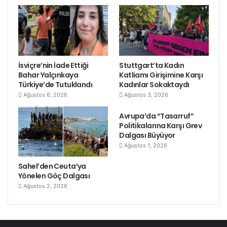
İsviçre’nin İade Ettiği
Stuttgart’ta Kadın
Bahar Yalçınkaya
Katliamı Girişimine Karşı
Türkiye’de Tutuklandı
Kadınlar Sokaktaydı
Ağustos 6, 2026
Ağustos 3, 2026
Avrupa’da “Tasarruf”
Politikalarına Karşı Grev
Dalgası Büyüyor
Ağustos 1, 2026
Sahel’den Ceuta’ya
Yönelen Göç Dalgası
Ağustos 2, 2026