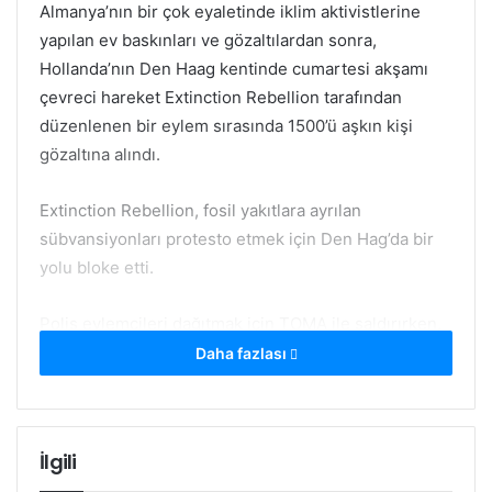
Almanya’nın bir çok eyaletinde iklim aktivistlerine
yapılan ev baskınları ve gözaltılardan sonra,
Hollanda’nın Den Haag kentinde cumartesi akşamı
çevreci hareket Extinction Rebellion tarafından
düzenlenen bir eylem sırasında 1500’ü aşkın kişi
gözaltına alındı.
Extinction Rebellion, fosil yakıtlara ayrılan
sübvansiyonları protesto etmek için Den Hag’da bir
yolu bloke etti.
Polis eylemcileri dağıtmak için TOMA ile saldırırken,
toplam 1579 kişi gözaltına alındı, 40’ı hakkında
Daha fazlası
soruşturma başlatıldı.
Bloke edilen yol parlamento ve temel bakanlıkların
İlgili
çok yakınında bulunuyor. Extinction Rebellion’un bu