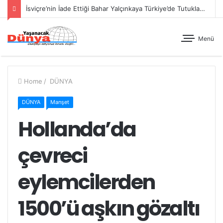
İsviçre’nin İade Ettiği Bahar Yalçınkaya Türkiye’de Tutuklandı
Menü
Home
/
DÜNYA
DÜNYA
Manşet
Hollanda’da
çevreci
eylemcilerden
1500’ü aşkın gözaltı