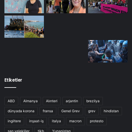
Etiketler
ABD
Almanya
Alınteri
arjantin
brezilya
dünyada korona
fransa
Genel Grev
grev
hindistan
ingiltere
inşaat-iş
italya
macron
protesto
sarı yelekliler
tikb
Yunanistan