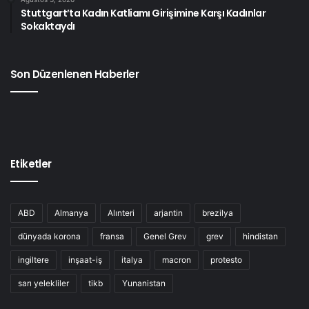
Stuttgart’ta Kadın Katliamı Girişimine Karşı Kadınlar
Sokaktaydı
Son Düzenlenen Haberler
Etiketler
ABD
Almanya
Alınteri
arjantin
brezilya
dünyada korona
fransa
Genel Grev
grev
hindistan
ingiltere
inşaat-iş
italya
macron
protesto
sarı yelekliler
tikb
Yunanistan