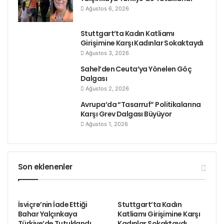
alınırken yanında kalıp kalamayacağını sormak için
Ağustos 6, 2026
polislere yaklaştı. Polisin talebi reddettiği ve kısa
süre sonra kadını yere fırlattığı öne sürüldü.
Stuttgart’ta Kadın Katliamı
Hollanda makamları olayla ilgili kapsamlı bir açıklama
Girişimine Karşı Kadınlar Sokaktaydı
yapmazken soruşturma başlatıldı demekle yetindiler.
Ağustos 3, 2026
Sahel’den Ceuta’ya Yönelen Göç
Dalgası
Kaynak: ilmekilmek.net
Ağustos 2, 2026
Avrupa’da “Tasarruf” Politikalarına
Karşı Grev Dalgası Büyüyor
Ağustos 1, 2026
Son eklenenler
İsviçre’nin İade Ettiği
Stuttgart’ta Kadın
Bahar Yalçınkaya
Katliamı Girişimine Karşı
Türkiye’de Tutuklandı
Kadınlar Sokaktaydı