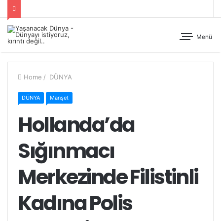
Menü
Home
/
DÜNYA
DÜNYA
Manşet
Hollanda’da
Sığınmacı
Merkezinde Filistinli
Kadına Polis