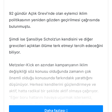
92 gündür Açlık Grevi’nde olan eylemci iklim
politikasının yeniden gözden geçirilmesi çağrısında
bulunmuştu.
Şimdi ise Şansölye Scholz’un kendisini ve diğer
grevcileri açlıktan ölüme terk etmeyi tercih edeceğini
biliyor.
Metzeler-Kick en azından kampanyanın iklim
değişikliği söz konusu olduğunda zamanın çok
önemli olduğu konusunda farkındalık yarattığını
düşünüyor. Herkesi kendilerini güçlendirmeye ve
aktif, hatta radikal bir şekilde aktif olmaya çağırıyor.
“Eğer boru hatlarını havaya uçurmak isterseniz,
yakalanmayın. Size engel olmayacağım.” diyor.
Daha fazlası