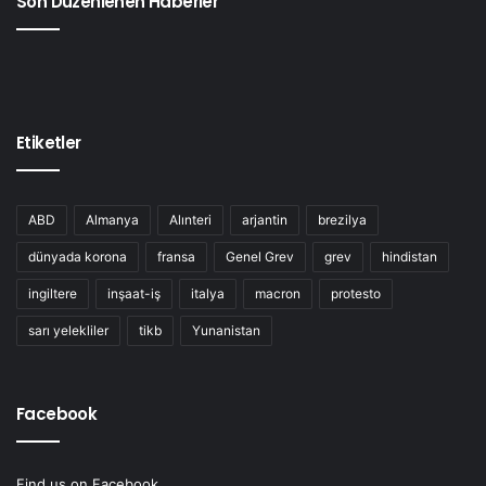
Son Düzenlenen Haberler
TAZ GAZETESİ
Etiketler
ABD
Almanya
Alınteri
arjantin
brezilya
dünyada korona
fransa
Genel Grev
grev
hindistan
ingiltere
inşaat-iş
italya
macron
protesto
sarı yelekliler
tikb
Yunanistan
Facebook
Find us on Facebook