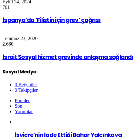
Eylül 24, 2024
701
İspanya’da ‘Filistin için grev’ çağrısı
Temmuz 23, 2020
2.660
İsrail: Sosyal hizmet grevinde anlaşma sağlandı
Sosyal Medya
0
Beğeniler
0
Takipçiler
Popüler
Son
Yorumlar
İsviçre’nin İade Ettiği Bahar Yalçınkaya