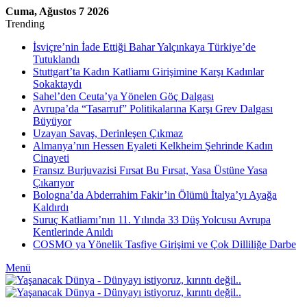
Cuma, Ağustos 7 2026
Trending
İsviçre’nin İade Ettiği Bahar Yalçınkaya Türkiye’de
Tutuklandı
Stuttgart’ta Kadın Katliamı Girişimine Karşı Kadınlar
Sokaktaydı
Sahel’den Ceuta’ya Yönelen Göç Dalgası
Avrupa’da “Tasarruf” Politikalarına Karşı Grev Dalgası
Büyüyor
Uzayan Savaş, Derinleşen Çıkmaz
Almanya’nın Hessen Eyaleti Kelkheim Şehrinde Kadın
Cinayeti
Fransız Burjuvazisi Fırsat Bu Fırsat, Yasa Üstüne Yasa
Çıkarıyor
Bologna’da Abderrahim Fakir’in Ölümü İtalya’yı Ayağa
Kaldırdı
Suruç Katliamı’nın 11. Yılında 33 Düş Yolcusu Avrupa
Kentlerinde Anıldı
COSMO ya Yönelik Tasfiye Girişimi ve Çok Dilliliğe Darbe
Menü