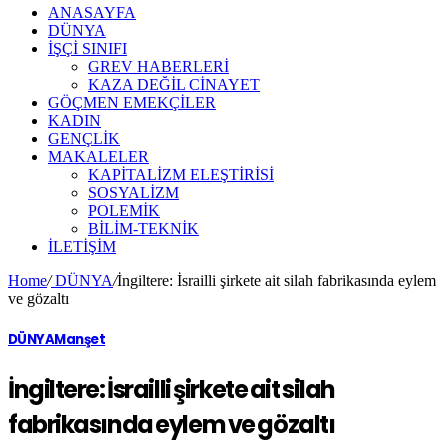
ANASAYFA
DÜNYA
İŞÇİ SINIFI
GREV HABERLERİ
KAZA DEĞİL CİNAYET
GÖÇMEN EMEKÇİLER
KADIN
GENÇLİK
MAKALELER
KAPİTALİZM ELEŞTİRİSİ
SOSYALİZM
POLEMİK
BİLİM-TEKNİK
ILETIŞIM
Home
/
DÜNYA
/
İngiltere: İsrailli şirkete ait silah fabrikasında eylem
ve gözaltı
DÜNYA
Manşet
İngiltere: İsrailli şirkete ait silah
fabrikasında eylem ve gözaltı