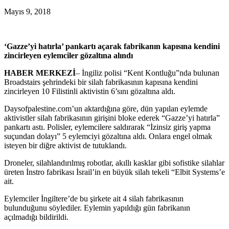
Mayıs 9, 2018
‘Gazze’yi hatırla’ pankartı açarak fabrikanın kapısına kendini
zincirleyen eylemciler gözaltına alındı
HABER MERKEZİ
– İngiliz polisi “Kent Kontluğu”nda bulunan
Broadstairs şehrindeki bir silah fabrikasının kapısına kendini
zincirleyen 10 Filistinli aktivistin 6’sını gözaltına aldı.
Daysofpalestine.com’un aktardığına göre, dün yapılan eylemde
aktivistler silah fabrikasının girişini bloke ederek “Gazze’yi hatırla”
pankartı astı. Polisler, eylemcilere saldırarak “İzinsiz giriş yapma
suçundan dolayı” 5 eylemciyi gözaltına aldı. Onlara engel olmak
isteyen bir diğre aktivist de tutuklandı.
Droneler, silahlandırılmış robotlar, akıllı kasklar gibi sofistike silahlar
üreten İnstro fabrikası İsrail’in en büyük silah tekeli “Elbit Systems’e
ait.
Eylemciler İngiltere’de bu şirkete ait 4 silah fabrikasının
bulunduğunu söylediler. Eylemin yapıldığı gün fabrikanın
açılmadığı bildirildi.