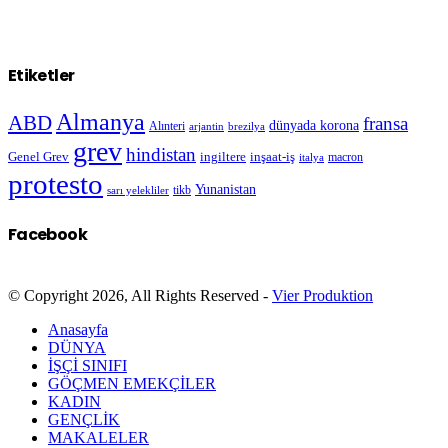
Etiketler
Almanya
ABD
fransa
dünyada korona
Alınteri
arjantin
brezilya
grev
hindistan
Genel Grev
inşaat-iş
ingiltere
macron
italya
protesto
Yunanistan
sarı yelekliler
tikb
Facebook
© Copyright 2026, All Rights Reserved -
Vier Produktion
Anasayfa
DÜNYA
İŞÇİ SINIFI
GÖÇMEN EMEKÇİLER
KADIN
GENÇLİK
MAKALELER