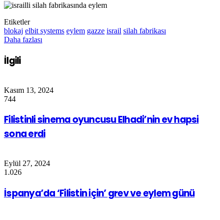
Etiketler
blokaj
elbit systems
eylem
gazze
israil
silah fabrikası
Daha fazlası
İlgili
Kasım 13, 2024
744
Filistinli sinema oyuncusu Elhadi’nin ev hapsi
sona erdi
Eylül 27, 2024
1.026
İspanya’da ‘Filistin için’ grev ve eylem günü