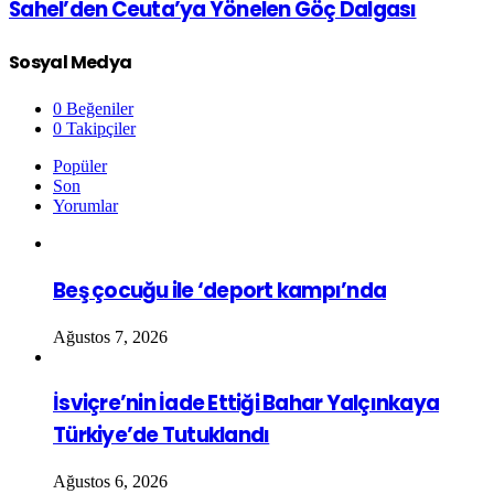
Sahel’den Ceuta’ya Yönelen Göç Dalgası
Sosyal Medya
0
Beğeniler
0
Takipçiler
Popüler
Son
Yorumlar
Beş çocuğu ile ‘deport kampı’nda
Ağustos 7, 2026
İsviçre’nin İade Ettiği Bahar Yalçınkaya
Türkiye’de Tutuklandı
Ağustos 6, 2026