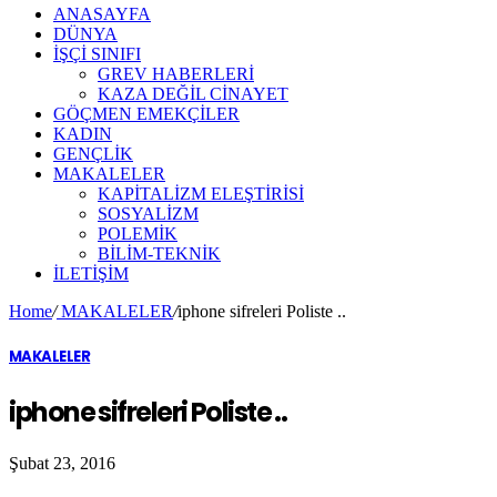
ANASAYFA
DÜNYA
İŞÇİ SINIFI
GREV HABERLERİ
KAZA DEĞİL CİNAYET
GÖÇMEN EMEKÇİLER
KADIN
GENÇLİK
MAKALELER
KAPİTALİZM ELEŞTİRİSİ
SOSYALİZM
POLEMİK
BİLİM-TEKNİK
ILETIŞIM
Home
/
MAKALELER
/
iphone sifreleri Poliste ..
MAKALELER
iphone sifreleri Poliste ..
Şubat 23, 2016