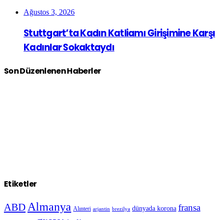
Ağustos 3, 2026
Stuttgart’ta Kadın Katliamı Girişimine Karşı
Kadınlar Sokaktaydı
Son Düzenlenen Haberler
Etiketler
Almanya
ABD
fransa
dünyada korona
Alınteri
arjantin
brezilya