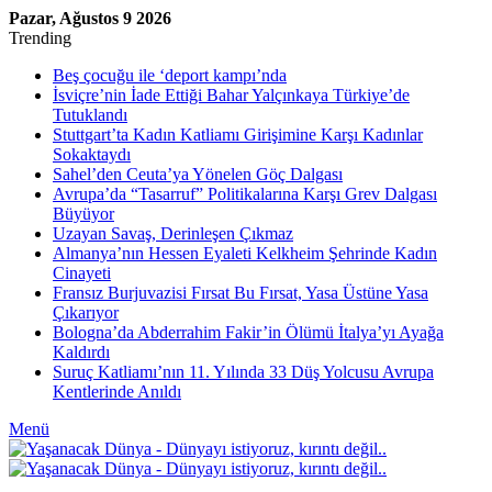
Pazar, Ağustos 9 2026
Trending
Beş çocuğu ile ‘deport kampı’nda
İsviçre’nin İade Ettiği Bahar Yalçınkaya Türkiye’de
Tutuklandı
Stuttgart’ta Kadın Katliamı Girişimine Karşı Kadınlar
Sokaktaydı
Sahel’den Ceuta’ya Yönelen Göç Dalgası
Avrupa’da “Tasarruf” Politikalarına Karşı Grev Dalgası
Büyüyor
Uzayan Savaş, Derinleşen Çıkmaz
Almanya’nın Hessen Eyaleti Kelkheim Şehrinde Kadın
Cinayeti
Fransız Burjuvazisi Fırsat Bu Fırsat, Yasa Üstüne Yasa
Çıkarıyor
Bologna’da Abderrahim Fakir’in Ölümü İtalya’yı Ayağa
Kaldırdı
Suruç Katliamı’nın 11. Yılında 33 Düş Yolcusu Avrupa
Kentlerinde Anıldı
Menü