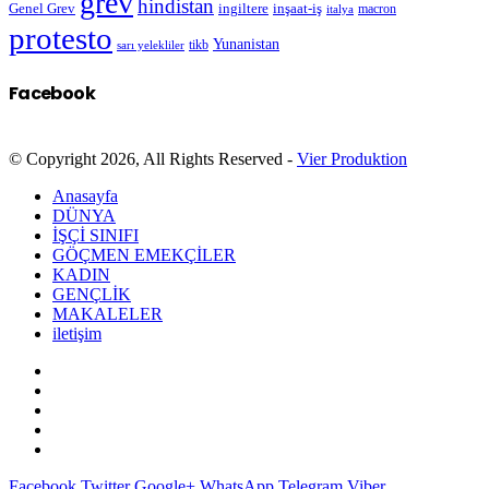
grev
hindistan
Genel Grev
inşaat-iş
ingiltere
macron
italya
protesto
Yunanistan
sarı yelekliler
tikb
Facebook
© Copyright 2026, All Rights Reserved -
Vier Produktion
Anasayfa
DÜNYA
İŞÇİ SINIFI
GÖÇMEN EMEKÇİLER
KADIN
GENÇLİK
MAKALELER
iletişim
Facebook
Twitter
Google+
WhatsApp
Telegram
Viber