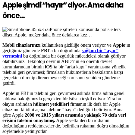
Apple şimdi “hayır” diyor. Ama daha
önce…
iPhone şifreleri konusunda polisle ters
düşen Apple, meğer daha önce defalarca kez…
Mobil cihazlarınızı
kullanırken gizliliğe önem veriyor ve
Apple
‘ın
geçtiğimiz günlerde
FBI
‘a bu doğrultuda
sağlam bir “ayar”
vermesini
bu doğrultuda bir özgürlük mücadelesi olarak görüyor
olabilirsiniz. Teknoloji devinin ABD’nin en önemli devlet
kurumlarından birinin
iOS
‘ta bir “arka kapı” yaratmasına yönelik
talebini geri çevirmesi; firmaların hükumetlerin baskılarına karşı
gerçekten direnip direnemeyeceği sorusunu yeniden gündeme
getirdi.
Apple’ın FBI’ın talebini geri çevirmesi aslında firma adına genel
tabloya baktığımızda gerçekten bir istisna teşkil ediyor. Zira bu
olayın ardından
hükmet yetkilileri
firmanın ilk defa bir Apple
cihazının kilidini açma talebine “hayır” dediğini belirtiyor. Buna
göre Apple
2008 ve 2015 yılları arasında yaklaşık 70 defa veri
erişimi talebini onaylamış.
Apple yetkilileri bu iddianın
doğruluğunu reddetmeseler de, belirtilen rakamın doğru olmadığını
söylemekle yetiniyorlar.