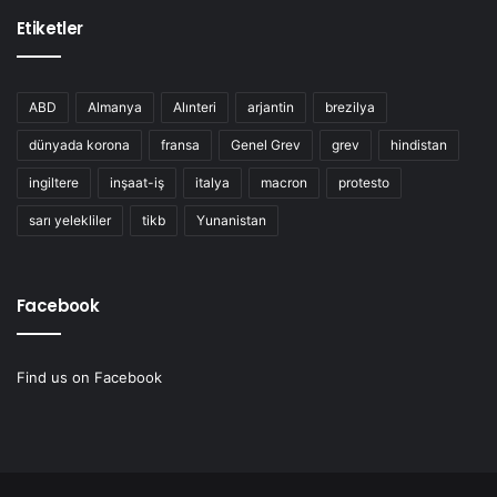
Etiketler
ABD
Almanya
Alınteri
arjantin
brezilya
dünyada korona
fransa
Genel Grev
grev
hindistan
ingiltere
inşaat-iş
italya
macron
protesto
sarı yelekliler
tikb
Yunanistan
Facebook
Find us on Facebook