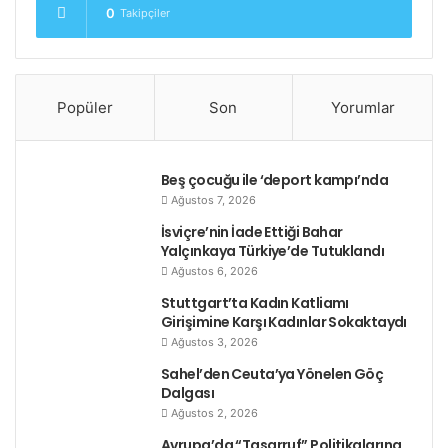
0
Takipçiler
Popüler
Son
Yorumlar
Beş çocuğu ile ‘deport kampı’nda
Ağustos 7, 2026
İsviçre’nin İade Ettiği Bahar
Yalçınkaya Türkiye’de Tutuklandı
Ağustos 6, 2026
Stuttgart’ta Kadın Katliamı
Girişimine Karşı Kadınlar Sokaktaydı
Ağustos 3, 2026
Sahel’den Ceuta’ya Yönelen Göç
Dalgası
Ağustos 2, 2026
Avrupa’da “Tasarruf” Politikalarına