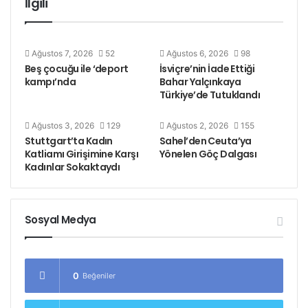
İlgili
Ağustos 7, 2026
52
Ağustos 6, 2026
98
Beş çocuğu ile ‘deport
İsviçre’nin İade Ettiği
kampı’nda
Bahar Yalçınkaya
Türkiye’de Tutuklandı
Ağustos 3, 2026
129
Ağustos 2, 2026
155
Stuttgart’ta Kadın
Sahel’den Ceuta’ya
Katliamı Girişimine Karşı
Yönelen Göç Dalgası
Kadınlar Sokaktaydı
Sosyal Medya
0
Beğeniler