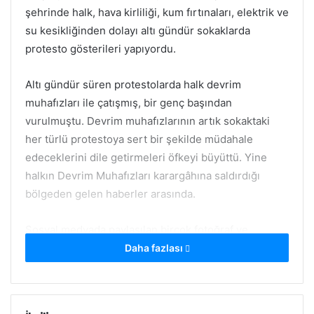
şehrinde halk, hava kirliliği, kum fırtınaları, elektrik ve
su kesikliğinden dolayı altı gündür sokaklarda
protesto
gösterileri yapıyordu.
Altı gündür süren protestolarda halk devrim
muhafızları ile çatışmış, bir genç başından
vurulmuştu. Devrim muhafızlarının artık sokaktaki
her türlü protestoya sert bir şekilde müdahale
edeceklerini dile getirmeleri öfkeyi büyüttü. Yine
halkın Devrim Muhafızları karargâhına saldırdığı
bölgeden gelen haberler arasında.
Sosyal medyada paylaşılan birçok fotoğraf ve
videoda halkın Devrim mücahitleri isimli paramiliter
Daha fazlası
güçleri linç ettiği görüldü.