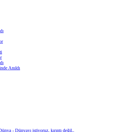
dı
or
ti
r
dı
inde Anıldı