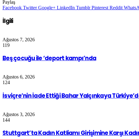
Paylaş
Facebook
Twitter
Google+
LinkedIn
Tumblr
Pinterest
Reddit
Whats
İlgili
Ağustos 7, 2026
119
Beş çocuğu ile ‘deport kampı’nda
Ağustos 6, 2026
124
İsviçre’nin İade Ettiği Bahar Yalçınkaya Türkiye’
Ağustos 3, 2026
144
Stuttgart’ta Kadın Katliamı Girişimine Karşı Kad