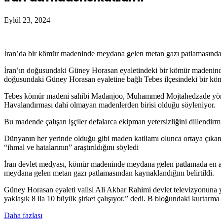
Eylül 23, 2024
İran’da bir kömür madeninde meydana gelen metan gazı patlamasında ö
İran’ın doğusundaki Güney Horasan eyaletindeki bir kömür madeninde
doğusundaki Güney Horasan eyaletine bağlı Tebes ilçesindeki bir kömü
Tebes kömür madeni sahibi Madanjoo, Muhammed Mojtahedzade yönetimiy
Havalandırması dahi olmayan madenlerden birisi olduğu söyleniyor.
Bu madende çalışan işçiler defalarca ekipman yetersizliğini dillendirmi
Dünyanın her yerinde olduğu gibi maden katliamı olunca ortaya çıkan “
“ihmal ve hatalarının” araştırıldığını söyledi
İran devlet medyası, kömür madeninde meydana gelen patlamada en az 5
meydana gelen metan gazı patlamasından kaynaklandığını belirtildi.
Güney Horasan eyaleti valisi Ali Akbar Rahimi devlet televizyonuna 
yaklaşık 8 ila 10 büyük şirket çalışıyor.” dedi. B bloğundaki kurtarm
Daha fazlası