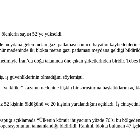
lenlerin sayısı 52’ye yükseldi.
 meydana gelen metan gazı patlaması sonucu hayatını kaybedenlerin say
r madeninde iki blokta metan gazı patlaması meydana geldiği bildirild
le İran’da doğa talanında öne çıkan şirketlerinden biridir. Tebes kö
ş, iş güvenliklerinin olmadığını söylemişti.
yetkililer“ kazanın nedenine ilişkin bir soruşturma başlattıklarını açık
2 kişinin öldüğünü ve 20 kişinin yaralandığını açıkladı. İş cinayetini
yaptığı açıklamada “Ülkenin kömür ihtiyacının yüzde 76’sı bu bölgeden
a operasyonunun tamamlandığı bildirildi. Rahimi, blokta bulunan 47 işç