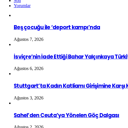
Son
Yorumlar
Beş çocuğu ile ‘deport kampı’nda
Ağustos 7, 2026
İsviçre’nin İade Ettiği Bahar Yalçınkaya Türk
Ağustos 6, 2026
Stuttgart’ta Kadın Katliamı Girişimine Karşı
Ağustos 3, 2026
Sahel’den Ceuta’ya Yönelen Göç Dalgası
Ağustos 2, 2026