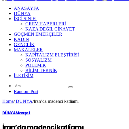
ANASAYFA
DÜNYA
İŞÇİ SINIFI
GREV HABERLERİ
KAZA DEĞİL CİNAYET
GÖÇMEN EMEKÇİLER
KADIN
GENÇLİK
MAKALELER
KAPİTALİZM ELEŞTİRİSİ
SOSYALİZM
POLEMİK
BİLİM-TEKNİK
ILETIŞIM
Random Post
Home
/
DÜNYA
/
İran’da madenci katliamı
DÜNYA
Manşet
İran’da madenci katliamı