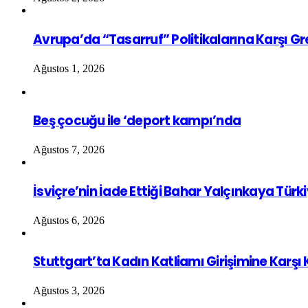
Avrupa’da “Tasarruf” Politikalarına Karşı G
Ağustos 1, 2026
Beş çocuğu ile ‘deport kampı’nda
Ağustos 7, 2026
İsviçre’nin İade Ettiği Bahar Yalçınkaya Türk
Ağustos 6, 2026
Stuttgart’ta Kadın Katliamı Girişimine Karşı
Ağustos 3, 2026