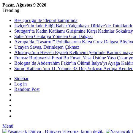
Pazar, Ağustos 9 2026
Trending
Beş çocuğu ile ‘deport kampı’nda
İsviçre’nin İade Ettiği Bahar Yalçınkaya Türkiye’de Tutuklandı
Stuttgart’ta Kadın Katliamı Girişimine Karşı Kadınlar Sokaktay
Sahel’den Ceuta’ya Yönelen Göç Dalgası
Avrupa’da “Tasarruf” Politikalarına Karşı Grev Dalgası Büyüy
Uzayan Savaş, Derinleşen Çıkmaz
Almanya’nın Hessen Eyaleti Kelkheim Şehrinde Kadın Cinaye
Fransız Burjuvazisi Fırsat Bu Fırsat, Yasa Üstüne Yasa Çıkarıyo
Bologna’da Abderrahim Fakir’in Ölümü İtalya’yı Ayağa Kaldır
Suruç Katliamı’nın 11. Yılında 33 Düş Yolcusu Avrupa Kentler
Sidebar
Log in
Random Post
Menü