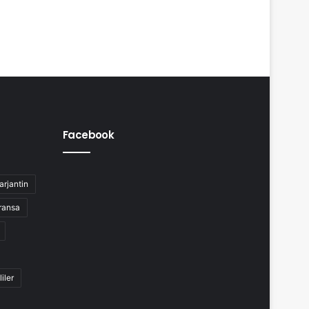
Facebook
arjantin
ransa
liler