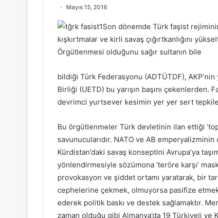
Mayıs 15, 2016
Son dönemde Türk faşist rejiminin 
kışkırtmalar ve kirli savaş çığırtkanlığını yükse
Örgütlenmesi olduğunu sağır sultanın bile
bildiği Türk Federasyonu (ADTÜTDF), AKP’nin y
Birliği (UETD) bu yarışın başını çekenlerden. Fak
devrimci yurtsever kesimin yer yer sert tepkiler
Bu örgütlenmeler Türk devletinin ilan ettiği ‘top
savunucularıdır. NATO ve AB emperyalizminin de
Kürdistan’daki savaş konseptini Avrupa’ya taşım
yönlendirmesiyle sözümona ‘teröre karşı’ maske
provokasyon ve şiddet ortamı yaratarak, bir ta
cephelerine çekmek, olmuyorsa pasifize etmektir
ederek politik baskı ve destek sağlamaktır. Me
zaman olduğu gibi Almanya’da 19 Türkiyeli ve Kü