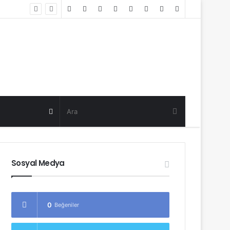
Random
Log
Sidebar
Post
in
Random
Post
Sosyal Medya
0
Beğeniler