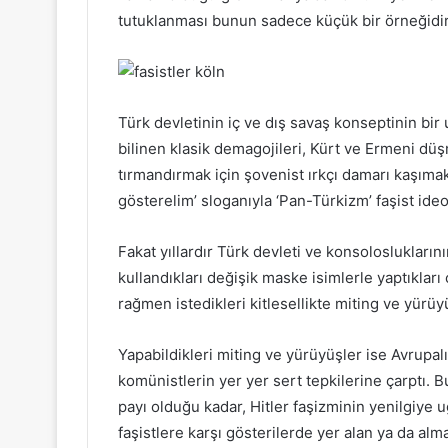
tutuklanması bunun sadece küçük bir örneğidir
Türk devletinin iç ve dış savaş konseptinin bir 
bilinen klasik demagojileri, Kürt ve Ermeni düşm
tırmandırmak için şovenist ırkçı damarı kaşıma
gösterelim’ sloganıyla ‘Pan-Türkizm’ faşist ideol
Fakat yıllardır Türk devleti ve konsoloslukların
kullandıkları değişik maske isimlerle yaptıkları
rağmen istedikleri kitlesellikte miting ve yürüy
Yapabildikleri miting ve yürüyüşler ise Avrupalı
komünistlerin yer yer sert tepkilerine çarptı
payı olduğu kadar, Hitler faşizminin yenilgiye 
faşistlere karşı gösterilerde yer alan ya da alm