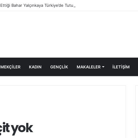
e Ettiği Bahar Yalçınkaya Türkiye’de Tutuklandı
MEKÇİLER
KADIN
GENÇLİK
MAKALELER
ILETIŞIM
çit yok