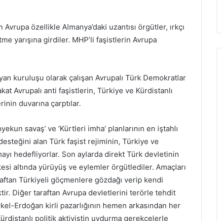
Avrupa özellikle Almanya’daki uzantısı örgütler, ırkçı
ltme yarışına girdiler. MHP’li faşistlerin Avrupa
an kuruluşu olarak çalışan Avrupalı Türk Demokratlar
at Avrupalı anti faşistlerin, Türkiye ve Kürdistanlı
inin duvarına çarptılar.
yekun savaş’ ve ‘Kürtleri imha’ planlarının en iştahlı
steğini alan Türk faşist rejiminin, Türkiye ve
ayı hedefliyorlar. Son aylarda direkt Türk devletinin
si altında yürüyüş ve eylemler örgütlediler. Amaçları
raftan Türkiyeli göçmenlere gözdağı verip kendi
. Diğer taraftan Avrupa devletlerini terörle tehdit
rkel-Erdoğan kirli pazarlığının hemen arkasından her
rdistanlı politik aktivistin uydurma gerekçelerle