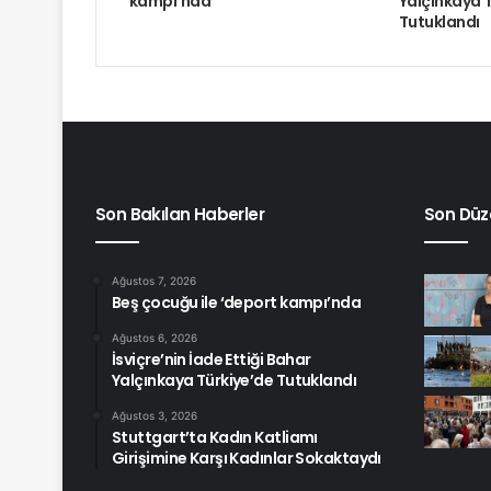
kampı’nda
Yalçınkaya 
Tutuklandı
Son Bakılan Haberler
Son Düz
Ağustos 7, 2026
Beş çocuğu ile ‘deport kampı’nda
Ağustos 6, 2026
İsviçre’nin İade Ettiği Bahar
Yalçınkaya Türkiye’de Tutuklandı
Ağustos 3, 2026
Stuttgart’ta Kadın Katliamı
Girişimine Karşı Kadınlar Sokaktaydı