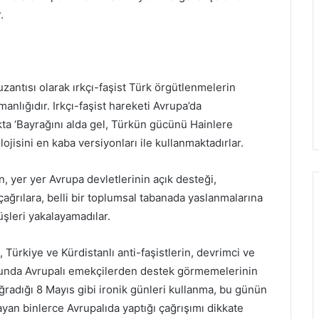
.
uzantısı olarak ırkçı-faşist Türk örgütlenmelerin
anlığıdır. Irkçı-faşist hareketi Avrupa’da
kta ‘Bayrağını alda gel, Türkün gücünü Hainlere
ojisini en kaba versiyonları ile kullanmaktadırlar.
ın, yer yer Avrupa devletlerinin açık desteği,
 çağrılara, belli bir toplumsal tabanada yaslanmalarına
üşleri yakalayamadılar.
, Türkiye ve Kürdistanlı anti-faşistlerin, devrimci ve
. Bunda Avrupalı emekçilerden destek görmemelerinin
uğradığı 8 Mayıs gibi ironik günleri kullanma, bu günün
ayan binlerce Avrupalıda yaptığı çağrışımı dikkate