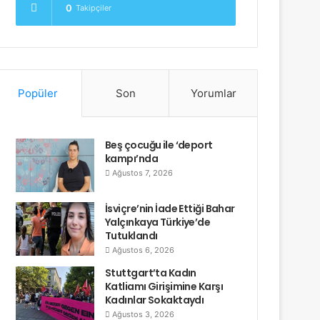
0
Takipçiler
Popüler
Son
Yorumlar
Beş çocuğu ile ‘deport
kampı’nda
Ağustos 7, 2026
İsviçre’nin İade Ettiği Bahar
Yalçınkaya Türkiye’de
Tutuklandı
Ağustos 6, 2026
Stuttgart’ta Kadın
Katliamı Girişimine Karşı
Kadınlar Sokaktaydı
Ağustos 3, 2026