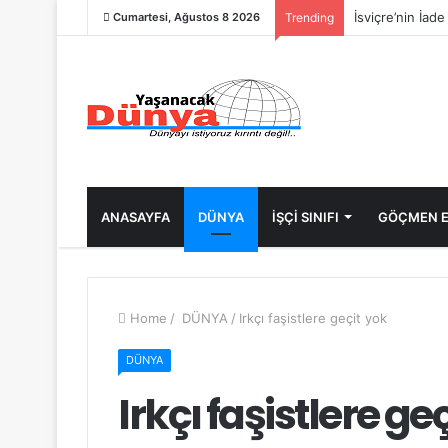
İsviçre’nin İad
Cumartesi, Ağustos 8 2026
Trending
ANASAYFA
DÜNYA
İŞÇİ SINIFI
GÖÇMEN E
Home
/
DÜNYA
/
Irkçı faşistlere geçit yok
DÜNYA
Irkçı faşistlere ge