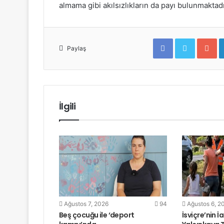
almama gibi akılsızlıkların da payı bulunmaktadı
F
T
G
a
w
o
Paylaş
c
i
o
e
t
g
b
t
l
o
e
e
o
r
+
k
İlgili
Ağustos 7, 2026
94
Ağustos 6, 2
Beş çocuğu ile ‘deport
İsviçre’nin İ