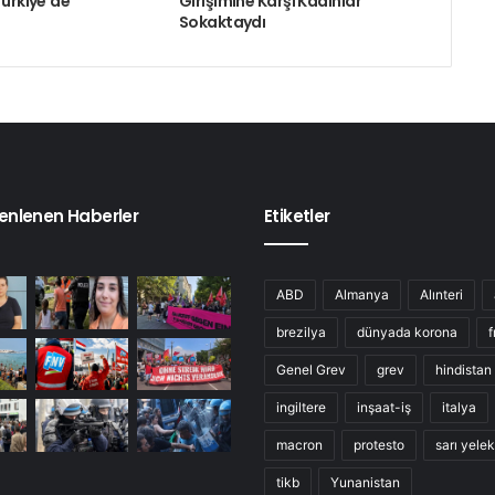
Türkiye’de
Girişimine Karşı Kadınlar
Sokaktaydı
enlenen Haberler
Etiketler
ABD
Almanya
Alınteri
brezilya
dünyada korona
f
Genel Grev
grev
hindistan
ingiltere
inşaat-iş
italya
macron
protesto
sarı yelek
tikb
Yunanistan