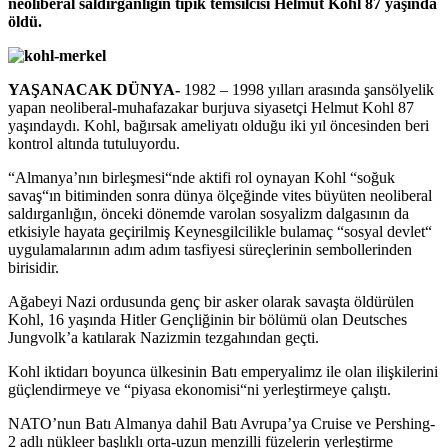
neoliberal saldırganlığın tipik temsilcisi Helmut Kohl 87 yaşında
öldü.
YAŞANACAK DÜNYA-
1982 – 1998 yılları arasında şansölyelik
yapan neoliberal-muhafazakar burjuva siyasetçi Helmut Kohl 87
yaşındaydı. Kohl, bağırsak ameliyatı olduğu iki yıl öncesinden beri
kontrol altında tutuluyordu.
“Almanya’nın birleşmesi“nde aktifi rol oynayan Kohl “soğuk
savaş“ın bitiminden sonra dünya ölçeğinde vites büyüten neoliberal
saldırganlığın, önceki dönemde varolan sosyalizm dalgasının da
etkisiyle hayata geçirilmiş Keynesgilcilikle bulamaç “sosyal devlet“
uygulamalarının adım adım tasfiyesi süreçlerinin sembollerinden
birisidir.
Ağabeyi Nazi ordusunda genç bir asker olarak savaşta öldürülen
Kohl, 16 yaşında Hitler Gençliğinin bir bölümü olan Deutsches
Jungvolk’a katılarak Nazizmin tezgahından geçti.
Kohl iktidarı boyunca ülkesinin Batı emperyalimz ile olan ilişkilerini
güçlendirmeye ve “piyasa ekonomisi“ni yerleştirmeye çalıştı.
NATO’nun Batı Almanya dahil Batı Avrupa’ya Cruise ve Pershing-
2 adlı nükleer başlıklı orta-uzun menzilli füzelerin yerleştirme