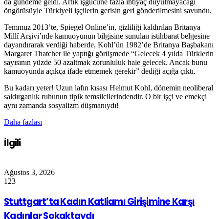
da gündeme geldi. Artık işgücüne fazla ihtiyaç duyulmayacağı
öngörüsüyle Türkiyeli işçilerin gerisin geri gönderilmesini savundu.
Temmuz 2013’te, Spiegel Online’in, gizliliği kaldırılan Britanya
Millî Arşivi’nde kamuoyunun bilgisine sunulan istihbarat belgesine
dayandırarak verdiği haberde, Kohl’ün 1982’de Britanya Başbakanı
Margaret Thatcher ile yaptığı görüşmede “Gelecek 4 yılda Türklerin
sayısının yüzde 50 azaltmak zorunluluk hale gelecek. Ancak bunu
kamuoyunda açıkça ifade etmemek gerekir” dediği açığa çıktı.
Bu kadarı yeter! Uzun lafın kısası Helmut Kohl, dönemin neoliberal
saldırganlık ruhunun tipik temsilcilerindendir. O bir işçi ve emekçi
aynı zamanda sosyalizm düşmanıydı!
Daha fazlası
İlgili
Ağustos 3, 2026
123
Stuttgart’ta Kadın Katliamı Girişimine Karşı
Kadınlar Sokaktaydı