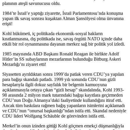
planının ateşli savunucusu oldu.
1984’te İsrail’e yaptığı ziyarette, İsrail Parlamentosu’nda konuşma
yapan ilk savaş sonrası kuşaktan Alman Şansölyesi olma ünvanına
erişti!
Kohl hükümeti, iç politikada ekonomik-sosyal hakların
kısıtlanmasına, dış politikada ise, savaş örgütü NATO içinde daha
etkili bir rol oynanmasına dayanan merkez sağ bir politik yol izledi.
1985 mayısında ABD Başkanı Ronald Reagan ile birlikte Adolf
Hitler’in SS subaylarının mezarlarının bulunduğu Bitburg Askeri
Mezarlığı’nı ziyaret etti!
Siyasetten ayrıldıktan sonra 1999’da patlak veren CDU’ya yapılan
para bağışı skandalı patladı. 1999 yılı sonunda CDU’nun gizli
hesaplarıyla ilgili dokuz sayfalık bir belgenin kamuoyuna
açıklanmasıyla ortaya çıkan “gizli hesap” skandalında, Kohl 1993-
98 arasında 2 milyon mark tutarındaki bağışı kayıtlara geçirmeden
CDU’nun Doğu Almanya’daki faaliyetinde kullandığını itiraf etti.
Ancak tüm baskılara rağmen bağış yapanların isimlerini açıklamadı
ve CDU’nun “onursal başkanlığı”ndan istifa etti. Skandal nedeniyle
CDU lideri Wolfgang Schäuble de görevinden istifa etti.
Merkel’in onun izinden gittiği Kohl göçmen emekçi düşmanlığıyla