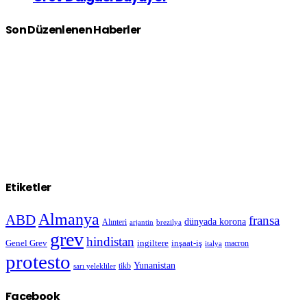
Son Düzenlenen Haberler
Etiketler
Almanya
ABD
fransa
dünyada korona
Alınteri
arjantin
brezilya
grev
hindistan
Genel Grev
inşaat-iş
ingiltere
macron
italya
protesto
Yunanistan
sarı yelekliler
tikb
Facebook