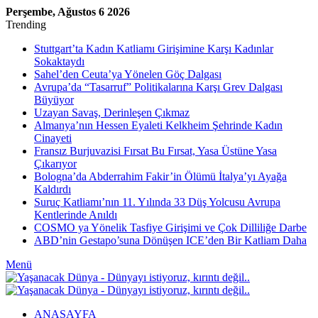
Perşembe, Ağustos 6 2026
Trending
Stuttgart’ta Kadın Katliamı Girişimine Karşı Kadınlar
Sokaktaydı
Sahel’den Ceuta’ya Yönelen Göç Dalgası
Avrupa’da “Tasarruf” Politikalarına Karşı Grev Dalgası
Büyüyor
Uzayan Savaş, Derinleşen Çıkmaz
Almanya’nın Hessen Eyaleti Kelkheim Şehrinde Kadın
Cinayeti
Fransız Burjuvazisi Fırsat Bu Fırsat, Yasa Üstüne Yasa
Çıkarıyor
Bologna’da Abderrahim Fakir’in Ölümü İtalya’yı Ayağa
Kaldırdı
Suruç Katliamı’nın 11. Yılında 33 Düş Yolcusu Avrupa
Kentlerinde Anıldı
COSMO ya Yönelik Tasfiye Girişimi ve Çok Dilliliğe Darbe
ABD’nin Gestapo’suna Dönüşen ICE’den Bir Katliam Daha
Menü
ANASAYFA