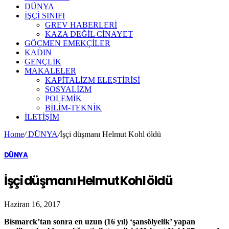
DÜNYA
İŞÇİ SINIFI
GREV HABERLERİ
KAZA DEĞİL CİNAYET
GÖÇMEN EMEKÇİLER
KADIN
GENÇLİK
MAKALELER
KAPİTALİZM ELEŞTİRİSİ
SOSYALİZM
POLEMİK
BİLİM-TEKNİK
ILETIŞIM
Home
/
DÜNYA
/
İşçi düşmanı Helmut Kohl öldü
DÜNYA
İşçi düşmanı Helmut Kohl öldü
Haziran 16, 2017
Bismarck’tan sonra en uzun (16 yıl) ‘şansölyelik’ yapan