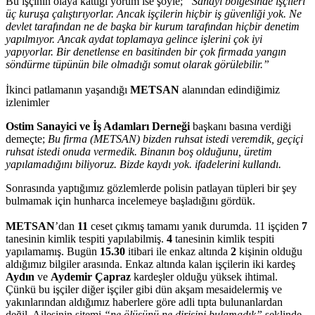
Bu işçinin olaya kattığı yorum ise şöyle;
“Sanayi bölgesinde işçileri
üç kuruşa çalıştırıyorlar. Ancak işçilerin hiçbir iş güvenliği yok. Ne
devlet tarafından ne de başka bir kurum tarafından hiçbir denetim
yapılmıyor. Ancak aydat toplamaya gelince işlerini çok iyi
yapıyorlar. Bir denetlense en basitinden bir çok firmada yangın
söndürme tüpünün bile olmadığı somut olarak görülebilir.”
İkinci patlamanın yaşandığı
METSAN
alanından edindiğimiz
izlenimler
Ostim Sanayici ve İş Adamları Derneği
başkanı basına verdiği
demeçte;
Bu firma (METSAN) bizden ruhsat istedi veremdik, geçiçi
ruhsat istedi onuda vermedik. Binanın boş olduğunu, üretim
yapılamadığını biliyoruz. Bizde kaydı yok. ifadelerini kullandı.
Sonrasında yaptığımız gözlemlerde polisin patlayan tüpleri bir şey
bulmamak için hunharca incelemeye başladığını gördük.
METSAN
’dan
11
ceset çıkmış tamamı yanık durumda. 11 işçiden
7
tanesinin kimlik tespiti yapılabilmiş.
4
tanesinin kimlik tespiti
yapılamamış. Bugün
15.30
itibari ile enkaz altında
2
kişinin olduğu
aldığımız bilgiler arasında. Enkaz altında kalan işçilerin iki kardeş
Aydın
ve
Aydemir Çapraz
kardeşler olduğu yüksek ihtimal.
Çünkü bu işçiler diğer işçiler gibi dün akşam mesaidelermiş ve
yakınlarından aldığımız haberlere göre adli tıpta bulunanlardan
değil. Ailesinin sitemi
“ne ölüsünü ne dirisini bulamadık”
şeklinde