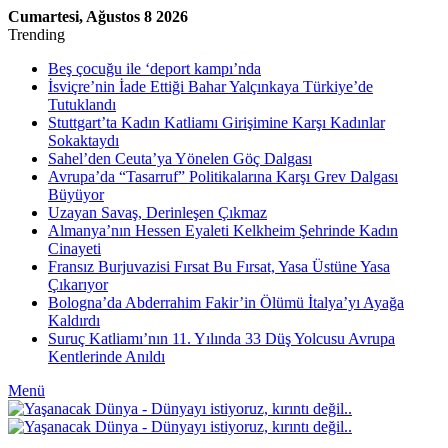
Cumartesi, Ağustos 8 2026
Trending
Beş çocuğu ile ‘deport kampı’nda
İsviçre’nin İade Ettiği Bahar Yalçınkaya Türkiye’de
Tutuklandı
Stuttgart’ta Kadın Katliamı Girişimine Karşı Kadınlar
Sokaktaydı
Sahel’den Ceuta’ya Yönelen Göç Dalgası
Avrupa’da “Tasarruf” Politikalarına Karşı Grev Dalgası
Büyüyor
Uzayan Savaş, Derinleşen Çıkmaz
Almanya’nın Hessen Eyaleti Kelkheim Şehrinde Kadın
Cinayeti
Fransız Burjuvazisi Fırsat Bu Fırsat, Yasa Üstüne Yasa
Çıkarıyor
Bologna’da Abderrahim Fakir’in Ölümü İtalya’yı Ayağa
Kaldırdı
Suruç Katliamı’nın 11. Yılında 33 Düş Yolcusu Avrupa
Kentlerinde Anıldı
Menü