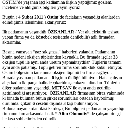
OSTİM’de yaşanan işçi katliamına ilişkin yaptığımız gözlem,
inceleme ve aldığımız bilgileri yayınlıyoruz
Bugün (
4 Şubat 2011
)
Ostim
’de faciaların yaşandığı alanlardan
edindiğimiz izlenimleri aktarıyoruz:
İlk patlamanın yaşandığı
ÖZKANLAR
( Yer altı elektirik tesisatı
yapan firma ya da köstebek tesisatıda denilebilir) adlı firmadan
aktarımlar.
Basına yansıyan “gaz sıkışması” haberleri yalandır. Patlamanın
bütün nedeni oksijen tüplerinden kaynaklı. Bu firmada işçiler
33
oksijen tüpü ile aynı anda üretim yapmaktaydılar. Tüplerin tamamı
aynı anda patlamış. Tüpü getiren firma sorumlukluk kabul etmiyor.
Ostim bölgesinin tamamına oksijen tüpünü bu firma sağlıyor.
Burada yaşanan patlamada
6
işçinin öldüğü biliniyor. Hatta çalışan
ahçı kadın iki parça halinde çıkartılmış enkazın altından. Tüplerin
diğer patlamanın yaşandığı
METSAN
ile aynı anda getirilip
getirilmediği araştırılıyor.
ÖZKANLAR
firmasının biraz yakınında
ki binada bulunan bütün şirket sorumluları ortadan kaybolmuş
durumda. Çıkan
6
cesetin dışında
3
kişi bulunamıyor.
Bulunamayanlardan ikisi kardeş. ( Bu bilgileri patlamanın yaşandığı
firmanın tam arkasında lastik
” Altın Otomotiv”
de çalışan bir işçi
ile kısa sohbetimizden edindik.