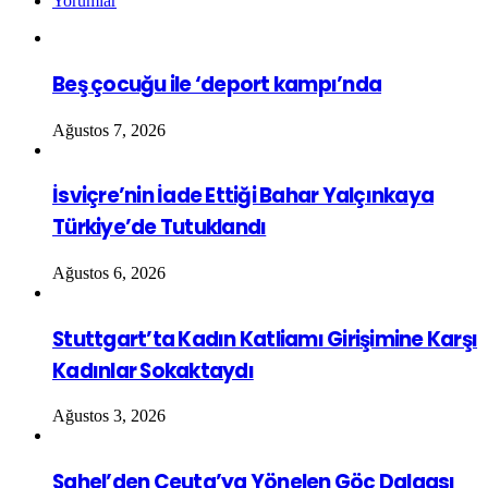
Yorumlar
Beş çocuğu ile ‘deport kampı’nda
Ağustos 7, 2026
İsviçre’nin İade Ettiği Bahar Yalçınkaya
Türkiye’de Tutuklandı
Ağustos 6, 2026
Stuttgart’ta Kadın Katliamı Girişimine Karşı
Kadınlar Sokaktaydı
Ağustos 3, 2026
Sahel’den Ceuta’ya Yönelen Göç Dalgası