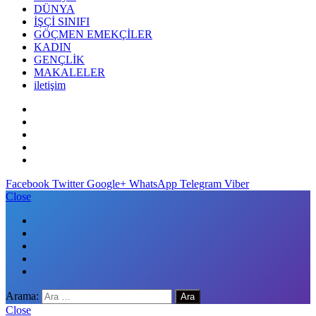
DÜNYA
İŞÇİ SINIFI
GÖÇMEN EMEKÇİLER
KADIN
GENÇLİK
MAKALELER
iletişim
Facebook
Twitter
Google+
WhatsApp
Telegram
Viber
Close
Arama:
Close