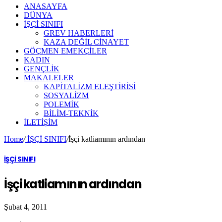
ANASAYFA
DÜNYA
İŞÇİ SINIFI
GREV HABERLERİ
KAZA DEĞİL CİNAYET
GÖÇMEN EMEKÇİLER
KADIN
GENÇLİK
MAKALELER
KAPİTALİZM ELEŞTİRİSİ
SOSYALİZM
POLEMİK
BİLİM-TEKNİK
ILETIŞIM
Home
/
İŞÇİ SINIFI
/
İşçi katliamının ardından
İŞÇİ SINIFI
İşçi katliamının ardından
Şubat 4, 2011