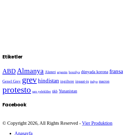
Etiketler
Almanya
ABD
fransa
dünyada korona
Alınteri
arjantin
brezilya
grev
hindistan
Genel Grev
inşaat-iş
ingiltere
macron
italya
protesto
Yunanistan
sarı yelekliler
tikb
Facebook
© Copyright 2026, All Rights Reserved -
Vier Produktion
Anasayfa