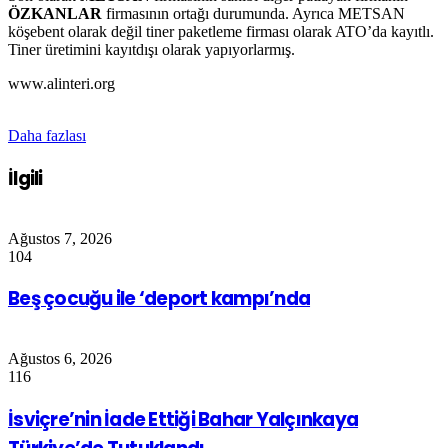
ÖZKANLAR
firmasının ortağı durumunda. Ayrıca METSAN
köşebent olarak değil tiner paketleme firması olarak ATO’da kayıtlı.
Tiner üretimini kayıtdışı olarak yapıyorlarmış.
www.alinteri.org
Daha fazlası
İlgili
Ağustos 7, 2026
104
Beş çocuğu ile ‘deport kampı’nda
Ağustos 6, 2026
116
İsviçre’nin İade Ettiği Bahar Yalçınkaya