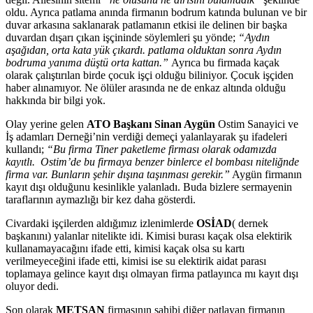
oldu. Ayrıca patlama anında firmanın bodrum katında bulunan ve bir
duvar arkasına saklanarak patlamanın etkisi ile delinen bir başka
duvardan dışarı çıkan işçininde söylemleri şu yönde;
“Aydın
aşağıdan, orta kata yük çıkardı. patlama olduktan sonra Aydın
bodruma yanıma düştü orta kattan.”
Ayrıca bu firmada kaçak
olarak çalıştırılan birde çocuk işçi olduğu biliniyor. Çocuk işçiden
haber alınamıyor. Ne ölüler arasında ne de enkaz altında olduğu
hakkında bir bilgi yok.
Olay yerine gelen
ATO Başkanı Sinan Aygün
Ostim Sanayici ve
İş adamları Derneği’nin verdiği demeçi yalanlayarak şu ifadeleri
kullandı;
“Bu firma Tiner paketleme firması olarak odamızda
kayıtlı. Ostim’de bu firmaya benzer binlerce el bombası niteliğnde
firma var. Bunların şehir dışına taşınması gerekir.”
Aygün firmanın
kayıt dışı olduğunu kesinlikle yalanladı. Buda bizlere sermayenin
taraflarının aymazlığı bir kez daha gösterdi.
Civardaki işçilerden aldığımız izlenimlerde
OSİAD
( dernek
başkanını) yalanlar nitelikte idi. Kimisi burası kaçak olsa elektirik
kullanamayacağını ifade etti, kimisi kaçak olsa su kartı
verilmeyeceğini ifade etti, kimisi ise su elektirik aidat parası
toplamaya gelince kayıt dışı olmayan firma patlayınca mı kayıt dışı
oluyor dedi.
Son olarak
METSAN
firmasının sahibi diğer patlayan firmanın