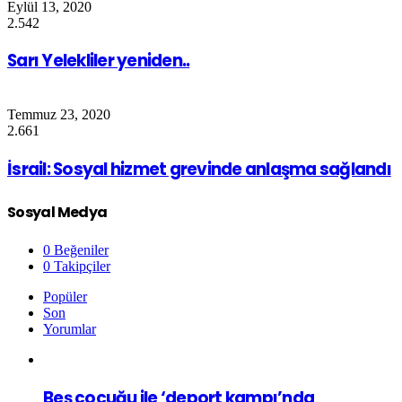
Eylül 13, 2020
2.542
Sarı Yelekliler yeniden..
Temmuz 23, 2020
2.661
İsrail: Sosyal hizmet grevinde anlaşma sağlandı
Sosyal Medya
0
Beğeniler
0
Takipçiler
Popüler
Son
Yorumlar
Beş çocuğu ile ‘deport kampı’nda