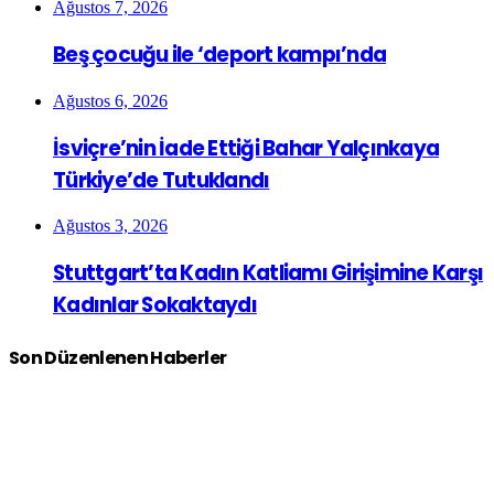
Ağustos 7, 2026
Beş çocuğu ile ‘deport kampı’nda
Ağustos 6, 2026
İsviçre’nin İade Ettiği Bahar Yalçınkaya
Türkiye’de Tutuklandı
Ağustos 3, 2026
Stuttgart’ta Kadın Katliamı Girişimine Karşı
Kadınlar Sokaktaydı
Son Düzenlenen Haberler