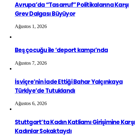
Avrupa’da “Tasarruf” Politikalarına Karşı
Grev Dalgası Büyüyor
Ağustos 1, 2026
Beş çocuğu ile ‘deport kampı’nda
Ağustos 7, 2026
İsviçre’nin İade Ettiği Bahar Yalçınkaya
Türkiye’de Tutuklandı
Ağustos 6, 2026
Stuttgart’ta Kadın Katliamı Girişimine Karşı
Kadınlar Sokaktaydı