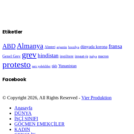
Etiketler
Almanya
ABD
fransa
dünyada korona
Alınteri
arjantin
brezilya
grev
hindistan
Genel Grev
inşaat-iş
ingiltere
macron
italya
protesto
Yunanistan
sarı yelekliler
tikb
Facebook
© Copyright 2026, All Rights Reserved -
Vier Produktion
Anasayfa
DÜNYA
İŞÇİ SINIFI
GÖÇMEN EMEKÇİLER
KADIN