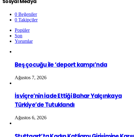
Sosyal Medya
0
Beğeniler
0
Takipçiler
Popüler
Son
Yorumlar
Beş çocuğu ile ‘deport kampı’nda
Ağustos 7, 2026
İsviçre’nin İade Ettiği Bahar Yalçınkaya
Türkiye’de Tutuklandı
Ağustos 6, 2026
Stuttgart’ta Kadın Katliamı Girişimine Karşı