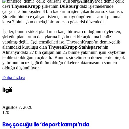
Almanya
‘da demir çelik
devi
ThyssenKrupp
şirketinin
Duisburg
’daki işletmelerinde
çalışan 13 bin kişiden 4 bin kadarının işten çıkarılması söz konusu.
Şirketin binlerce çalışanı işten çıkarmayı öngören tasarruf planına
karşı 7
bini aşkın emekçi bir protesto gösterisi düzenledi.
İşçiler, bunun şirket planlarına karşı bir uyarı olduğunu söylerken,
şirketin planlarının detaylarına ilişkin net bir açıklama henüz
yapılmış değil. İşçi temsilcileri ise, ThyssenKrupp’ın demir-çelik
alanındaki kuruluşu olan
ThyssenKrupp-Stahlsparte
’nin
Almanya’daki 27 bin çalışanının 25 binine yakınının işini kaybetme
tehlikesi olduğunu açıkladı. Bunun, şirketin son dönemlerde birçok
yatırımını ucuz işgücünün olduğu ülkelere aktarmasının sonucu
olduğu düşünülüyor.
Daha fazlası
İlgili
Ağustos 7, 2026
120
Beş çocuğu ile ‘deport kampı’nda