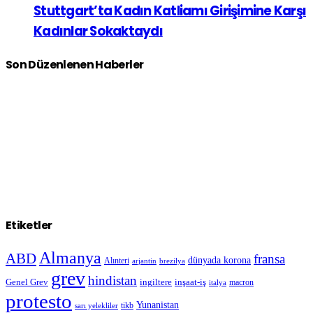
Stuttgart’ta Kadın Katliamı Girişimine Karşı
Kadınlar Sokaktaydı
Son Düzenlenen Haberler
Etiketler
Almanya
ABD
fransa
dünyada korona
Alınteri
arjantin
brezilya
grev
hindistan
Genel Grev
inşaat-iş
ingiltere
macron
italya
protesto
Yunanistan
sarı yelekliler
tikb