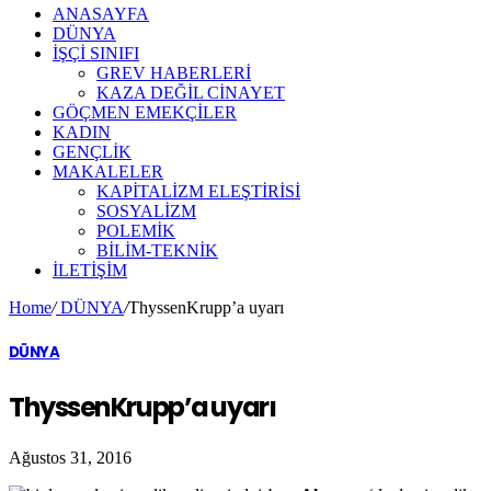
ANASAYFA
DÜNYA
İŞÇİ SINIFI
GREV HABERLERİ
KAZA DEĞİL CİNAYET
GÖÇMEN EMEKÇİLER
KADIN
GENÇLİK
MAKALELER
KAPİTALİZM ELEŞTİRİSİ
SOSYALİZM
POLEMİK
BİLİM-TEKNİK
ILETIŞIM
Home
/
DÜNYA
/
ThyssenKrupp’a uyarı
DÜNYA
ThyssenKrupp’a uyarı
Ağustos 31, 2016