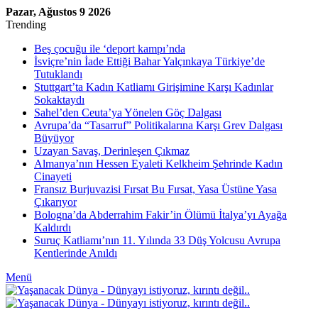
Pazar, Ağustos 9 2026
Trending
Beş çocuğu ile ‘deport kampı’nda
İsviçre’nin İade Ettiği Bahar Yalçınkaya Türkiye’de
Tutuklandı
Stuttgart’ta Kadın Katliamı Girişimine Karşı Kadınlar
Sokaktaydı
Sahel’den Ceuta’ya Yönelen Göç Dalgası
Avrupa’da “Tasarruf” Politikalarına Karşı Grev Dalgası
Büyüyor
Uzayan Savaş, Derinleşen Çıkmaz
Almanya’nın Hessen Eyaleti Kelkheim Şehrinde Kadın
Cinayeti
Fransız Burjuvazisi Fırsat Bu Fırsat, Yasa Üstüne Yasa
Çıkarıyor
Bologna’da Abderrahim Fakir’in Ölümü İtalya’yı Ayağa
Kaldırdı
Suruç Katliamı’nın 11. Yılında 33 Düş Yolcusu Avrupa
Kentlerinde Anıldı
Menü