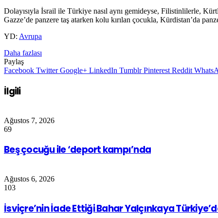
Dolayısıyla İsrail ile Türkiye nasıl aynı gemideyse, Filistinlilerle, Kür
Gazze’de panzere taş atarken kolu kırılan çocukla, Kürdistan’da panzer
YD:
Avrupa
Daha fazlası
Paylaş
Facebook
Twitter
Google+
LinkedIn
Tumblr
Pinterest
Reddit
Whats
İlgili
Ağustos 7, 2026
69
Beş çocuğu ile ‘deport kampı’nda
Ağustos 6, 2026
103
İsviçre’nin İade Ettiği Bahar Yalçınkaya Türkiye’