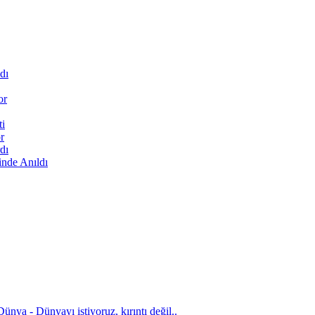
dı
or
ti
r
dı
inde Anıldı