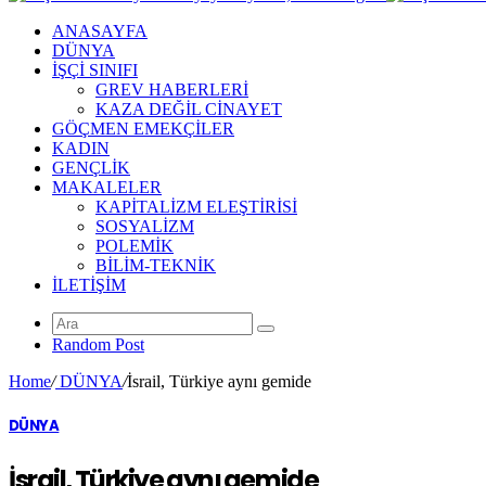
ANASAYFA
DÜNYA
İŞÇİ SINIFI
GREV HABERLERİ
KAZA DEĞİL CİNAYET
GÖÇMEN EMEKÇİLER
KADIN
GENÇLİK
MAKALELER
KAPİTALİZM ELEŞTİRİSİ
SOSYALİZM
POLEMİK
BİLİM-TEKNİK
ILETIŞIM
Random Post
Home
/
DÜNYA
/
İsrail, Türkiye aynı gemide
DÜNYA
İsrail, Türkiye aynı gemide