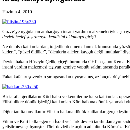
Haziran 4, 2010
Gazze’ye uygulanan ambargoyu insani yardım malzemeleriyle aşmaya
devleti hedef şaşırtmaya, kendisini aklamaya girişti.
Ne de olsa katliamlardan, trajedilerden nemalanmak konusunda yüzsüzc
kaderi”, “güzel öldüler”, “ölenlerin aileleri kaygılı değil mutlular” di
Devlet bakanı Hüseyin Çelik, çiçeği burnunda CHP başkanı Kemal Kıl
insani yardım malzemesi taşıyan gemiye yaptığı saldırı arasında paral
Fakat kafaları şovenizm şırıngasından uyuşmamış, az buçuk düşünebilen
Bir tarafta gerillaların Kürt halkı ve kendilerine karşı katliamlar, ope
Filistinlilere dönük işlediği katliamları Kürt halkına dönük yapmaktad
Diğer tarafta onyıllardır Filistin halkına dönük katliamlar gerçekleştire
Filitin ve Kürt halkı egemen İsrail ve Türk devleti tarafından aynı kade
yetiştirmeye çalışmıştır. Türk devleti de açılım adı altında Kürtsüz “K