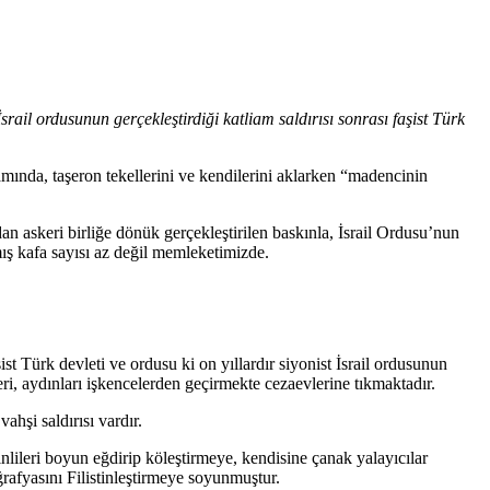
srail ordusunun gerçekleştirdiği katliam saldırısı sonrası faşist Türk
ında, taşeron tekellerini ve kendilerini aklarken “madencinin
skeri birliğe dönük gerçekleştirilen baskınla, İsrail Ordusu’nun
ış kafa sayısı az değil memleketimizde.
ist Türk devleti ve ordusu ki on yıllardır siyonist İsrail ordusunun
ri, aydınları işkencelerden geçirmekte cezaevlerine tıkmaktadır.
ahşi saldırısı vardır.
tinlileri boyun eğdirip köleştirmeye, kendisine çanak yalayıcılar
ğrafyasını Filistinleştirmeye soyunmuştur.