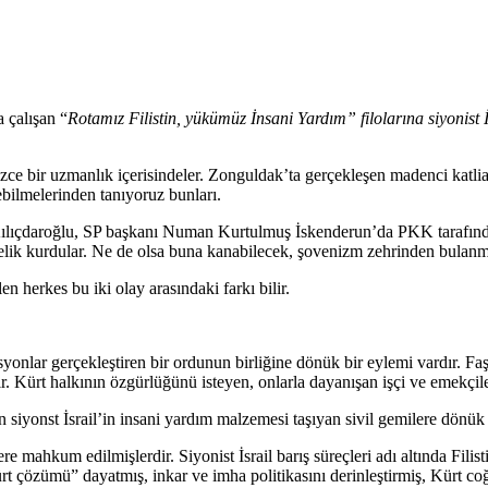
 çalışan “
Rotamız Filistin, yükümüz İnsani Yardım” filolarına siyonist İ
e bir uzmanlık içerisindeler. Zonguldak’ta gerçekleşen madenci katliam
yebilmelerinden tanıyoruz bunları.
ıçdaroğlu, SP başkanı Numan Kurtulmuş İskenderun’da PKK tarafından a
lelik kurdular. Ne de olsa buna kanabilecek, şovenizm zehrinden bulanm
 herkes bu iki olay arasındaki farkı bilir.
rasyonlar gerçekleştiren bir ordunun birliğine dönük bir eylemi vardır. Faş
ır. Kürt halkının
özgürlüğünü isteyen, onlarla dayanışan işçi ve emekçile
n siyonst İsrail’in insani yardım malzemesi taşıyan sivil gemilere dönük v
re mahkum edilmişlerdir. Siyonist İsrail barış süreçleri adı altında Filis
ürt çözümü” dayatmış, inkar ve imha politikasını derinleştirmiş, Kürt co