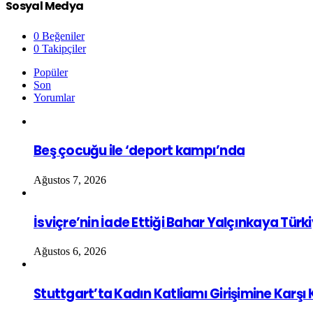
Sosyal Medya
0
Beğeniler
0
Takipçiler
Popüler
Son
Yorumlar
Beş çocuğu ile ‘deport kampı’nda
Ağustos 7, 2026
İsviçre’nin İade Ettiği Bahar Yalçınkaya Türk
Ağustos 6, 2026
Stuttgart’ta Kadın Katliamı Girişimine Karşı