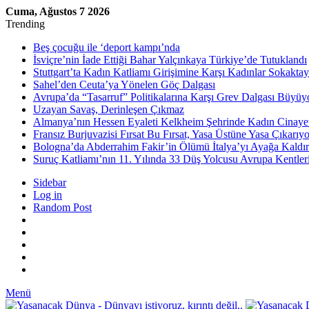
Cuma, Ağustos 7 2026
Trending
Beş çocuğu ile ‘deport kampı’nda
İsviçre’nin İade Ettiği Bahar Yalçınkaya Türkiye’de Tutuklandı
Stuttgart’ta Kadın Katliamı Girişimine Karşı Kadınlar Sokaktay
Sahel’den Ceuta’ya Yönelen Göç Dalgası
Avrupa’da “Tasarruf” Politikalarına Karşı Grev Dalgası Büyüy
Uzayan Savaş, Derinleşen Çıkmaz
Almanya’nın Hessen Eyaleti Kelkheim Şehrinde Kadın Cinaye
Fransız Burjuvazisi Fırsat Bu Fırsat, Yasa Üstüne Yasa Çıkarıyo
Bologna’da Abderrahim Fakir’in Ölümü İtalya’yı Ayağa Kaldır
Suruç Katliamı’nın 11. Yılında 33 Düş Yolcusu Avrupa Kentler
Sidebar
Log in
Random Post
Menü