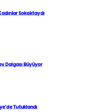
 Kadınlar Sokaktaydı
rev Dalgası Büyüyor
iye’de Tutuklandı