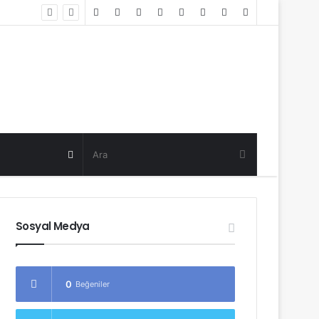
Random
Log
Sidebar
Post
in
Random
Post
Sosyal Medya
0
Beğeniler