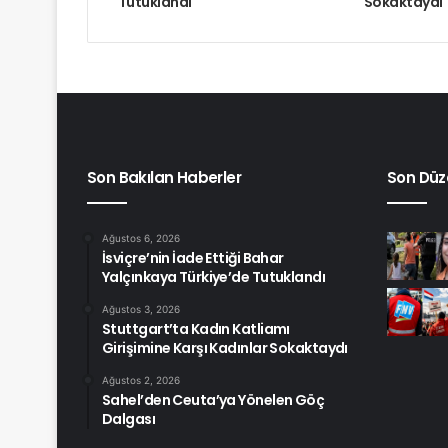
Tutuklandı
Sokaktaydı
Son Bakılan Haberler
Son Düz
Ağustos 6, 2026
İsviçre’nin İade Ettiği Bahar
Yalçınkaya Türkiye’de Tutuklandı
Ağustos 3, 2026
Stuttgart’ta Kadın Katliamı
Girişimine Karşı Kadınlar Sokaktaydı
Ağustos 2, 2026
Sahel’den Ceuta’ya Yönelen Göç
Dalgası