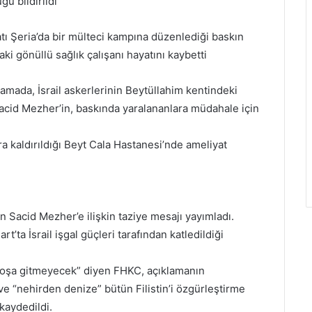
u bildirildi
Batı Şeria’da bir mülteci kampına düzenlediği baskın
ki gönüllü sağlık çalışanı hayatını kaybetti
klamada, İsrail askerlerinin Beytüllahim kentindeki
acid Mezher’in, baskında yaralananlara müdahale için
 kaldırıldığı Beyt Cala Hastanesi’nde ameliyat
n Sacid Mezher’e ilişkin taziye mesajı yayımladı.
’ta İsrail işgal güçleri tarafından katledildiği
 boşa gitmeyecek” diyen FHKC, açıklamanın
 ve “nehirden denize” bütün Filistin’i özgürleştirme
kaydedildi.