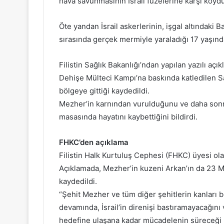
hava savunmasının İsrail füzelerine karşı koyduğ
Öte yandan İsrail askerlerinin, işgal altındaki 
sırasında gerçek mermiyle yaraladığı 17 yaşında
Filistin Sağlık Bakanlığı’ndan yapılan yazılı açı
Dehişe Mülteci Kampı’na baskında katledilen S
bölgeye gittiği kaydedildi.
Mezher’in karnından vurulduğunu ve daha sonra
masasında hayatını kaybettiğini bildirdi.
FHKC’den açıklama
Filistin Halk Kurtuluş Cephesi (FHKC) üyesi ola
Açıklamada, Mezher’in kuzeni Arkan’ın da 23 Mart
kaydedildi.
“Şehit Mezher ve tüm diğer şehitlerin kanları
devamında, İsrail’in direnişi bastıramayacağını
hedefine ulaşana kadar mücadelenin süreceği 