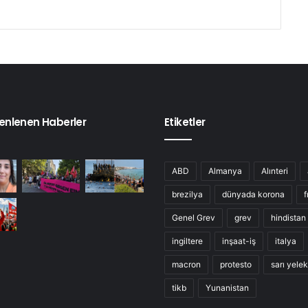
enlenen Haberler
Etiketler
ABD
Almanya
Alınteri
brezilya
dünyada korona
f
Genel Grev
grev
hindistan
ingiltere
inşaat-iş
italya
macron
protesto
sarı yelek
tikb
Yunanistan