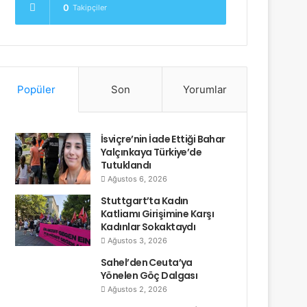
0
Takipçiler
Popüler
Son
Yorumlar
İsviçre’nin İade Ettiği Bahar
Yalçınkaya Türkiye’de
Tutuklandı
Ağustos 6, 2026
Stuttgart’ta Kadın
Katliamı Girişimine Karşı
Kadınlar Sokaktaydı
Ağustos 3, 2026
Sahel’den Ceuta’ya
Yönelen Göç Dalgası
Ağustos 2, 2026