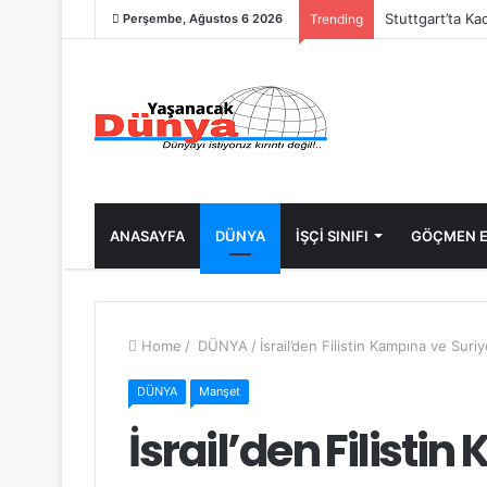
Stuttgart’ta Ka
Perşembe, Ağustos 6 2026
Trending
ANASAYFA
DÜNYA
İŞÇİ SINIFI
GÖÇMEN E
Home
/
DÜNYA
/
İsrail’den Filistin Kampına ve Suriye
DÜNYA
Manşet
İsrail’den Filisti