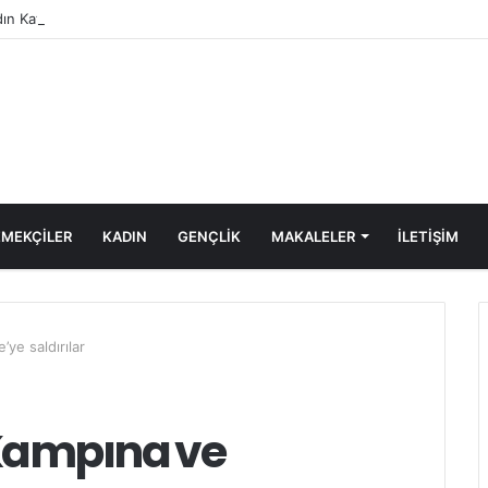
dın Katliamı Girişimine Karşı Kadınlar Sokaktaydı
MEKÇİLER
KADIN
GENÇLİK
MAKALELER
ILETIŞIM
’ye saldırılar
n Kampına ve