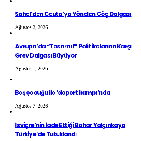
Sahel’den Ceuta’ya Yönelen Göç Dalgası
Ağustos 2, 2026
Avrupa’da “Tasarruf” Politikalarına Karşı
Grev Dalgası Büyüyor
Ağustos 1, 2026
Beş çocuğu ile ‘deport kampı’nda
Ağustos 7, 2026
İsviçre’nin İade Ettiği Bahar Yalçınkaya
Türkiye’de Tutuklandı