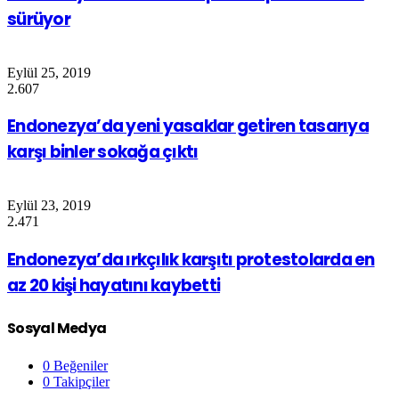
sürüyor
Eylül 25, 2019
2.607
Endonezya’da yeni yasaklar getiren tasarıya
karşı binler sokağa çıktı
Eylül 23, 2019
2.471
Endonezya’da ırkçılık karşıtı protestolarda en
az 20 kişi hayatını kaybetti
Sosyal Medya
0
Beğeniler
0
Takipçiler