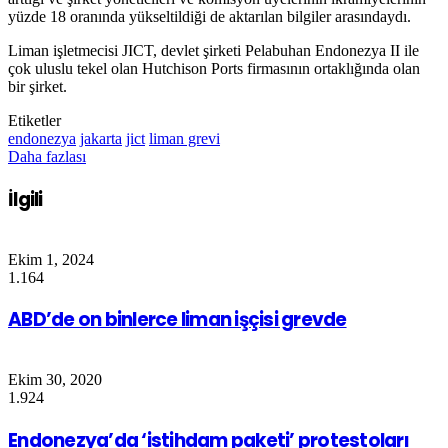
yüzde 18 oranında yükseltildiği de aktarılan bilgiler arasındaydı.
Liman işletmecisi JICT, devlet şirketi Pelabuhan Endonezya II ile
çok uluslu tekel olan Hutchison Ports firmasının ortaklığında olan
bir şirket.
Etiketler
endonezya
jakarta
jict
liman grevi
Daha fazlası
İlgili
Ekim 1, 2024
1.164
ABD’de on binlerce liman işçisi grevde
Ekim 30, 2020
1.924
Endonezya’da ‘istihdam paketi’ protestoları