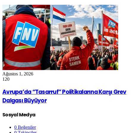
Ağustos 1, 2026
120
Avrupa’da “Tasarruf” Politikalarına Karşı Grev
Dalgası Büyüyor
Sosyal Medya
0
Beğeniler
0
Takipçiler