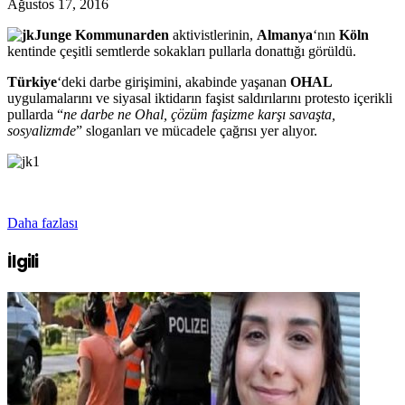
Ağustos 17, 2016
Junge Kommunarden
aktivistlerinin,
Almanya
‘nın
Köln
kentinde çeşitli semtlerde sokakları pullarla donattığı görüldü.
Türkiye
‘deki darbe girişimini, akabinde yaşanan
OHAL
uygulamalarını ve siyasal iktidarın faşist saldırılarını protesto içerikli
pullarda “
ne darbe ne Ohal, çözüm faşizme karşı savaşta,
sosyalizmde
” sloganları ve mücadele çağrısı yer alıyor.
Daha fazlası
İlgili