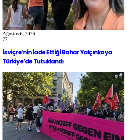
Ağustos 6, 2026
77
İsviçre’nin İade Ettiği Bahar Yalçınkaya
Türkiye’de Tutuklandı