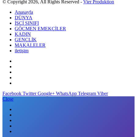
© Copyright 2026, All Rights Reserved -
Vier Produktion
Anasayfa
DÜNYA
İŞÇİ SINIFI
GÖÇMEN EMEKÇİLER
KADIN
GENÇLİK
MAKALELER
iletişim
Facebook
Twitter
Google+
WhatsApp
Telegram
Viber
Close