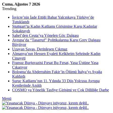
Cuma, Ağustos 7 2026
Trending
İsviçre’nin İade Ettiği Bahar Yalçınkaya Türkiye’de
Tutuklandı
Stuttgart’ta Kadın Katliamı Girişimine Karşı Kadınlar
Sokaktaydı
Sahel’den Ceuta’ya Yönelen Göç Dalgası
Avrupa’da “Tasarruf” Politikalarına Karşı Grev Dalgası
Büyüyor
Uzayan Savaş, Derinleşen Çıkmaz
Almanya’nın Hessen Eyaleti Kelkheim Şehrinde Kadın
Cinayeti
Fransız Burjuvazisi Fırsat Bu Fırsat, Yasa Üstüne Yasa
Çıkarıyor
Bologna’da Abderrahim Fakir’in Ölümü İtalya’yı Ayağa
Kaldırdı
Suruç Katliamı’nın 11. Yılında 33 Düş Yolcusu Avrupa
Kentlerinde Anıldı
COSMO ya Yönelik Tasfiye Girişimi ve Çok Dilliliğe Darbe
Menü