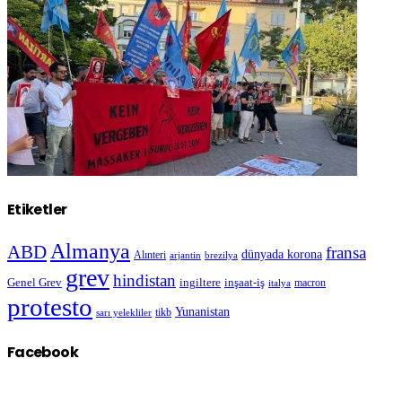
Etiketler
Almanya
ABD
fransa
dünyada korona
Alınteri
arjantin
brezilya
grev
hindistan
Genel Grev
inşaat-iş
ingiltere
macron
italya
protesto
Yunanistan
sarı yelekliler
tikb
Facebook