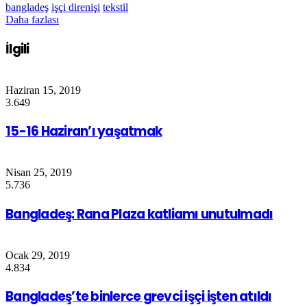
bangladeş
işçi direnişi
tekstil
Daha fazlası
İlgili
Haziran 15, 2019
3.649
15-16 Haziran’ı yaşatmak
Nisan 25, 2019
5.736
Bangladeş: Rana Plaza katliamı unutulmadı
Ocak 29, 2019
4.834
Bangladeş’te binlerce grevci işçi işten atıldı