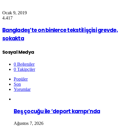
Ocak 9, 2019
4.417
Bangladeş’te on binlerce tekstil işçisi grevde,
sokakta
Sosyal Medya
0
Beğeniler
0
Takipçiler
Popüler
Son
Yorumlar
Beş çocuğu ile ‘deport kampı’nda
Ağustos 7, 2026