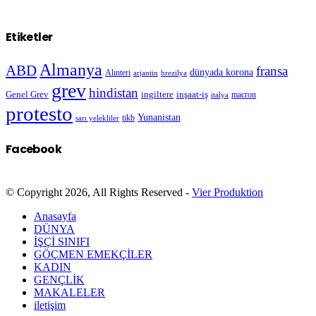
Etiketler
Almanya
ABD
fransa
dünyada korona
Alınteri
arjantin
brezilya
grev
hindistan
Genel Grev
inşaat-iş
ingiltere
macron
italya
protesto
Yunanistan
sarı yelekliler
tikb
Facebook
© Copyright 2026, All Rights Reserved -
Vier Produktion
Anasayfa
DÜNYA
İŞÇİ SINIFI
GÖÇMEN EMEKÇİLER
KADIN
GENÇLİK
MAKALELER
iletişim