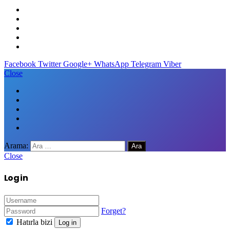
Facebook
Twitter
Google+
WhatsApp
Telegram
Viber
Close
Arama:
Close
Log in
Forget?
Hatırla bizi
Log in