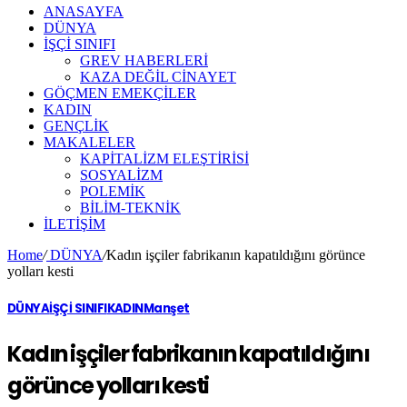
ANASAYFA
DÜNYA
İŞÇİ SINIFI
GREV HABERLERİ
KAZA DEĞİL CİNAYET
GÖÇMEN EMEKÇİLER
KADIN
GENÇLİK
MAKALELER
KAPİTALİZM ELEŞTİRİSİ
SOSYALİZM
POLEMİK
BİLİM-TEKNİK
ILETIŞIM
Home
/
DÜNYA
/
Kadın işçiler fabrikanın kapatıldığını görünce
yolları kesti
DÜNYA
İŞÇİ SINIFI
KADIN
Manşet
Kadın işçiler fabrikanın kapatıldığını
görünce yolları kesti