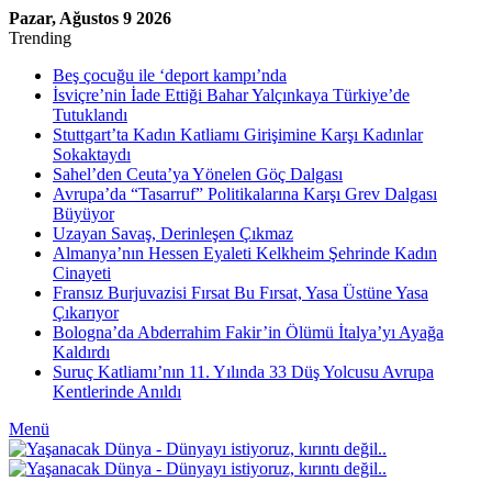
Pazar, Ağustos 9 2026
Trending
Beş çocuğu ile ‘deport kampı’nda
İsviçre’nin İade Ettiği Bahar Yalçınkaya Türkiye’de
Tutuklandı
Stuttgart’ta Kadın Katliamı Girişimine Karşı Kadınlar
Sokaktaydı
Sahel’den Ceuta’ya Yönelen Göç Dalgası
Avrupa’da “Tasarruf” Politikalarına Karşı Grev Dalgası
Büyüyor
Uzayan Savaş, Derinleşen Çıkmaz
Almanya’nın Hessen Eyaleti Kelkheim Şehrinde Kadın
Cinayeti
Fransız Burjuvazisi Fırsat Bu Fırsat, Yasa Üstüne Yasa
Çıkarıyor
Bologna’da Abderrahim Fakir’in Ölümü İtalya’yı Ayağa
Kaldırdı
Suruç Katliamı’nın 11. Yılında 33 Düş Yolcusu Avrupa
Kentlerinde Anıldı
Menü