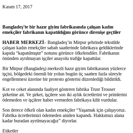
Kasım 17, 2017
Bangladeş’te bir hazır giyim fabrikasında çalışan kadın
emekçiler fabrikanın kapatıldığını görünce direnişe geçtiler
HABER MERKEZİ
– Bangladeş’in Mirpur şehrinde tekstilde
çalışan kadın emekçiler sabah saatlerinde fabrikaya geldiklerinde
kapıda “kapatılmıştır” notunu görünce öfkelendiler. Fabrikanın
önünden ayrılmayan işçiler anayolu trafiğe kapattılar.
Bir Mirpur (Bangladeş) merkezli hazır giyim fabrikasının yüzlerce
işçisi, bölgedeki önemli bir yolun bugün üç saatten fazla süreyle
engellenmesi üzerine bir protesto gösterisi düzenlediği bildirildi.
Kot ve ceket alanında faaliyet gösteren fabrika Trust Trouser
şirketine ait. Ve şirket, işçilere son iki aylık ücretlerini ve primlerini
ödemeden ve işçilere haber vermeden fabrikaya kilit vurdular.
Son derece öfkeli olan kadın emekçiler “Yaşamak için çalışıyoruz.
Fabrika ücretlerimizi ödemeden aniden kapandı. Hakkımızı alana
kadar buradan ayrılmayacağız” diyorlar.
Etiketler