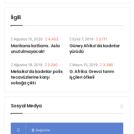
Geçtiğimiz cumartesi (20 mayıs) günü ise kadınlar
tepkilerini sokakta dile getirdiler. Pretoria kentinde
İlgili
yaklaşık 2 bin kişi protesto yürüyüşü gerçekleştirdi.
Etiketler
güney afrika
kadın yürüyüşü
Ağustos 15, 2020
4.453
Eylül 7, 2019
3.111
Marikana katliamı.. Asla
Güney Afrika’da kadınlar
unutulmayacak!
yürüdü
Ağustos 18, 2019
3.240
Mayıs 15, 2019
3.380
Meksika’da kadınlar polis
G. Afrika: Grevci tarım
tecavüzlerine karşı
işçileri öfkeli
sokağa çıktı
Sosyal Medya
0
Beğeniler