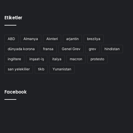
Etiketler
ABD
Almanya
Alınteri
arjantin
brezilya
dünyada korona
fransa
Genel Grev
grev
hindistan
ingiltere
inşaat-iş
italya
macron
protesto
sarı yelekliler
tikb
Yunanistan
Facebook