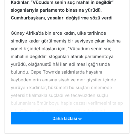
Kadınlar, “Vücudum senin suç mahallin değildir”
sloganlarıyla parlamento binasına yürüdü.
Cumhurbaşkanı, yasaları değiştirme sözü verdi
Güney Afrika’da binlerce kadın, ülke tarihinde
şimdiye kadar görülmemiş bir seviyeye çıkan kadına
yönelik şiddet olayları için, “Vücudum senin suç
mahallin değildir” sloganları atarak parlamentoya
yürüdü, olağanüstü hâl ilan edilmesi çağrısında
bulundu. Cape Town’da saldırılarda hayatını
kaybedenlerin anısına siyah ve mor giysiler içinde
yürüyen kadınlar, hükümeti bu suçları önlemede
yetersiz kalmakla suçladı ve tecavüzden suçlu
bulunanlara ömür boyu hapis cezası verilmesini talep
etti. Göstericiler, gerekli yasal düzenlemeleri
yapmaması durumunda hükümete karşı Anayasa
Daha fazlası
Mahkemesi’nde dava açacaklarını söyledi.