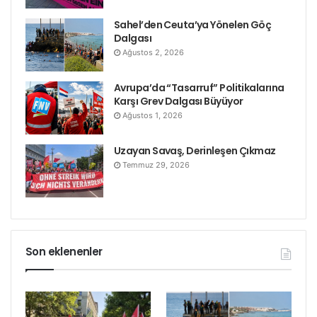
Sahel’den Ceuta’ya Yönelen Göç
Etiketler
güney afrika
kadın yürüyüşü
Dalgası
Ağustos 2, 2026
Avrupa’da “Tasarruf” Politikalarına
Karşı Grev Dalgası Büyüyor
Ağustos 1, 2026
Uzayan Savaş, Derinleşen Çıkmaz
Temmuz 29, 2026
Son eklenenler