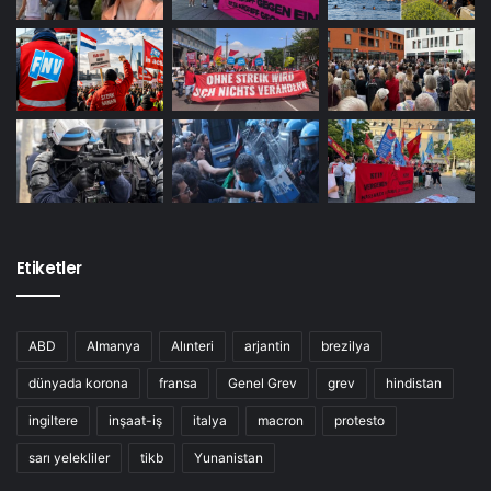
Etiketler
ABD
Almanya
Alınteri
arjantin
brezilya
dünyada korona
fransa
Genel Grev
grev
hindistan
ingiltere
inşaat-iş
italya
macron
protesto
sarı yelekliler
tikb
Yunanistan