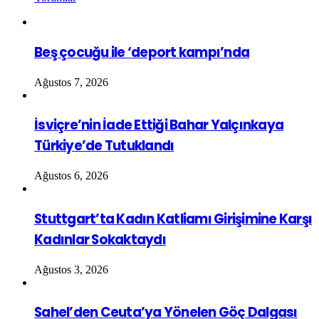
Beş çocuğu ile ‘deport kampı’nda
Ağustos 7, 2026
İsviçre’nin İade Ettiği Bahar Yalçınkaya
Türkiye’de Tutuklandı
Ağustos 6, 2026
Stuttgart’ta Kadın Katliamı Girişimine Karşı
Kadınlar Sokaktaydı
Ağustos 3, 2026
Sahel’den Ceuta’ya Yönelen Göç Dalgası