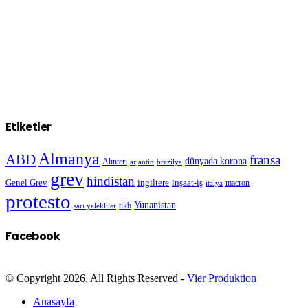
Etiketler
Almanya
ABD
fransa
dünyada korona
Alınteri
arjantin
brezilya
grev
hindistan
Genel Grev
inşaat-iş
ingiltere
macron
italya
protesto
Yunanistan
sarı yelekliler
tikb
Facebook
© Copyright 2026, All Rights Reserved -
Vier Produktion
Anasayfa