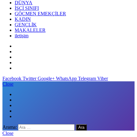
DÜNYA
İŞÇİ SINIFI
GÖÇMEN EMEKÇİLER
KADIN
GENÇLİK
MAKALELER
iletişim
Facebook
Twitter
Google+
WhatsApp
Telegram
Viber
Close
Arama:
Close