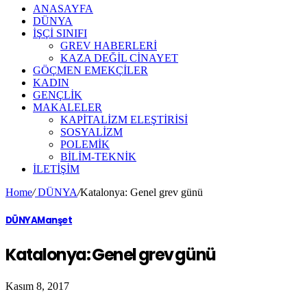
ANASAYFA
DÜNYA
İŞÇİ SINIFI
GREV HABERLERİ
KAZA DEĞİL CİNAYET
GÖÇMEN EMEKÇİLER
KADIN
GENÇLİK
MAKALELER
KAPİTALİZM ELEŞTİRİSİ
SOSYALİZM
POLEMİK
BİLİM-TEKNİK
ILETIŞIM
Home
/
DÜNYA
/
Katalonya: Genel grev günü
DÜNYA
Manşet
Katalonya: Genel grev günü
Kasım 8, 2017