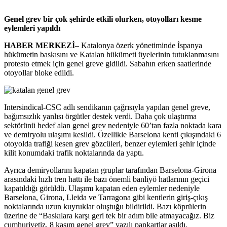
Genel grev bir çok şehirde etkili olurken, otoyolları kesme
eylemleri yapıldı
HABER MERKEZİ
– Katalonya özerk yönetiminde İspanya
hükümetin baskısını ve Katalan hükümeti üyelerinin tutuklanmasını
protesto etmek için genel greve gidildi. Sabahın erken saatlerinde
otoyollar bloke edildi.
Intersindical-CSC adlı sendikanın çağrısıyla yapılan genel greve,
bağımsızlık yanlısı örgütler destek verdi. Daha çok ulaştırma
sektörünü hedef alan genel grev nedeniyle 60’tan fazla noktada kara
ve demiryolu ulaşımı kesildi. Özellikle Barselona kenti çıkışındaki 6
otoyolda trafiği kesen grev gözcüleri, benzer eylemleri şehir içinde
kilit konumdaki trafik noktalarında da yaptı.
Ayrıca demiryollarını kapatan gruplar tarafından Barselona-Girona
arasındaki hızlı tren hattı ile bazı önemli banliyö hatlarının geçici
kapatıldığı görüldü. Ulaşımı kapatan eden eylemler nedeniyle
Barselona, Girona, Lleida ve Tarragona gibi kentlerin giriş-çıkış
noktalarında uzun kuyruklar oluştuğu bildirildi. Bazı köprülerin
üzerine de “Baskılara karşı geri tek bir adım bile atmayacağız. Biz
cumhuriyetiz. 8 kasım genel grev” yazılı pankartlar asıldı.