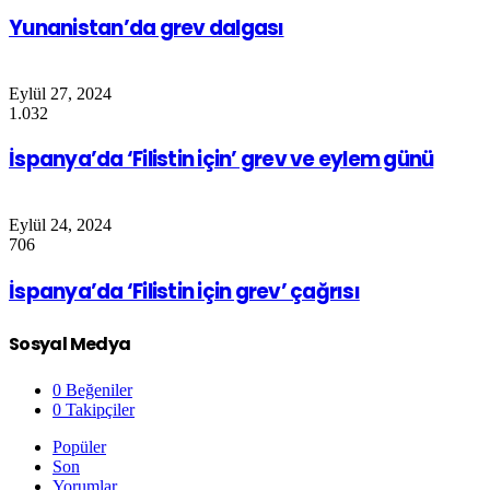
Yunanistan’da grev dalgası
Eylül 27, 2024
1.032
İspanya’da ‘Filistin için’ grev ve eylem günü
Eylül 24, 2024
706
İspanya’da ‘Filistin için grev’ çağrısı
Sosyal Medya
0
Beğeniler
0
Takipçiler
Popüler
Son
Yorumlar