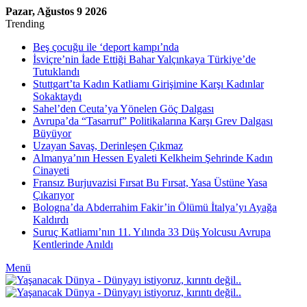
Pazar, Ağustos 9 2026
Trending
Beş çocuğu ile ‘deport kampı’nda
İsviçre’nin İade Ettiği Bahar Yalçınkaya Türkiye’de
Tutuklandı
Stuttgart’ta Kadın Katliamı Girişimine Karşı Kadınlar
Sokaktaydı
Sahel’den Ceuta’ya Yönelen Göç Dalgası
Avrupa’da “Tasarruf” Politikalarına Karşı Grev Dalgası
Büyüyor
Uzayan Savaş, Derinleşen Çıkmaz
Almanya’nın Hessen Eyaleti Kelkheim Şehrinde Kadın
Cinayeti
Fransız Burjuvazisi Fırsat Bu Fırsat, Yasa Üstüne Yasa
Çıkarıyor
Bologna’da Abderrahim Fakir’in Ölümü İtalya’yı Ayağa
Kaldırdı
Suruç Katliamı’nın 11. Yılında 33 Düş Yolcusu Avrupa
Kentlerinde Anıldı
Menü