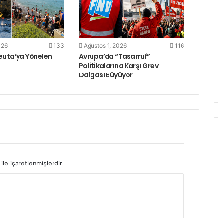
026
133
Ağustos 1, 2026
116
euta’ya Yönelen
Avrupa’da “Tasarruf”
ı
Politikalarına Karşı Grev
Dalgası Büyüyor
ile işaretlenmişlerdir