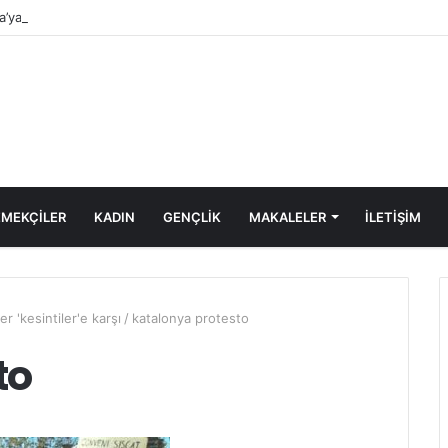
a’ya Yönelen Göç Dalgası
MEKÇİLER
KADIN
GENÇLİK
MAKALELER
ILETIŞIM
er 'kesintiler'e karşı
/
katalonya protesto
to