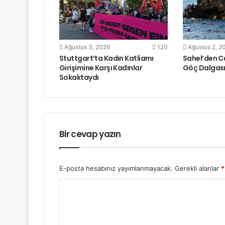
Ağustos 3, 2026
120
Ağustos 2, 2
Stuttgart’ta Kadın Katliamı
Sahel’den C
Girişimine Karşı Kadınlar
Göç Dalgas
Sokaktaydı
Bir cevap yazın
E-posta hesabınız yayımlanmayacak.
Gerekli alanlar
*