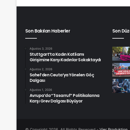
Son Bakılan Haberler
Son Düz
Ağustos 3, 2026
Stuttgart’ta Kadın Katliamı
Girişimine Karşı Kadınlar Sokaktaydı
Ağustos 2, 2026
Sahel’den Ceuta’ya Yönelen Göç
Dalgası
Ağustos 1, 2026
Avrupa’da “Tasarruf” Politikalarına
Karşı Grev Dalgası Büyüyor
© Copyright 2026, All Rights Reserved -
Vier Produktion