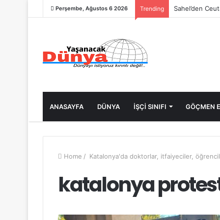
Sahel’den Ceut
Perşembe, Ağustos 6 2026
Trending
ANASAYFA
DÜNYA
İŞÇİ SINIFI
GÖÇMEN E
Home
/
Katalonya'da doktorlar, itfaiyeciler, öğrencil
katalonya protes