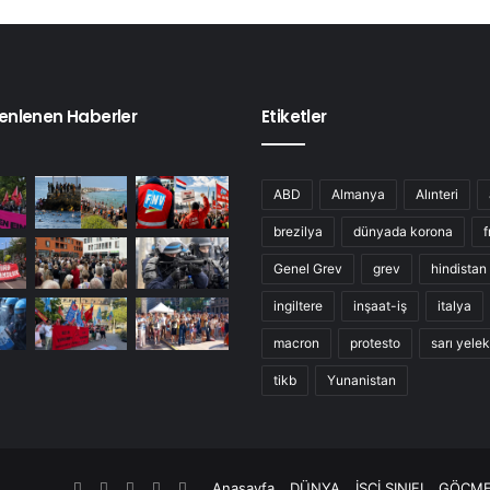
enlenen Haberler
Etiketler
ABD
Almanya
Alınteri
brezilya
dünyada korona
f
Genel Grev
grev
hindistan
ingiltere
inşaat-iş
italya
macron
protesto
sarı yelek
tikb
Yunanistan
Anasayfa
DÜNYA
İŞÇİ SINIFI
GÖÇME