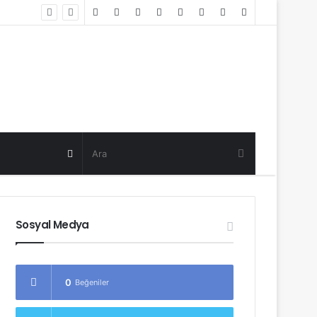
Random
Log
Sidebar
Post
in
Random
Post
Sosyal Medya
0
Beğeniler