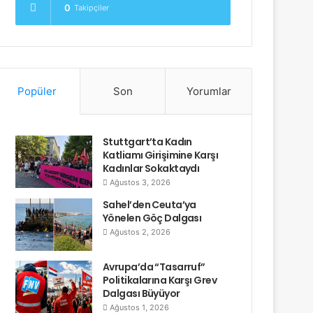
0
Takipçiler
Popüler
Son
Yorumlar
Stuttgart’ta Kadın
Katliamı Girişimine Karşı
Kadınlar Sokaktaydı
Ağustos 3, 2026
Sahel’den Ceuta’ya
Yönelen Göç Dalgası
Ağustos 2, 2026
Avrupa’da “Tasarruf”
Politikalarına Karşı Grev
Dalgası Büyüyor
Ağustos 1, 2026