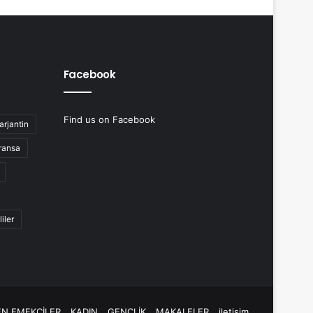
Facebook
Find us on Facebook
arjantin
ransa
liler
N EMEKÇİLER
KADIN
GENÇLİK
MAKALELER
iletişim