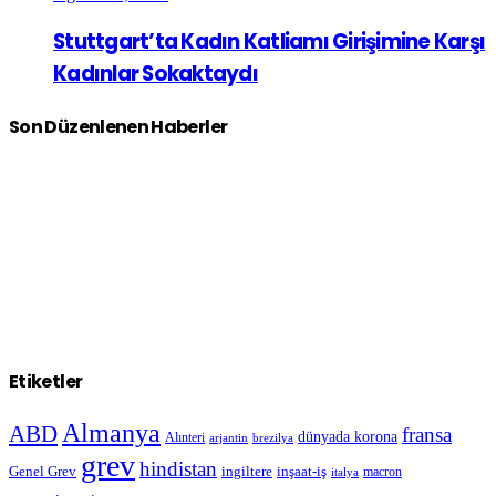
Stuttgart’ta Kadın Katliamı Girişimine Karşı
Kadınlar Sokaktaydı
Son Düzenlenen Haberler
Etiketler
Almanya
ABD
fransa
dünyada korona
Alınteri
arjantin
brezilya
grev
hindistan
Genel Grev
inşaat-iş
ingiltere
macron
italya