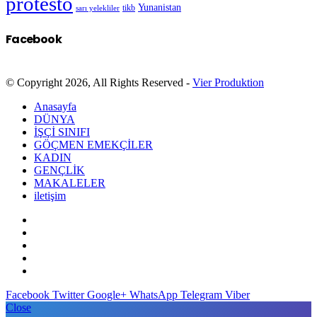
protesto
Yunanistan
sarı yelekliler
tikb
Facebook
© Copyright 2026, All Rights Reserved -
Vier Produktion
Anasayfa
DÜNYA
İŞÇİ SINIFI
GÖÇMEN EMEKÇİLER
KADIN
GENÇLİK
MAKALELER
iletişim
Facebook
Twitter
Google+
WhatsApp
Telegram
Viber
Close