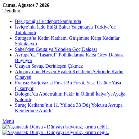
Cuma, Ağustos 7 2026
Trending
Beş çocuğu ile ‘deport kampı’nda
İsviçre’nin İade Ettiği Bahar Yalçınkaya Türkiye’de
Tutuklandı
Stuttgart’ta Kadın Katliamı Girişimine Karşı Kadınlar
Sokaktaydı
Sahel’den Ceuta’ya Yönelen Göç Dalgası
Avrupa’da “Tasarruf” Politikalarına Karşı Grev Dalgası
Büyüyor
Uzayan Savaş, Derinleşen Çıkmaz
Almanya’nın Hessen Eyaleti Kelkheim Şehrinde Kadın
Cinayeti
Fransız Burjuvazisi Fırsat Bu Fırsat, Yasa Üstüne Yasa
Çıkarıyor
Bologna’da Abderrahim Fakir’in Ölümü İtalya’yı Ayağa
Kaldırdı
Suruç Katliamı’nın 11. Yılında 33 Düş Yolcusu Avrupa
Kentlerinde Anıldı
Menü