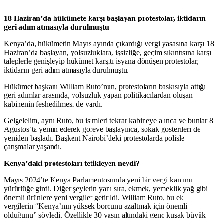
18 Haziran’da hükümete karşı başlayan protestolar, iktidarın
geri adım atmasıyla durulmuştu
Kenya’da, hükümetin Mayıs ayında çıkardığı vergi yasasına karşı 18
Haziran’da başlayan, yolsuzluklara, işsizliğe, geçim sıkıntısına karşı
taleplerle genişleyip hükümet karşıtı isyana dönüşen protestolar,
iktidarın geri adım atmasıyla durulmuştu.
Hükümet başkanı William Ruto’nun, protestoların baskısıyla attığı
geri adımlar arasında, yolsuzluk yapan politikacılardan oluşan
kabinenin feshedilmesi de vardı.
Gelgelelim, aynı Ruto, bu isimleri tekrar kabineye alınca ve bunlar 8
Ağustos’ta yemin ederek göreve başlayınca, sokak gösterileri de
yeniden başladı. Başkent Nairobi’deki protestolarda polisle
çatışmalar yaşandı.
Kenya’daki protestoları tetikleyen neydi?
Mayıs 2024’te Kenya Parlamentosunda yeni bir vergi kanunu
yürürlüğe girdi. Diğer şeylerin yanı sıra, ekmek, yemeklik yağ gibi
önemli ürünlere yeni vergiler getirildi. William Ruto, bu ek
vergilerin “Kenya’nın yüksek borcunu azaltmak için önemli
olduğunu” söyledi. Özellikle 30 yaşın altındaki genç kuşak büyük