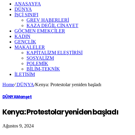
ANASAYFA
DÜNYA
İŞÇİ SINIFI
GREV HABERLERİ
KAZA DEĞİL CİNAYET
GÖÇMEN EMEKÇİLER
KADIN
GENÇLİK
MAKALELER
KAPİTALİZM ELEŞTİRİSİ
SOSYALİZM
POLEMİK
BİLİM-TEKNİK
ILETIŞIM
Home
/
DÜNYA
/
Kenya: Protestolar yeniden başladı
DÜNYA
Manşet
Kenya: Protestolar yeniden başladı
Ağustos 9, 2024