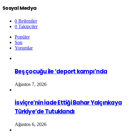
Sosyal Medya
0
Beğeniler
0
Takipçiler
Popüler
Son
Yorumlar
Beş çocuğu ile ‘deport kampı’nda
Ağustos 7, 2026
İsviçre’nin İade Ettiği Bahar Yalçınkaya
Türkiye’de Tutuklandı
Ağustos 6, 2026