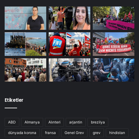
Etiketler
ABD
Almanya
Alınteri
arjantin
brezilya
dünyada korona
fransa
Genel Grev
grev
hindistan