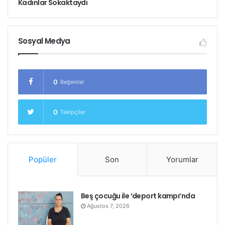
öneriler ışığında kampanyanın yol haritası ve
Kadınlar Sokaktaydı
örgütlenmesi karar altına alındı.
Sosyal Medya
0
Beğeniler
0
Takipçiler
Popüler
Son
Yorumlar
Beş çocuğu ile ‘deport kampı’nda
Ağustos 7, 2026