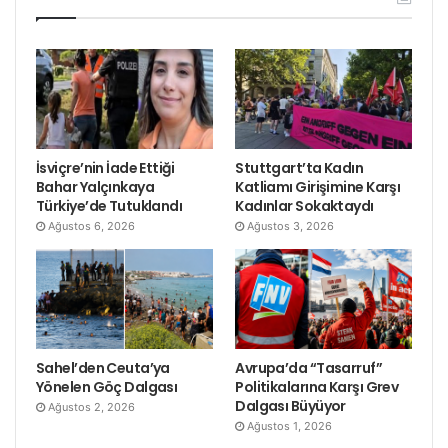
İsviçre’nin İade Ettiği
Stuttgart’ta Kadın
Bahar Yalçınkaya
Katliamı Girişimine Karşı
Türkiye’de Tutuklandı
Kadınlar Sokaktaydı
Ağustos 6, 2026
Ağustos 3, 2026
Sahel’den Ceuta’ya
Avrupa’da “Tasarruf”
Yönelen Göç Dalgası
Politikalarına Karşı Grev
Dalgası Büyüyor
Ağustos 2, 2026
Ağustos 1, 2026