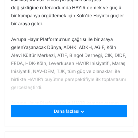
değişikliğine referandumda HAYIR demek ve güçlü
bir kampanya örgütlemek için Köln’de Hayır’cı güçler
bir araya geldi.
Avrupa Hayır Platformu’nun çağrısı ile bir araya
gelenYaşanacak Dünya, ADHK, ADKH, AGİF, Köln
Alevi Kültür Merkezi, ATİF, Bingöl Derneği, CİK, DİDF,
FEDA, HDK-Köln, Leverkusen HAYIR İnisiyatifi, Maraş
İnisiyatifi, NAV-DEM, TJK, tüm güç ve olanakları ile
birlikte HAYIR’ı büyütme perspektifiyle ilk toplantısını
gerçekleştirdi.
Avrupa Hayır Platformu’nun HAYIR kampanyasının
programını ve genelgesini tartışan platform,
Daha fazlası
yürütülecek çalışmaya ilişkin öneri ve düşüncelerini
paylaştılar.