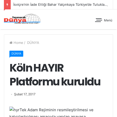
İsviçre’nin İade Ettiği Bahar Yalçınkaya Türkiye’de Tutuklandı
Menü
Home
/
DÜNYA
DÜNYA
Köln HAYIR
Platformu kuruldu
Şubat 17, 2017
Tek Adam Rejiminin resmileştirilmesi ve
kalıcılaştırılması amacıyla yapılan anayasa