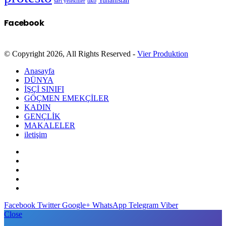
Yunanistan
sarı yelekliler
tikb
Facebook
© Copyright 2026, All Rights Reserved -
Vier Produktion
Anasayfa
DÜNYA
İŞÇİ SINIFI
GÖÇMEN EMEKÇİLER
KADIN
GENÇLİK
MAKALELER
iletişim
Facebook
Twitter
Google+
WhatsApp
Telegram
Viber
Close