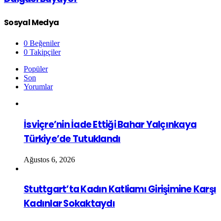
Sosyal Medya
0
Beğeniler
0
Takipçiler
Popüler
Son
Yorumlar
İsviçre’nin İade Ettiği Bahar Yalçınkaya
Türkiye’de Tutuklandı
Ağustos 6, 2026
Stuttgart’ta Kadın Katliamı Girişimine Karşı
Kadınlar Sokaktaydı