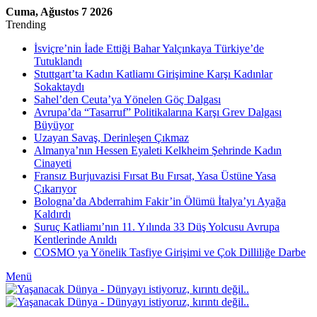
Cuma, Ağustos 7 2026
Trending
İsviçre’nin İade Ettiği Bahar Yalçınkaya Türkiye’de
Tutuklandı
Stuttgart’ta Kadın Katliamı Girişimine Karşı Kadınlar
Sokaktaydı
Sahel’den Ceuta’ya Yönelen Göç Dalgası
Avrupa’da “Tasarruf” Politikalarına Karşı Grev Dalgası
Büyüyor
Uzayan Savaş, Derinleşen Çıkmaz
Almanya’nın Hessen Eyaleti Kelkheim Şehrinde Kadın
Cinayeti
Fransız Burjuvazisi Fırsat Bu Fırsat, Yasa Üstüne Yasa
Çıkarıyor
Bologna’da Abderrahim Fakir’in Ölümü İtalya’yı Ayağa
Kaldırdı
Suruç Katliamı’nın 11. Yılında 33 Düş Yolcusu Avrupa
Kentlerinde Anıldı
COSMO ya Yönelik Tasfiye Girişimi ve Çok Dilliliğe Darbe
Menü