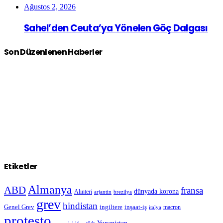
Ağustos 2, 2026
Sahel’den Ceuta’ya Yönelen Göç Dalgası
Son Düzenlenen Haberler
Etiketler
Almanya
ABD
fransa
dünyada korona
Alınteri
arjantin
brezilya
grev
hindistan
Genel Grev
inşaat-iş
ingiltere
macron
italya
protesto