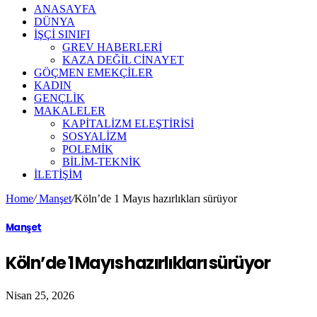
ANASAYFA
DÜNYA
İŞÇİ SINIFI
GREV HABERLERİ
KAZA DEĞİL CİNAYET
GÖÇMEN EMEKÇİLER
KADIN
GENÇLİK
MAKALELER
KAPİTALİZM ELEŞTİRİSİ
SOSYALİZM
POLEMİK
BİLİM-TEKNİK
ILETIŞIM
Home
/
Manşet
/
Köln’de 1 Mayıs hazırlıkları sürüyor
Manşet
Köln’de 1 Mayıs hazırlıkları sürüyor
Nisan 25, 2026