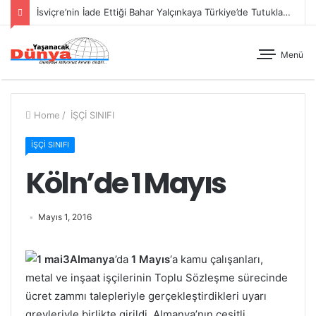
İsviçre’nin İade Ettiği Bahar Yalçınkaya Türkiye’de Tutuklandı
Menü
Home
/
İŞÇİ SINIFI
İŞÇİ SINIFI
Köln’de 1 Mayıs
Mayıs 1, 2016
Almanya
’da
1 Mayıs
‘a kamu çalışanları,
metal ve inşaat işçilerinin Toplu Sözleşme sürecinde
ücret zammı talepleriyle gerçekleştirdikleri uyarı
grevleriyle birlikte girildi. Almanya’nın çeşitli