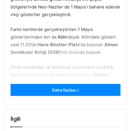
bölgelerinde Neo-Naziler de 1 Mayıs’ı bahane ederek
ırkçı gösteriler gerçekleştirdi.
Farklı kentlerde gerçekleştirilen 1 Mayıs
gösterilerinden biri de
Köln
‘deydi. Köln’deki gösteri
saat 11.30’da
Hans-Böckler-Platz
‘da bulunan
Alman
Sendikalar Birliği (DGB)
‘nin önünde başladı.
Önde sendikalar ve Almanyalı kurumların yeraldığı
yürüyüş kortejinin arkasında içerisinde
Türkiye
Devrimci Hareketi
, Kürt Özgürlük Hareketi,
Halkların
Birleşik Devrim Hareketi
ve Alman devrimci
Daha fazlası
gruplarının yeraldığı Devrimci 1 Mayıs korteji yeraldı.
Devrimci 1 Mayıs kortejinin önünde yeralan ses
cihazından
Almanca
, Türkçe,
Kürtçe
konuşmalar
İlgili
yapıldı. Günün anlamına ve mücadeleye dair çeşitli
sloganlar atıldı.