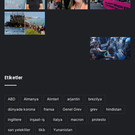
Etiketler
ABD
Almanya
Alınteri
arjantin
brezilya
dünyada korona
fransa
Genel Grev
grev
hindistan
ingiltere
inşaat-iş
italya
macron
protesto
sarı yelekliler
tikb
Yunanistan