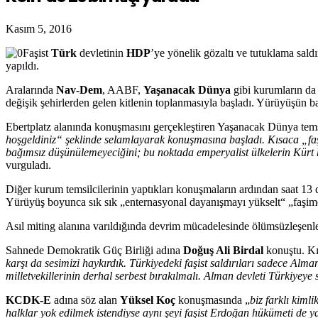
Kasım 5, 2016
Faşist
Türk
devletinin
HDP
’ye yönelik gözaltı ve tutuklama saldı
yapıldı.
Aralarında
Nav-Dem
, AABF,
Yaşanacak Dünya
gibi kurumların d
değişik şehirlerden gelen kitlenin toplanmasıyla başladı. Yürüyüşün b
Ebertplatz alanında konuşmasını gerçekleştiren Yaşanacak Dünya temsil
hoşgeldiniz“ şeklinde selamlayarak konuşmasına başladı. Kısaca „faşis
bağımsız düşünülemeyeciğini; bu noktada emperyalist ülkelerin Kürt hal
vurguladı.
Diğer kurum temsilcilerinin yaptıkları konuşmaların ardından saat 13 
Yürüyüş boyunca sık sık „enternasyonal dayanışmayı yükselt“ „faşim
Asıl miting alanına varıldığında devrim mücadelesinde ölümsüzleşenl
Sahnede Demokratik Güç Birliği adına
Doğuş Ali Birdal
konuştu. Kı
karşı da sesimizi haykırdık. Türkiyedeki faşist saldırıları sadece Al
milletvekillerinin derhal serbest bırakılmalı. Alman devleti Türkiyeye
KCDK-E
adına söz alan
Yüksel Koç
konuşmasında „
biz farklı kiml
halklar yok edilmek istendiyse aynı şeyi faşist Erdoğan hükümeti de ya