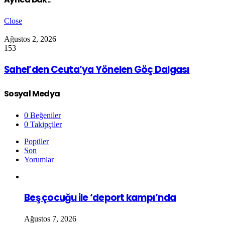
Close
Ağustos 2, 2026
153
Sahel’den Ceuta’ya Yönelen Göç Dalgası
Sosyal Medya
0
Beğeniler
0
Takipçiler
Popüler
Son
Yorumlar
Beş çocuğu ile ‘deport kampı’nda
Ağustos 7, 2026