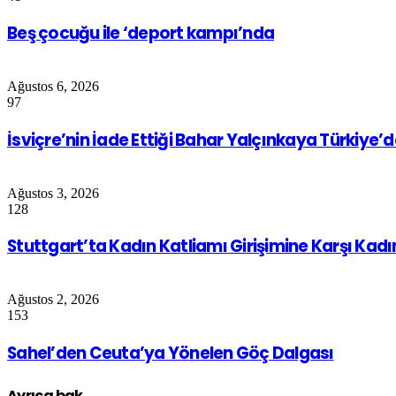
Beş çocuğu ile ‘deport kampı’nda
Ağustos 6, 2026
97
İsviçre’nin İade Ettiği Bahar Yalçınkaya Türkiye’
Ağustos 3, 2026
128
Stuttgart’ta Kadın Katliamı Girişimine Karşı Kad
Ağustos 2, 2026
153
Sahel’den Ceuta’ya Yönelen Göç Dalgası
Ayrıca bak..