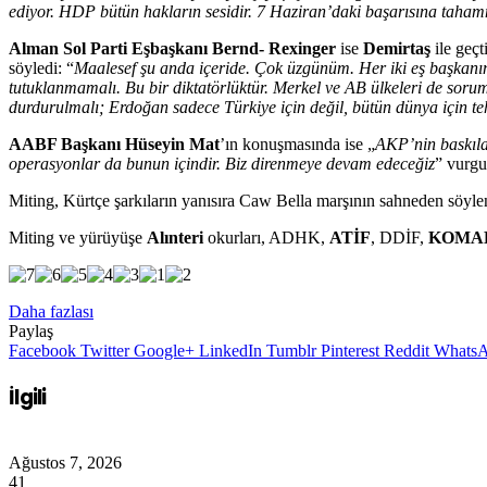
ediyor. HDP bütün hakların sesidir. 7 Haziran’daki başarısına taham
Alman Sol Parti Eşbaşkanı Bernd- Rexinger
ise
Demirtaş
ile geçt
söyledi: “
Maalesef şu anda içeride. Çok üzgünüm. Her iki eş başkanın
tutuklanmamalı. Bu bir diktatörlüktür. Merkel ve AB ülkeleri de sorum
durdurulmalı; Erdoğan sadece Türkiye için değil, bütün dünya için te
AABF Başkanı Hüseyin Mat
’ın konuşmasında ise „
AKP’nin baskılar
operasyonlar da bunun içindir. Biz direnmeye devam edeceğiz
” vurgul
Miting, Kürtçe şarkıların yanısıra Caw Bella marşının sahneden söyl
Miting ve yürüyüşe
Alınteri
okurları, ADHK,
ATİF
, DDİF,
KOMA
Daha fazlası
Paylaş
Facebook
Twitter
Google+
LinkedIn
Tumblr
Pinterest
Reddit
Whats
İlgili
Ağustos 7, 2026
41