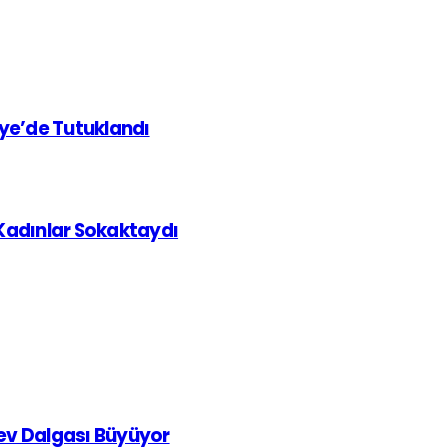
iye’de Tutuklandı
 Kadınlar Sokaktaydı
rev Dalgası Büyüyor