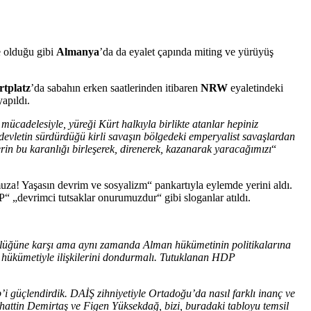
e olduğu gibi
Almanya
’da da eyalet çapında miting ve yürüyüş
tplatz
’da sabahın erken saatlerinden itibaren
NRW
eyaletindeki
apıldı.
ücadelesiyle, yüreği Kürt halkıyla birlikte atanlar hepiniz
 devletin sürdürdüğü kirli savaşın bölgedeki emperyalist savaşlardan
erin bu karanlığı birleşerek, direnerek, kazanarak yaracağımızı
“
a! Yaşasın devrim ve sosyalizm“ pankartıyla eylemde yerini aldı.
„devrimci tutsaklar onurumuzdur“ gibi sloganlar atıldı.
örlüğüne karşı ama aynı zamanda Alman hükümetinin politikalarına
rk hükümetiyle ilişkilerini dondurmalı. Tutuklanan HDP
p’i güçlendirdik. DAİŞ zihniyetiyle Ortadoğu’da nasıl farklı inanç ve
lahattin Demirtaş ve Figen Yüksekdağ, bizi, buradaki tabloyu temsil