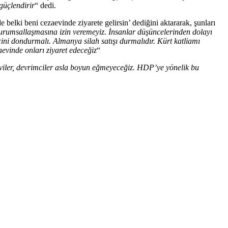
güçlendirir
“ dedi.
belki beni cezaevinde ziyarete gelirsin’ dediğini aktararak, şunları
kurumsallaşmasına izin veremeyiz. İnsanlar düşüncelerinden dolayı
cini dondurmalı. Almanya silah satışı durmalıdır. Kürt katliamı
evinde onları ziyaret edeceğiz
“
leviler, devrimciler asla boyun eğmeyeceğiz. HDP’ye yönelik bu