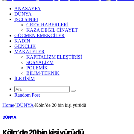
ANASAYFA
DÜNYA
İŞÇİ SINIFI
GREV HABERLERİ
KAZA DEĞİL CİNAYET
GÖÇMEN EMEKÇİLER
KADIN
GENÇLİK
MAKALELER
KAPİTALİZM ELEŞTİRİSİ
SOSYALİZM
POLEMİK
BİLİM-TEKNİK
ILETIŞIM
Random Post
Home
/
DÜNYA
/
Köln’de 20 bin kişi yürüdü
DÜNYA
Köln’de 20 bin kişi yürüdü