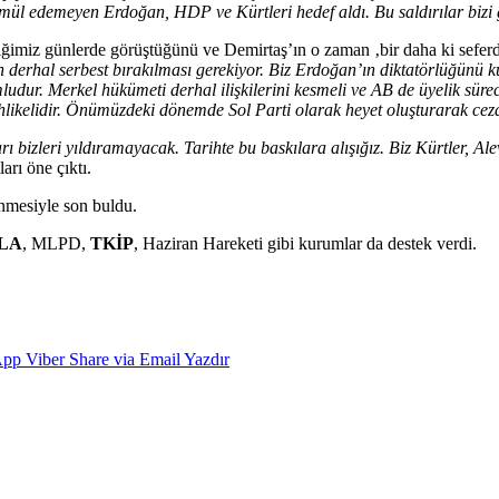
mül edemeyen Erdoğan, HDP ve Kürtleri hedef aldı. Bu saldırılar bizi 
iğimiz günlerde görüştüğünü ve Demirtaş’ın o zaman ‚bir daha ki seferde 
 derhal serbest bırakılması gerekiyor. Biz Erdoğan’ın diktatörlüğünü 
ludur. Merkel hükümeti derhal ilişkilerini kesmeli ve AB de üyelik süre
hlikelidir. Önümüzdeki dönemde Sol Parti olarak heyet oluşturarak ceza
ı bizleri yıldıramayacak. Tarihte bu baskılara alışığız. Biz Kürtler, A
arı öne çıktı.
enmesiyle son buldu.
LA
, MLPD,
TKİP
, Haziran Hareketi gibi kurumlar da destek verdi.
App
Viber
Share via Email
Yazdır