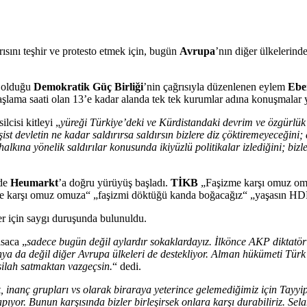
rısını teşhir ve protesto etmek için, bugün
Avrupa
’nın diğer ülkelerind
a olduğu
Demokratik Güç Birliği
’nin çağrısıyla düzenlenen eylem
Eber
aşlama saati olan 13’e kadar alanda tek tek kurumlar adına konuşmalar y
cisi kitleyi „
yüreği Türkiye’deki ve Kürdistandaki devrim ve özgürlük m
t devletin ne kadar saldırırsa saldırsın bizlere diz çöktiremeyeceğini;
kına yönelik saldırılar konusunda ikiyüzlü politikalar izlediğini; bizl
de
Heumarkt
’a doğru yürüyüş başladı.
TİKB
„Faşizme karşı omuz omuz
e karşı omuz omuza“ „faşizmi döktüğü kanda boğacağız“ „yaşasın HDP“ 
er için saygı duruşunda bulunuldu.
saca „
sadece bugün değil aylardır sokaklardayız. İlkönce AKP diktat
manya da değil diğer Avrupa ülkeleri de destekliyor. Alman hükümeti Tü
 silah satmaktan vazgeçsin.
“ dedi.
ik, inanç grupları vs olarak biraraya yeterince gelemediğimiz için Tayyi
pıyor. Bunun karşısında bizler birleşirsek onlara karşı durabiliriz. Se