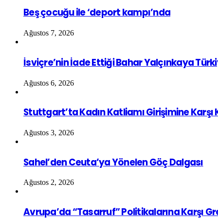
Beş çocuğu ile ‘deport kampı’nda
Ağustos 7, 2026
İsviçre’nin İade Ettiği Bahar Yalçınkaya Türk
Ağustos 6, 2026
Stuttgart’ta Kadın Katliamı Girişimine Karşı
Ağustos 3, 2026
Sahel’den Ceuta’ya Yönelen Göç Dalgası
Ağustos 2, 2026
Avrupa’da “Tasarruf” Politikalarına Karşı G