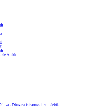
dı
or
ti
r
dı
inde Anıldı