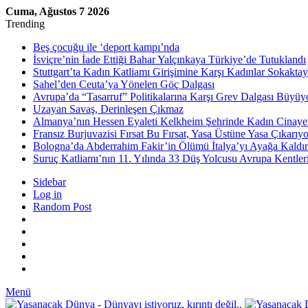
Cuma, Ağustos 7 2026
Trending
Beş çocuğu ile ‘deport kampı’nda
İsviçre’nin İade Ettiği Bahar Yalçınkaya Türkiye’de Tutuklandı
Stuttgart’ta Kadın Katliamı Girişimine Karşı Kadınlar Sokaktay
Sahel’den Ceuta’ya Yönelen Göç Dalgası
Avrupa’da “Tasarruf” Politikalarına Karşı Grev Dalgası Büyüy
Uzayan Savaş, Derinleşen Çıkmaz
Almanya’nın Hessen Eyaleti Kelkheim Şehrinde Kadın Cinaye
Fransız Burjuvazisi Fırsat Bu Fırsat, Yasa Üstüne Yasa Çıkarıyo
Bologna’da Abderrahim Fakir’in Ölümü İtalya’yı Ayağa Kaldır
Suruç Katliamı’nın 11. Yılında 33 Düş Yolcusu Avrupa Kentler
Sidebar
Log in
Random Post
Menü