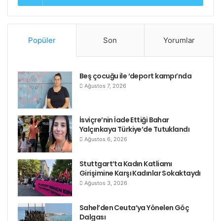
Platformu oluşturan kurumlar konuşmalarında kadın
enternasyonal mücadelesine vurguyu öne çıkardı.
Popüler
Son
Yorumlar
Yaşanacak Dünya/Devrimci Proletarya adına yapılan
Almanca konuşmada da “Dünya çapında kadına
Beş çocuğu ile ‘deport kampı’nda
yönelik bütünsel saldırının dorukta olduğu kadar, dün
Ağustos 7, 2026
Kobanê bu gün Efrin başta olmak üzere kadın
mücadelesinin de doruklaştığı” söylendi.
İsviçre’nin İade Ettiği Bahar
Yalçınkaya Türkiye’de Tutuklandı
Ağustos 6, 2026
Stuttgart’ta Kadın Katliamı
Girişimine Karşı Kadınlar Sokaktaydı
Ağustos 3, 2026
Sahel’den Ceuta’ya Yönelen Göç
Dalgası