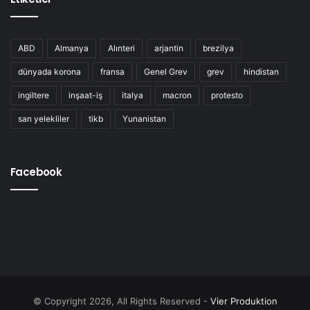
ABD
Almanya
Alınteri
arjantin
brezilya
dünyada korona
fransa
Genel Grev
grev
hindistan
ingiltere
inşaat-iş
italya
macron
protesto
sarı yelekliler
tikb
Yunanistan
Facebook
© Copyright 2026, All Rights Reserved -
Vier Produktion