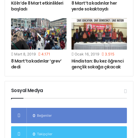
Köln’de 8 Mart etkinlikleri
8 Mart’ta kadınlar her
başladı
yerde sokaktaydı
Yapılan konuşmalara ve sloganlara enternasyonal
kadın mücadelesi, Efrin işgali ve işgalde Türk faşist
devletine destek veren Almanya başta olmak üzere
emperyalist ülkelerin rolü vurgusu öne çıktı.
Mart 8, 2019
4.171
Ocak 16, 2019
3.515
8 Mart’ta kadınlar ‘grev’
Hindistan: Bu kez öğrenci
dedi
gençlik sokağa çıkacak
Sosyal Medya
0
Beğeniler
0
Takipçiler