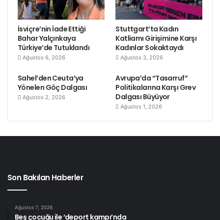
İsviçre’nin İade Ettiği
Stuttgart’ta Kadın
Bahar Yalçınkaya
Katliamı Girişimine Karşı
Türkiye’de Tutuklandı
Kadınlar Sokaktaydı
Ağustos 6, 2026
Ağustos 3, 2026
Sahel’den Ceuta’ya
Avrupa’da “Tasarruf”
Yönelen Göç Dalgası
Politikalarına Karşı Grev
Dalgası Büyüyor
Ağustos 2, 2026
Ağustos 1, 2026
Son Bakılan Haberler
Ağustos 7, 2026
Beş çocuğu ile ‘deport kampı’nda