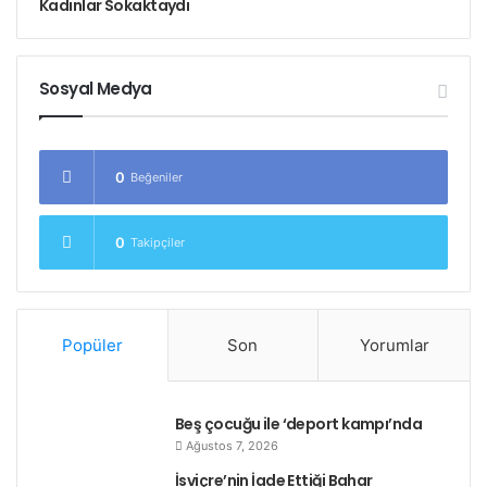
Kadınlar Sokaktaydı
Sosyal Medya
0
Beğeniler
0
Takipçiler
Popüler
Son
Yorumlar
Beş çocuğu ile ‘deport kampı’nda
Ağustos 7, 2026
İsviçre’nin İade Ettiği Bahar