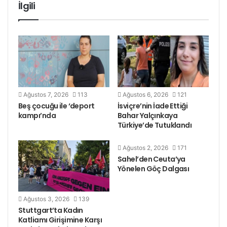
İlgili
Ağustos 7, 2026
113
Ağustos 6, 2026
121
Beş çocuğu ile ‘deport
İsviçre’nin İade Ettiği
kampı’nda
Bahar Yalçınkaya
Türkiye’de Tutuklandı
Ağustos 2, 2026
171
Sahel’den Ceuta’ya
Yönelen Göç Dalgası
Ağustos 3, 2026
139
Stuttgart’ta Kadın
Katliamı Girişimine Karşı