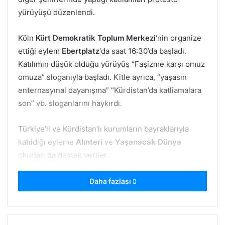
yürüyüşü düzenlendi.
Köln
Kürt Demokratik Toplum Merkezi
‘nin organize
ettiği eylem
Ebertplatz
‘da saat 16:30’da başladı.
Katılımın düşük olduğu yürüyüş “Faşizme karşı omuz
omuza” sloganıyla başladı. Kitle ayrıca, “yaşasın
enternasyınal dayanışma” “Kürdistan’da katliamalara
son” vb. sloganlarını haykırdı.
Türkiye’li ve Kürdistan’lı kurumların bayraklarıyla
katıldığı eyleme
Alınteri
ve
Yaşanacak Dünya
okurları da destek verlier.
Yürüyüş
Merkez Tren Garı
nda bir mitingle
Daha fazlası
sonlandırıldı.