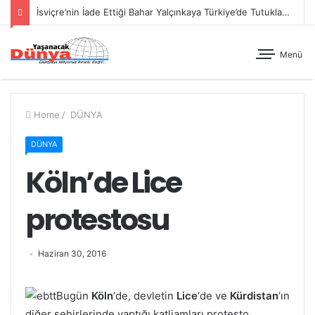
İsviçre’nin İade Ettiği Bahar Yalçınkaya Türkiye’de Tutuklandı
Menü
Home
/
DÜNYA
DÜNYA
Köln’de Lice
protestosu
Haziran 30, 2016
Bugün
Köln
‘de, devletin
Lice
‘de ve
Kürdistan
‘ın
diğer şehirlerinde yaptığı katliamları protesto