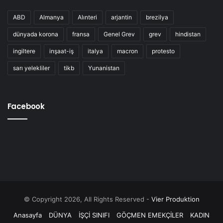
ABD
Almanya
Alınteri
arjantin
brezilya
dünyada korona
fransa
Genel Grev
grev
hindistan
ingiltere
inşaat-iş
italya
macron
protesto
sarı yelekliler
tikb
Yunanistan
Facebook
© Copyright 2026, All Rights Reserved -
Vier Produktion
Anasayfa
DÜNYA
İŞÇİ SINIFI
GÖÇMEN EMEKÇİLER
KADIN