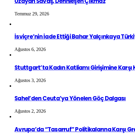
Uzayan Savaş, Derinleşen Çıkmaz
Temmuz 29, 2026
İsviçre’nin İade Ettiği Bahar Yalçınkaya Türk
Ağustos 6, 2026
Stuttgart’ta Kadın Katliamı Girişimine Karşı
Ağustos 3, 2026
Sahel’den Ceuta’ya Yönelen Göç Dalgası
Ağustos 2, 2026
Avrupa’da “Tasarruf” Politikalarına Karşı G