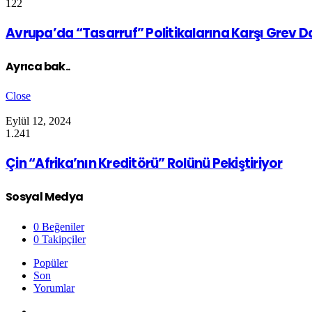
122
Avrupa’da “Tasarruf” Politikalarına Karşı Grev 
Ayrıca bak..
Close
Eylül 12, 2024
1.241
Çin “Afrika’nın Kreditörü” Rolünü Pekiştiriyor
Sosyal Medya
0
Beğeniler
0
Takipçiler
Popüler
Son
Yorumlar