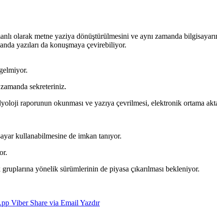
manlı olarak metne yaziya dönüştürülmesini ve aynı zamanda bilgisayarı
manda yazıları da konuşmaya çevirebiliyor.
gelmiyor.
ı zamanda sekreteriniz.
oloji raporunun okunması ve yazıya çevrilmesi, elektronik ortama aktar
isayar kullanabilmesine de imkan tanıyor.
or.
gruplarına yönelik sürümlerinin de piyasa çıkarılması bekleniyor.
App
Viber
Share via Email
Yazdır