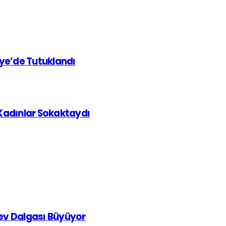
iye’de Tutuklandı
 Kadınlar Sokaktaydı
rev Dalgası Büyüyor