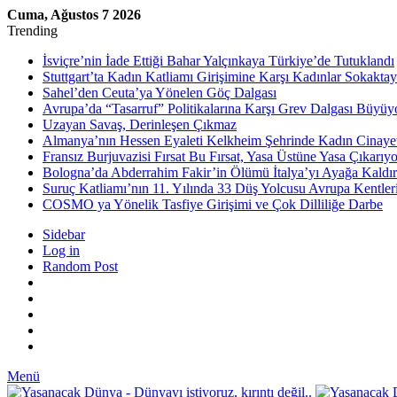
Cuma, Ağustos 7 2026
Trending
İsviçre’nin İade Ettiği Bahar Yalçınkaya Türkiye’de Tutuklandı
Stuttgart’ta Kadın Katliamı Girişimine Karşı Kadınlar Sokaktay
Sahel’den Ceuta’ya Yönelen Göç Dalgası
Avrupa’da “Tasarruf” Politikalarına Karşı Grev Dalgası Büyüy
Uzayan Savaş, Derinleşen Çıkmaz
Almanya’nın Hessen Eyaleti Kelkheim Şehrinde Kadın Cinaye
Fransız Burjuvazisi Fırsat Bu Fırsat, Yasa Üstüne Yasa Çıkarıyo
Bologna’da Abderrahim Fakir’in Ölümü İtalya’yı Ayağa Kaldır
Suruç Katliamı’nın 11. Yılında 33 Düş Yolcusu Avrupa Kentler
COSMO ya Yönelik Tasfiye Girişimi ve Çok Dilliliğe Darbe
Sidebar
Log in
Random Post
Menü