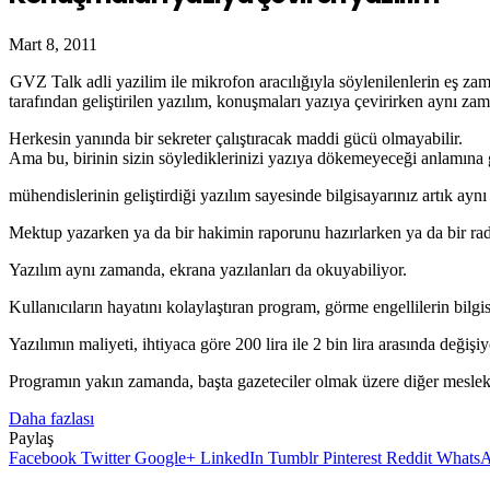
Mart 8, 2011
GVZ Talk adli yazilim ile mikrofon aracılığıyla söylenilenlerin eş za
tarafından geliştirilen yazılım, konuşmaları yazıya çevirirken aynı za
Herkesin yanında bir sekreter çalıştıracak maddi gücü olmayabilir.
Ama bu, birinin sizin söylediklerinizi yazıya dökemeyeceği anlamına 
mühendislerinin geliştirdiği yazılım sayesinde bilgisayarınız artık ayn
Mektup yazarken ya da bir hakimin raporunu hazırlarken ya da bir rady
Yazılım aynı zamanda, ekrana yazılanları da okuyabiliyor.
Kullanıcıların hayatını kolaylaştıran program, görme engellilerin bilg
Yazılımın maliyeti, ihtiyaca göre 200 lira ile 2 bin lira arasında değişiy
Programın yakın zamanda, başta gazeteciler olmak üzere diğer meslek 
Daha fazlası
Paylaş
Facebook
Twitter
Google+
LinkedIn
Tumblr
Pinterest
Reddit
Whats