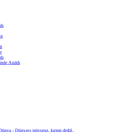
dı
or
ti
r
dı
inde Anıldı