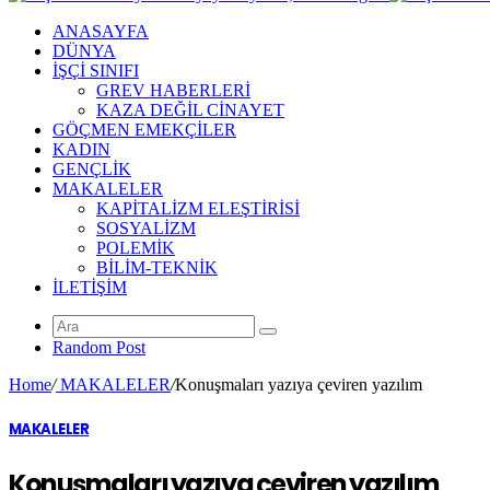
ANASAYFA
DÜNYA
İŞÇİ SINIFI
GREV HABERLERİ
KAZA DEĞİL CİNAYET
GÖÇMEN EMEKÇİLER
KADIN
GENÇLİK
MAKALELER
KAPİTALİZM ELEŞTİRİSİ
SOSYALİZM
POLEMİK
BİLİM-TEKNİK
ILETIŞIM
Random Post
Home
/
MAKALELER
/
Konuşmaları yazıya çeviren yazılım
MAKALELER
Konuşmaları yazıya çeviren yazılım