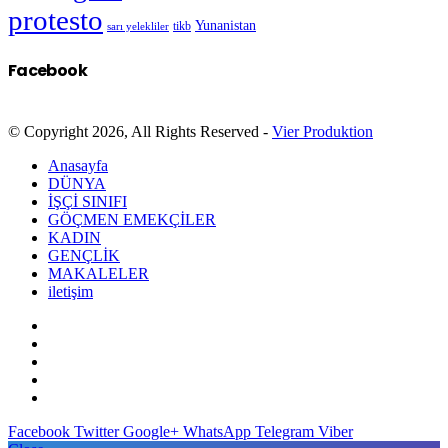
protesto
Yunanistan
sarı yelekliler
tikb
Facebook
© Copyright 2026, All Rights Reserved -
Vier Produktion
Anasayfa
DÜNYA
İŞÇİ SINIFI
GÖÇMEN EMEKÇİLER
KADIN
GENÇLİK
MAKALELER
iletişim
Facebook
Twitter
Google+
WhatsApp
Telegram
Viber