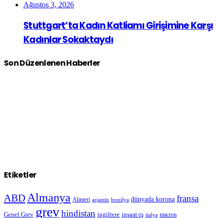
Ağustos 3, 2026
Stuttgart’ta Kadın Katliamı Girişimine Karşı
Kadınlar Sokaktaydı
Son Düzenlenen Haberler
Etiketler
Almanya
ABD
fransa
dünyada korona
Alınteri
arjantin
brezilya
grev
hindistan
Genel Grev
inşaat-iş
ingiltere
macron
italya