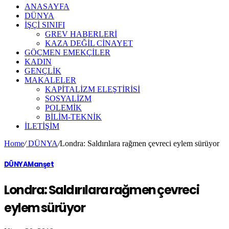
ANASAYFA
DÜNYA
İŞÇİ SINIFI
GREV HABERLERİ
KAZA DEĞİL CİNAYET
GÖÇMEN EMEKÇİLER
KADIN
GENÇLİK
MAKALELER
KAPİTALİZM ELEŞTİRİSİ
SOSYALİZM
POLEMİK
BİLİM-TEKNİK
ILETIŞIM
Home
/
DÜNYA
/
Londra: Saldırılara rağmen çevreci eylem sürüyor
DÜNYA
Manşet
Londra: Saldırılara rağmen çevreci
eylem sürüyor