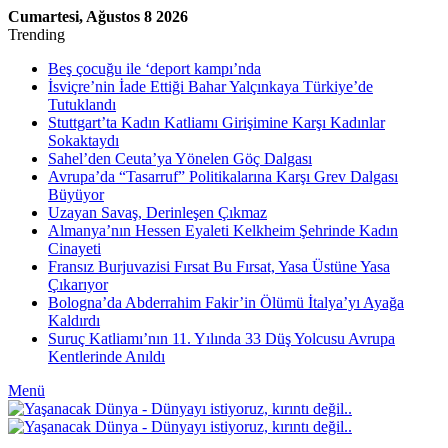
Cumartesi, Ağustos 8 2026
Trending
Beş çocuğu ile ‘deport kampı’nda
İsviçre’nin İade Ettiği Bahar Yalçınkaya Türkiye’de
Tutuklandı
Stuttgart’ta Kadın Katliamı Girişimine Karşı Kadınlar
Sokaktaydı
Sahel’den Ceuta’ya Yönelen Göç Dalgası
Avrupa’da “Tasarruf” Politikalarına Karşı Grev Dalgası
Büyüyor
Uzayan Savaş, Derinleşen Çıkmaz
Almanya’nın Hessen Eyaleti Kelkheim Şehrinde Kadın
Cinayeti
Fransız Burjuvazisi Fırsat Bu Fırsat, Yasa Üstüne Yasa
Çıkarıyor
Bologna’da Abderrahim Fakir’in Ölümü İtalya’yı Ayağa
Kaldırdı
Suruç Katliamı’nın 11. Yılında 33 Düş Yolcusu Avrupa
Kentlerinde Anıldı
Menü