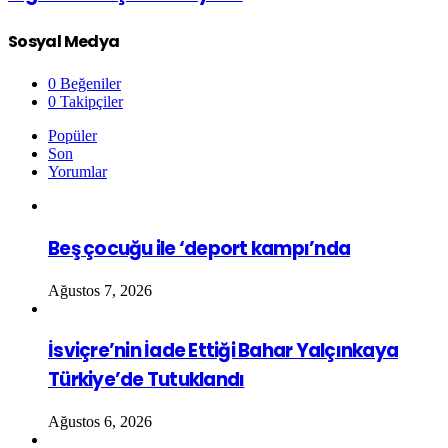
Sosyal Medya
0
Beğeniler
0
Takipçiler
Popüler
Son
Yorumlar
Beş çocuğu ile ‘deport kampı’nda
Ağustos 7, 2026
İsviçre’nin İade Ettiği Bahar Yalçınkaya
Türkiye’de Tutuklandı
Ağustos 6, 2026