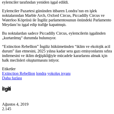
eylemciler tarafından yeniden işgal edildi.
Eylemciler Pazartesi gününden itibaren Londra’nın en işlek
noktalarından Marble Arch, Oxford Circus, Piccadilly Circus ve
Waterloo Köprüsü ile İngiliz parlamentosunun önündeki Parlamento
Meydanı’nı işgal edip trafiğe kapatmıştı.
Bu noktalardan sadece Piccadilly Circus, eylemcilerin işgalinden
„kurtarılmış“ durumda bulunuyor.
“
Extinction Rebellion” İngiliz hükümetinden “iklim ve ekolojik acil
durum” ilan etmesini, 2025 yılına kadar sera gazı emisyonlarını sıfıra
indirmesini ve iklim değişikliğiyle mücadele kararlarını almak için
halk meclisleri oluşturmasını istiyor.
Etiketler
Extinction Rebellion
londra
yokoluş isyanı
Daha fazlası
İlgili
Ağustos 4, 2019
2.145