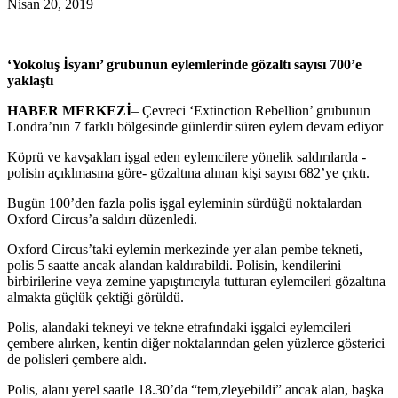
Nisan 20, 2019
‘Yokoluş İsyanı’ grubunun eylemlerinde gözaltı sayısı 700’e
yaklaştı
HABER MERKEZİ
– Çevreci ‘Extinction Rebellion’ grubunun
Londra’nın 7 farklı bölgesinde günlerdir süren eylem devam ediyor
Köprü ve kavşakları işgal eden eylemcilere yönelik saldırılarda -
polisin açıklmasına göre-
gözaltına alınan kişi sayısı 682’ye çıktı.
Bugün 100’den fazla polis işgal eyleminin sürdüğü noktalardan
Oxford Circus’a saldırı düzenledi.
Oxford Circus’taki eylemin merkezinde yer alan pembe tekneti,
polis 5 saatte ancak alandan kaldırabildi. Polisin, kendilerini
birbirilerine veya zemine yapıştırıcıyla tutturan eylemcileri gözaltına
almakta güçlük çektiği görüldü.
Polis, alandaki tekneyi ve tekne etrafındaki işgalci eylemcileri
çembere alırken, kentin diğer noktalarından gelen yüzlerce gösterici
de polisleri çembere aldı.
Polis, alanı yerel saatle 18.30’da “tem,zleyebildi” ancak alan, başka