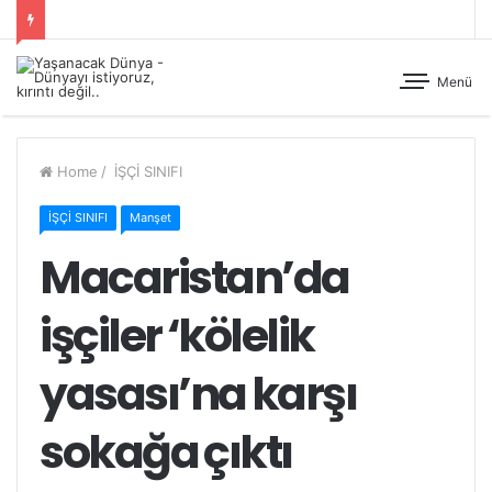
Menü
Home
/
İŞÇİ SINIFI
İŞÇİ SINIFI
Manşet
Macaristan’da
işçiler ‘kölelik
yasası’na karşı
sokağa çıktı