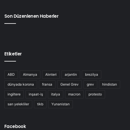
Son Düzenlenen Haberler
Etiketler
ABD
Almanya
Alınteri
arjantin
brezilya
dünyada korona
fransa
Genel Grev
grev
hindistan
ingiltere
inşaat-iş
italya
macron
protesto
sarı yelekliler
tikb
Yunanistan
Facebook