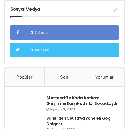
Sosyal Medya
Sendikalar ayrıca, yasa teklifinin, ülkede üretim
tesisleri bulunan Alman sanayi tekellerinin isteği
üzerine gündeme getirildiğini savunuyor.
0
Beğeniler
Tasarının önümüzdeki hafta mecliste görüşülmesi
bekleniyor.
0
Takipçiler
Etiketler
budapeşte
işçi protestosu
kölelik yasası
macaristan
protesto
sarı yelekliler
Popüler
Son
Yorumlar
Stuttgart’ta Kadın Katliamı
Girişimine Karşı Kadınlar Sokaktaydı
Ağustos 3, 2026
Sahel’den Ceuta’ya Yönelen Göç
Dalgası