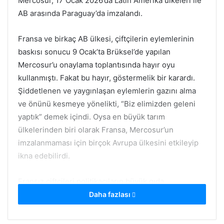
Mercosur, 17 Ocak 2026’da Latin Amerika ülkeleri ile
AB arasında Paraguay’da imzalandı.
Fransa ve birkaç AB ülkesi, çiftçilerin eylemlerinin
baskısı sonucu 9 Ocak’ta Brüksel’de yapılan
Mercosur’u onaylama toplantısında hayır oyu
kullanmıştı. Fakat bu hayır, göstermelik bir karardı.
Şiddetlenen ve yaygınlaşan eylemlerin gazını alma
ve önünü kesmeye yönelikti, “Biz elimizden geleni
yaptık” demek içindi. Oysa en büyük tarım
ülkelerinden biri olarak Fransa, Mercosur’un
imzalanmaması için birçok Avrupa ülkesini etkileyip
ikna edebilirdi.
Fransız çiftçileri politikacıların büyük gıda
tekkellerinin sözcüsü olduklarını çok iyi biliyor. Bu
Daha fazlası
nedenledir ki aylardır Fransa’nın birçok yerinde
yağmur, kar soğuk, polis engelleri ve en son