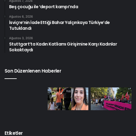
Ağustos 7, 2026
halka sesini duyurmaya çalışıyor
Beş çocuğu ile ‘deport kampı’nda
Ağustos 6, 2026
Bizler bütün insanlık, bu çığlığı duyuyor muyuz?
İsviçre’nin İade Ettiği Bahar Yalçınkaya Türkiye’de
Tutuklandı
Ağustos 3, 2026
Stuttgart’ta Kadın Katliamı Girişimine Karşı Kadınlar
Sokaktaydı
Son Düzenlenen Haberler
Etiketler