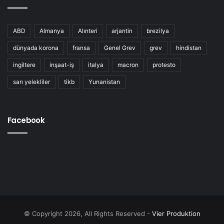
ABD
Almanya
Alınteri
arjantin
brezilya
dünyada korona
fransa
Genel Grev
grev
hindistan
ingiltere
inşaat-iş
italya
macron
protesto
sarı yelekliler
tikb
Yunanistan
Facebook
© Copyright 2026, All Rights Reserved -
Vier Produktion