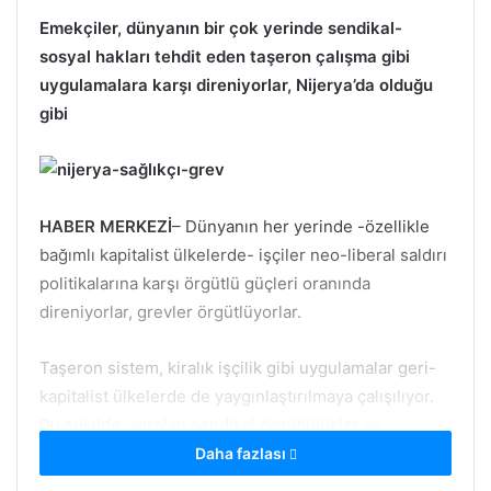
Emekçiler, dünyanın bir çok yerinde sendikal-
sosyal hakları tehdit eden taşeron çalışma gibi
uygulamalara karşı direniyorlar, Nijerya’da olduğu
gibi
HABER MERKEZİ
– Dünyanın her yerinde -özellikle
bağımlı kapitalist ülkelerde- işçiler neo-liberal saldırı
politikalarına karşı örgütlü güçleri oranında
direniyorlar, grevler örgütlüyorlar.
Taşeron sistem, kiralık işçilik gibi uygulamalar geri-
kapitalist ülkelerde de yaygınlaştırılmaya çalışılıyor.
Bu şekilde, varolan sendikal örgütlülükler ve
ekonomik-sosyal haklar yok edilmek isteniyor, aynı
Daha fazlası
zamanda, taşeron sistemin çarkları içerisine göçmen