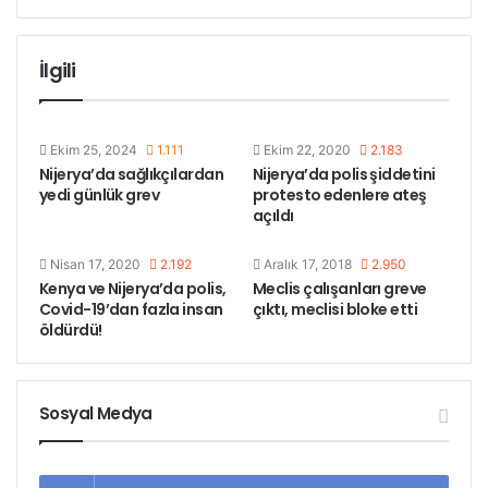
emekçilerin daha fazla çekilmesiyle -zaten çok düşük
olan- genel ücret seviyeleri daha da aşağıya
İlgili
çekilmek isteniyor.
Nijerya’nın Kogi eyaletinde, Tıp ve Sağlık İşçileri
Ekim 25, 2024
1.111
Ekim 22, 2020
2.183
Sendikası hükümeti uyardı. Sağlık hizmetlerinin
Nijerya’da sağlıkçılardan
Nijerya’da polis şiddetini
özelleştirilip dışarıdan taşeron firmalara devretmesi
yedi günlük grev
protesto edenlere ateş
açıldı
halinde eyalet çapında greve gideceklerini duyurdu.
Nisan 17, 2020
2.192
Aralık 17, 2018
2.950
Eyalet hükümeti, tıp sağlığı ve çevre sağlığı
Kenya ve Nijerya’da polis,
Meclis çalışanları greve
hizmetlerinde, güvenlikten temizliğe kadar, özel
Covid-19’dan fazla insan
çıktı, meclisi bloke etti
taşeron firmalarla çalışmak için düğmeye basmıştı.
öldürdü!
Etiketler
kogi
nijerya
sğlık hizmetleri
Sosyal Medya
taşeron sistemi grev