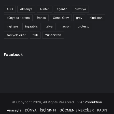
ABD
Almanya
Alınteri
arjantin
brezilya
dünyada korona
fransa
Genel Grev
grev
hindistan
ingiltere
inşaat-iş
italya
macron
protesto
sarı yelekliler
tikb
Yunanistan
Facebook
© Copyright 2026, All Rights Reserved -
Vier Produktion
Anasayfa
DÜNYA
İŞÇİ SINIFI
GÖÇMEN EMEKÇİLER
KADIN