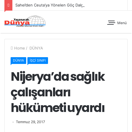
Sahel’den Ceuta’ya Yönelen Göç Dalgası
Menü
Home
/
DÜNYA
DÜNYA
İŞÇİ SINIFI
Nijerya’da sağlık
çalışanları
hükümeti uyardı
Temmuz 29, 2017