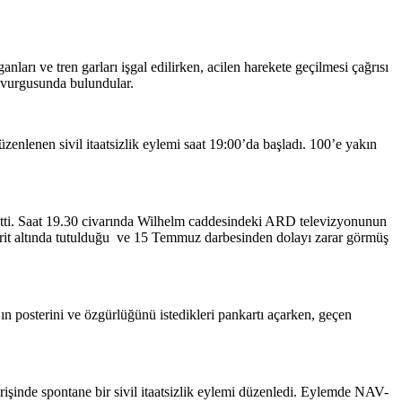
arı ve tren garları işgal edilirken, acilen harekete geçilmesi çağrısı
” vurgusunda bulundular.
nlenen sivil itaatsizlik eylemi saat 19:00’da başladı. 100’e yakın
 etti. Saat 19.30 civarında Wilhelm caddesindeki ARD televizyonunun
 tecrit altında tutulduğu ve 15 Temmuz darbesinden dolayı zarar görmüş
 posterini ve özgürlüğünü istedikleri pankartı açarken, geçen
inde spontane bir sivil itaatsizlik eylemi düzenledi. Eylemde NAV-