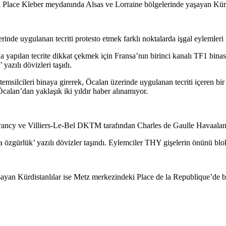
Place Kleber meydanında Alsas ve Lorraine bölgelerinde yaşayan Kürtler
nde uygulanan tecriti protesto etmek farklı noktalarda işgal eylemleri g
ılan tecrite dikkat çekmek için Fransa’nın birinci kanalı TF1 binasınd
yazılı dövizleri taşıdı.
temsilcileri binaya girerek, Öcalan üzerinde uygulanan tecriti içeren b
Öcalan’dan yaklaşık iki yıldır haber alınamıyor.
ancy ve Villiers-Le-Bel DKTM tarafından Charles de Gaulle Havaalanı’nd
özgürlük’ yazılı dövizler taşındı. Eylemciler THY gişelerin önünü bloke
ayan Kürdistanlılar ise Metz merkezindeki Place de la Republique’de bi