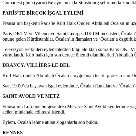
Cumartesi günü (yarın) ise aynı amaçla Strasbourg şehir merkezindeki 
PARİS’TE BİRÇOK İŞGAL EYLEMİ
Fransa’nın başkenti Paris’te Kürt Halk Önderi Abdullah Öcalan’ın üzeri
Paris DKTM ve Villeneuve Saint Georges DKTM meclisleri, Öcalan’a yap
önüne gelen Kürdistanlılar, Öcalan’ın flamaları ve ‘Öcalan’a özgürlük’ 
Televizyon yetkilileri eylemcilerden bilgi aldıktan sonra Paris DKTM 
vurgulandı. Kürt halkı için son derece önemli olan liderleri Abdullah 
DRANCY, VİLLİERS-LE-BEL
Kürt Halk önderi Abdullah Öcalan’a uygulanan tecriti protesto için Dr
Saat 19.00’da başlayan işgal eyleminde, Öcalan flamaları ve ‘Öcalan’a 
SAINT AVOLD VE METZ
Fransa’nın Lorraine bölgesindeki Metz ve Saint Avold kentlerinde yaş
acilen müdahale edilmesi istendi.
Eylem, Öcalan lehine atılan sloganlarla son buldu.
RENNES