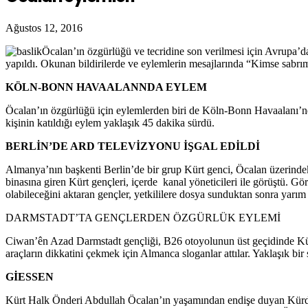
Ağustos 12, 2016
Öcalan’ın özgürlüğü ve tecridine son verilmesi için Avrupa’dak
yapıldı. Okunan
bildirilerde ve eylemlerin mesajlarında
“Kimse sabrımı
KÖLN-BONN HAVAALANNDA EYLEM
Öcalan’ın özgürlüğü için eylemlerden biri de Köln-Bonn Havaalanı’nda
kişinin katıldığı eylem yaklaşık 45 dakika sürdü.
BERLİN’DE ARD TELEVİZYONU İŞGAL EDİLDİ
Almanya’nın başkenti Berlin’de bir grup Kürt genci, Öcalan üzerinde
binasına giren Kürt gençleri, içerde kanal yöneticileri ile görüştü. G
olabileceğini aktaran gençler, yetkililere dosya sunduktan sonra yarım
DARMSTADT’TA GENÇLERDEN ÖZGÜRLÜK EYLEMİ
Ciwan’ên Azad Darmstadt gençliği, B26 otoyolunun üst geçidinde Kürt
araçların dikkatini çekmek için Almanca sloganlar attılar. Yaklaşık bir
GİESSEN
Kürt Halk Önderi Abdullah Öcalan’ın yaşamından endişe duyan Kürdis