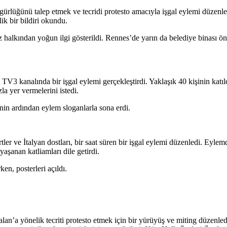
ürlüğünü talep etmek ve tecridi protesto amacıyla işgal eylemi düze
lik bir bildiri okundu.
 halkından yoğun ilgi gösterildi. Rennes’de yarın da belediye binası ön
3 kanalında bir işgal eylemi gerçekleştirdi. Yaklaşık 40 kişinin katıl
la yer vermelerini istedi.
inin ardından eylem sloganlarla sona erdi.
tler ve İtalyan dostları, bir saat süren bir işgal eylemi düzenledi. Ey
yaşanan katliamları dile getirdi.
ken, posterleri açıldı.
lan’a yönelik tecriti protesto etmek için bir yürüyüş ve miting düzenl