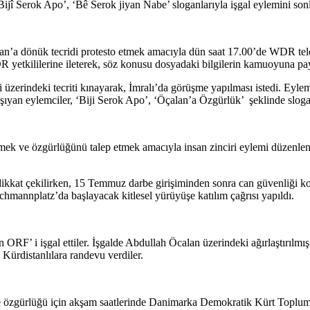
Bijî Serok Apo’, ‘Bê Serok jiyan Nabe’ sloganlarıyla işgal eylemini sonl
an’a dönük tecridi protesto etmek amacıyla dün saat 17.00’de WDR tel
kililerine ileterek, söz konusu dosyadaki bilgilerin kamuoyuna paylaş
erindeki tecriti kınayarak, İmralı’da görüşme yapılması istedi. Eylemc
aşıyan eylemciler, ‘Biji Serok Apo’, ‘Öçalan’a Özgürlük’ şeklinde slogan
ek ve özgürlüğünü talep etmek amacıyla insan zinciri eylemi düzenlen
dikkat çekilirken, 15 Temmuz darbe girişiminden sonra can güvenliği ko
chmannplatz’da başlayacak kitlesel yürüyüşe katılım çağrısı yapıldı.
 ORF’ i işgal ettiler. İşgalde Abdullah Öcalan üzerindeki ağırlaştırılmı
 Kürdistanlılara randevu verdiler.
e özgürlüğü için akşam saatlerinde Danimarka Demokratik Kürt Toplum