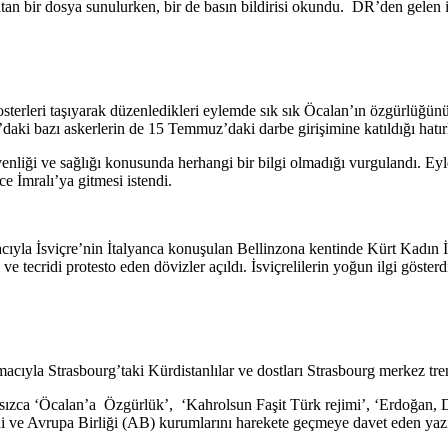
latan bir dosya sunulurken, bir de basın bildirisi okundu. DR’den gelen 
osterleri taşıyarak düzenledikleri eylemde sık sık Öcalan’ın özgürlüğünü
aki bazı askerlerin de 15 Temmuz’daki darbe girişimine katıldığı hatırl
enliği ve sağlığı konusunda herhangi bir bilgi olmadığı vurgulandı. E
 İmralı’ya gitmesi istendi.
acıyla İsviçre’nin İtalyanca konuşulan Bellinzona kentinde Kürt Kadın 
ri ve tecridi protesto eden dövizler açıldı. İsviçrelilerin yoğun ilgi gö
cıyla Strasbourg’taki Kürdistanlılar ve dostları Strasbourg merkez tre
nsızca ‘Öcalan’a Özgürlük’, ‘Kahrolsun Faşit Türk rejimi’, ‘Erdoğan, D
i ve Avrupa Birliği (AB) kurumlarını harekete geçmeye davet eden yazıl