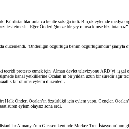
i Kürdistanlılar onlarca kentte sokağa indi. Birçok eylemde medya organl
zı test etmesin. Eğer Önderliğimize bir şey olursa kimse bizi tutamaz
 düzenlendi. ‘Önderliğin özgürlüğü benim özgürlüğümdür’ şiarıyla düze
ki tecridi protesto etmek için Alman devlet televizyonu ARD’yi işgal
örüşmede kanal yetkililerine Öcalan’ın bir yıldan uzun bir süredir ağır
 saatlik bir oturma eylemi düzenledi.
 Halk Önderi Öcalan’ın özgürlüğü için eylem yaptı. Gençler, Öcalan’ın
 saat süren eylem olaysız sona erdi.
tanlılar Almanya’nın Giessen kentinde Merkez Tren İstasyonu’nun giriş