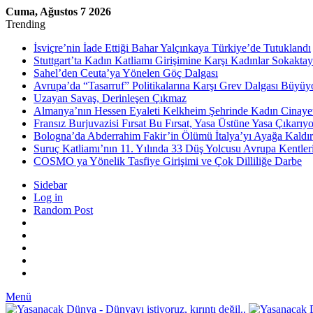
Cuma, Ağustos 7 2026
Trending
İsviçre’nin İade Ettiği Bahar Yalçınkaya Türkiye’de Tutuklandı
Stuttgart’ta Kadın Katliamı Girişimine Karşı Kadınlar Sokaktay
Sahel’den Ceuta’ya Yönelen Göç Dalgası
Avrupa’da “Tasarruf” Politikalarına Karşı Grev Dalgası Büyüy
Uzayan Savaş, Derinleşen Çıkmaz
Almanya’nın Hessen Eyaleti Kelkheim Şehrinde Kadın Cinaye
Fransız Burjuvazisi Fırsat Bu Fırsat, Yasa Üstüne Yasa Çıkarıyo
Bologna’da Abderrahim Fakir’in Ölümü İtalya’yı Ayağa Kaldır
Suruç Katliamı’nın 11. Yılında 33 Düş Yolcusu Avrupa Kentler
COSMO ya Yönelik Tasfiye Girişimi ve Çok Dilliliğe Darbe
Sidebar
Log in
Random Post
Menü