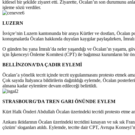
kitlesel bir şekilde ziyaret etti. Ziyarette, Öcalan’ın son durumunu an
işleme sözü verdiler.
LUZERN
İsviçre’nin Luzern kantonunda bir araya Kürtler ve dostları, Öcalan p
konuşmalarda Öcalan hakkında duyulan kaygılar paylaşılırken, İmralı’d
O günden bu yana İmralı’da neler yaşandığı ve Öcalan’ın yaşamı, güv
için İşkenceyi Önleme Komitesi (CPT) ile bağımsız kurumların bir önce
BELLİNZONA’DA ÇADIR EYLEMİ
Öcalan’a yönelik tecrit içinde tecrit uygulanmasını protesto etmek am
Çok sayıda İtalyanca bildirilerin dağıtıldığı eylemde, Öcalan posterle
alınana kadar eylemlere devam edileceği belirtildi.
STRASBOURG’DA TREN GARI ÖNÜNDE EYLEM
Kürt Halk Önderi Abdullah Öcalan üzerindeki tecridi protesto etme ama
Ankara iktidarının Öcalan üzerindeki tecridini kınayan ve sık sık Fra
çözüm’ sloganları atıldı. Eylemde, tecrite dair CPT, Avrupa Konseyi’n