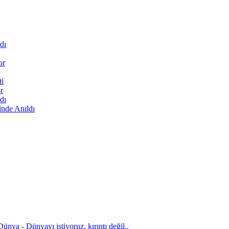
dı
or
ti
r
dı
inde Anıldı