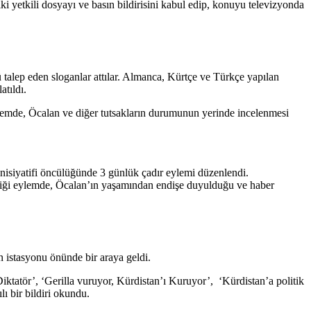
iki yetkili dosyayı ve basın bildirisini kabul edip, konuyu televizyonda
 talep eden sloganlar attılar. Almanca, Kürtçe ve Türkçe yapılan
atıldı.
ylemde, Öcalan ve diğer tutsakların durumunun yerinde incelenmesi
İnisiyatifi öncülüğünde 3 günlük çadır eylemi düzenlendi.
sterdiği eylemde, Öcalan’ın yaşamından endişe duyulduğu ve haber
n istasyonu önünde bir araya geldi.
iktatör’, ‘Gerilla vuruyor, Kürdistan’ı Kuruyor’, ‘Kürdistan’a politik
ı bir bildiri okundu.