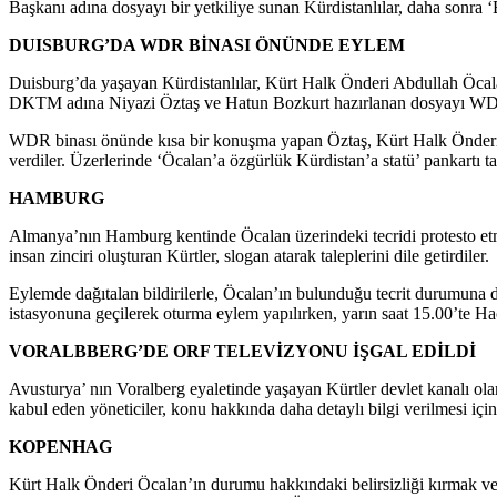
Başkanı adına dosyayı bir yetkiliye sunan Kürdistanlılar, daha sonra ‘
DUISBURG’DA WDR BİNASI ÖNÜNDE EYLEM
Duisburg’da yaşayan Kürdistanlılar, Kürt Halk Önderi Abdullah Öcal
DKTM adına Niyazi Öztaş ve Hatun Bozkurt hazırlanan dosyayı WDR yet
WDR binası önünde kısa bir konuşma yapan Öztaş, Kürt Halk Önderi üz
verdiler. Üzerlerinde ‘Öcalan’a özgürlük Kürdistan’a statü’ pankartı t
HAMBURG
Almanya’nın Hamburg kentinde Öcalan üzerindeki tecridi protesto etm
insan zinciri oluşturan Kürtler, slogan atarak taleplerini dile getirdiler.
Eylemde dağıtalan bildirilerle, Öcalan’ın bulunduğu tecrit durumuna 
istasyonuna geçilerek oturma eylem yapılırken, yarın saat 15.00’te Ha
VORALBBERG’DE ORF TELEVİZYONU İŞGAL EDİLDİ
Avusturya’ nın Voralberg eyaletinde yaşayan Kürtler devlet kanalı olan
kabul eden yöneticiler, konu hakkında daha detaylı bilgi verilmesi için
KOPENHAG
Kürt Halk Önderi Öcalan’ın durumu hakkındaki belirsizliği kırmak v