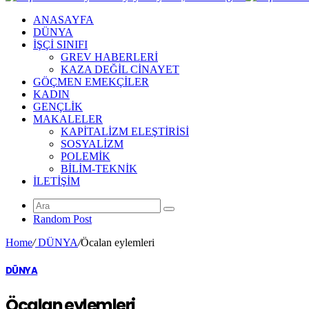
ANASAYFA
DÜNYA
İŞÇİ SINIFI
GREV HABERLERİ
KAZA DEĞİL CİNAYET
GÖÇMEN EMEKÇİLER
KADIN
GENÇLİK
MAKALELER
KAPİTALİZM ELEŞTİRİSİ
SOSYALİZM
POLEMİK
BİLİM-TEKNİK
ILETIŞIM
Random Post
Home
/
DÜNYA
/
Öcalan eylemleri
DÜNYA
Öcalan eylemleri