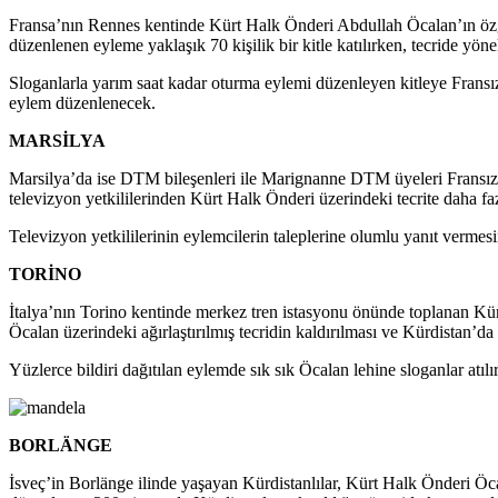
Fransa’nın Rennes kentinde Kürt Halk Önderi Abdullah Öcalan’ın özg
düzenlenen eyleme yaklaşık 70 kişilik bir kitle katılırken, tecride yöne
Sloganlarla yarım saat kadar oturma eylemi düzenleyen kitleye Fransız
eylem düzenlenecek.
MARSİLYA
Marsilya’da ise DTM bileşenleri ile Marignanne DTM üyeleri Fransız TV
televizyon yetkililerinden Kürt Halk Önderi üzerindeki tecrite daha faz
Televizyon yetkililerinin eylemcilerin taleplerine olumlu yanıt vermes
TORİNO
İtalya’nın Torino kentinde merkez tren istasyonu önünde toplanan Kür
Öcalan üzerindeki ağırlaştırılmış tecridin kaldırılması ve Kürdistan’da 
Yüzlerce bildiri dağıtılan eylemde sık sık Öcalan lehine sloganlar atılır
BORLÄNGE
İsveç’in Borlänge ilinde yaşayan Kürdistanlılar, Kürt Halk Önderi Öca