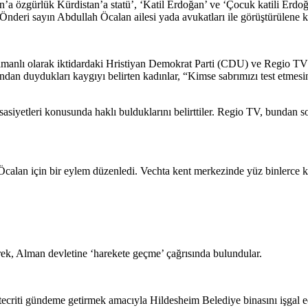
a özgürlük Kürdistan’a statü’, ‘Katil Erdoğan’ ve ‘Çocuk katili Erdoğan
 Önderi sayın Abdullah Öcalan ailesi yada avukatları ile görüştürülene 
anlı olarak iktidardaki Hristiyan Demokrat Parti (CDU) ve Regio TV’
ndan duydukları kaygıyı belirten kadınlar, “Kimse sabrımızı test etmes
ssasiyetleri konusunda haklı bulduklarını belirttiler. Regio TV, bundan s
an için bir eylem düzenledi. Vechta kent merkezinde yüz binlerce kişini
ek, Alman devletine ‘harekete geçme’ çağrısında bulundular.
tecriti gündeme getirmek amacıyla Hildesheim Belediye binasını işgal 