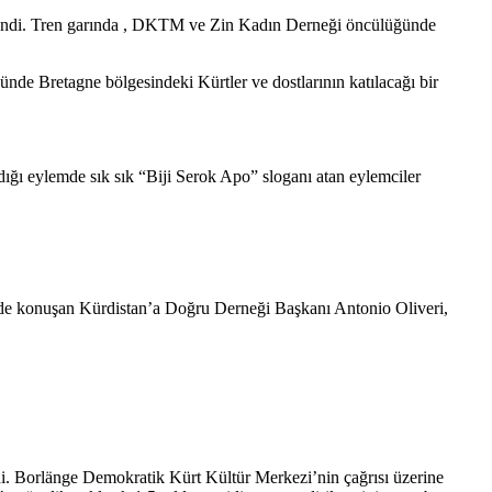
nlendi. Tren garında , DKTM ve Zin Kadın Derneği öncülüğünde
ünde Bretagne bölgesindeki Kürtler ve dostlarının katılacağı bir
dığı eylemde sık sık “Biji Serok Apo” sloganı atan eylemciler
lemde konuşan Kürdistan’a Doğru Derneği Başkanı Antonio Oliveri,
edi. Borlänge Demokratik Kürt Kültür Merkezi’nin çağrısı üzerine