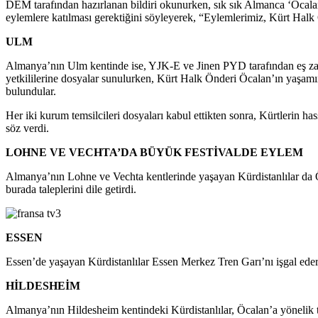
DEM tarafından hazırlanan bildiri okunurken, sık sık Almanca ‘Öcalan’
eylemlere katılması gerektiğini söyleyerek, “Eylemlerimiz, Kürt Halk
ULM
Almanya’nın Ulm kentinde ise, YJK-E ve Jinen PYD tarafından eş zam
yetkililerine dosyalar sunulurken, Kürt Halk Önderi Öcalan’ın yaşamı
bulundular.
Her iki kurum temsilcileri dosyaları kabul ettikten sonra, Kürtlerin ha
söz verdi.
LOHNE VE VECHTA’DA BÜYÜK FESTİVALDE EYLEM
Almanya’nın Lohne ve Vechta kentlerinde yaşayan Kürdistanlılar da Öcal
burada taleplerini dile getirdi.
ESSEN
Essen’de yaşayan Kürdistanlılar Essen Merkez Tren Garı’nı işgal eder
HİLDESHEİM
Almanya’nın Hildesheim kentindeki Kürdistanlılar, Öcalan’a yönelik 