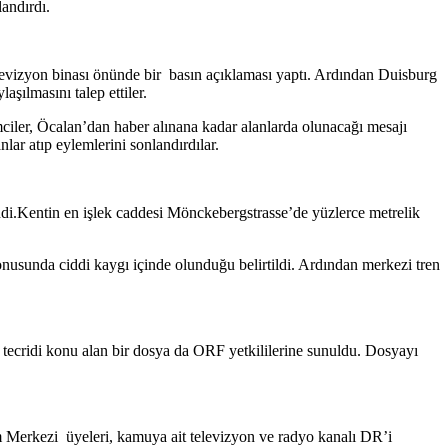
andırdı.
evizyon binası önünde bir basın açıklaması yaptı. Ardından Duisburg
ılmasını talep ettiler.
iler, Öcalan’dan haber alınana kadar alanlarda olunacağı mesajı
lar atıp eylemlerini sonlandırdılar.
di.Kentin en işlek caddesi Mönckebergstrasse’de yüzlerce metrelik
nusunda ciddi kaygı içinde olunduğu belirtildi. Ardından merkezi tren
ş tecridi konu alan bir dosya da ORF yetkililerine sunuldu. Dosyayı
 Merkezi üyeleri, kamuya ait televizyon ve radyo kanalı DR’i