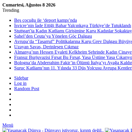
Cumartesi, Ağustos 8 2026
Trending
Beş çocuğu ile ‘deport kampı’nda
İsviçre’nin İade Ettiği Bahar Yalçınkaya Türkiye’de Tutuklandı
Stuttgart’ta Kadın Katliamı Girişimine Karşı Kadınlar Sokaktay
Sahel’den Ceuta’ya Yönelen Göç Dalgası
Avrupa’da “Tasarruf” Politikalarına Karşı Grev Dalgası Büyüy
Uzayan Savaş, Derinleşen Çıkmaz
Almanya’nın Hessen Eyaleti Kelkheim Şehrinde Kadın Cinaye
Fransız Burjuvazisi Fırsat Bu Fırsat, Yasa Üstüne Yasa Çıkarıyo
Bologna’da Abderrahim Fakir’in Ölümü İtalya’yı Ayağa Kaldır
Suruç Katliamı’nın 11. Yılında 33 Düş Yolcusu Avrupa Kentler
Sidebar
Log in
Random Post
Menü