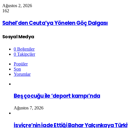
Ağustos 2, 2026
162
Sahel’den Ceuta’ya Yönelen Göç Dalgası
Sosyal Medya
0
Beğeniler
0
Takipçiler
Popüler
Son
Yorumlar
Beş çocuğu ile ‘deport kampı’nda
Ağustos 7, 2026
İsviçre’nin İade Ettiği Bahar Yalçınkaya Türk