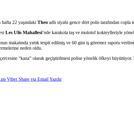
n hafta 22 yaşındaki
Theo
adlı siyahi gence dört polis tarafından copla 
esi
Les Ulis Mahallesi
’nde karakola taş ve molotof kokteylleriyle yöneli
o’nun makatında yırtık tespit edilmiş ve 60 gün iş göremez raporu verilmi
ermelerine neden oldu.
eçercesine “kaza” olarak geçiştirilmesi polise yönelik öfkeyi büyütüyor. 
App
Viber
Share via Email
Yazdır