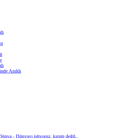
dı
or
ti
r
dı
inde Anıldı