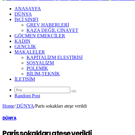
ANASAYFA
DÜNYA
İŞÇİ SINIFI
GREV HABERLERİ
KAZA DEĞİL CİNAYET
GÖÇMEN EMEKÇİLER
KADIN
GENÇLİK
MAKALELER
KAPİTALİZM ELEŞTİRİSİ
SOSYALİZM
POLEMİK
BİLİM-TEKNİK
ILETIŞIM
Random Post
Home
/
DÜNYA
/
Paris sokakları ateşe verildi
DÜNYA
Paris sokakları ateşe verildi