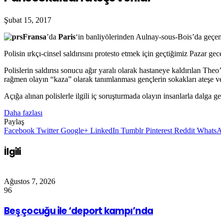
Şubat 15, 2017
Fransa
’da
Paris
‘in banliyölerinden Aulnay-sous-Bois’da geçe
Polisin ırkçı-cinsel saldırısını protesto etmek için geçtiğimiz Pazar gec
Polislerin saldırısı sonucu ağır yaralı olarak hastaneye kaldırılan The
rağmen olayın “kaza” olarak tanımlanması gençlerin sokakları ateşe v
Açığa alınan polislerle ilgili iç soruşturmada olayın insanlarla dalga g
Daha fazlası
Paylaş
Facebook
Twitter
Google+
LinkedIn
Tumblr
Pinterest
Reddit
Whats
İlgili
Ağustos 7, 2026
96
Beş çocuğu ile ‘deport kampı’nda