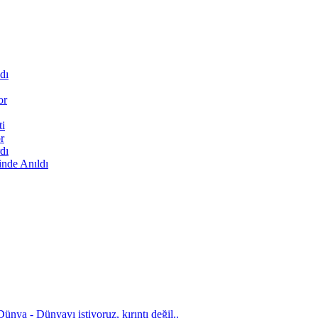
dı
or
ti
r
dı
inde Anıldı