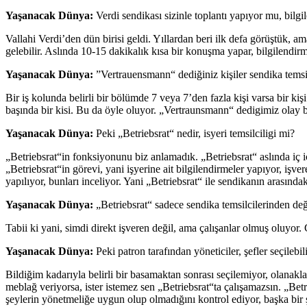
Yaşanacak Dünya:
Verdi sendikası sizinle toplantı yapıyor mu, bi
Vallahi Verdi’den dün birisi geldi. Yıllardan beri ilk defa görüştük, am
gelebilir. Aslında 10-15 dakikalık kısa bir konuşma yapar, bilgilendir
Yaşanacak Dünya:
”Vertrauensmann“ dediğiniz kişiler sendika temsil
Bir iş kolunda belirli bir bölümde 7 veya 7’den fazla kişi varsa bir kişi
başında bir kisi. Bu da öyle oluyor. „Vertraunsmann“ dedigimiz olay 
Yaşanacak Dünya:
Peki „Betriebsrat“ nedir, isyeri temsilciligi mi?
„Betriebsrat“in fonksiyonunu biz anlamadık. „Betriebsrat“ aslında iç i
„Betriebsrat“in görevi, yani işyerine ait bilgilendirmeler yapıyor, i
yapılıyor, bunları inceliyor. Yani „Betriebsrat“ ile sendikanın arasında
Yaşanacak Dünya:
„Betriebsrat“ sadece sendika temsilcilerinden değ
Tabii ki yani, simdi direkt işveren değil, ama çalışanlar olmuş oluyor. C
Yaşanacak Dünya:
Peki patron tarafından yöneticiler, şefler seçileb
Bildiğim kadarıyla belirli bir basamaktan sonrası seçilemiyor, olanakla
meblağ veriyorsa, ister istemez sen „Betriebsrat“ta çalışamazsın. „Betri
şeylerin yönetmeliğe uygun olup olmadığını kontrol ediyor, başka bir 