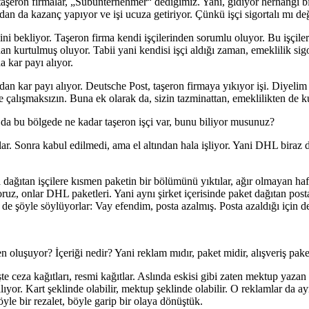
r taşeron firmalar, „Subunternehmer“ dediğimiz. Yani, gidiyor herhangi bir
adan da kazanç yapıyor ve işi ucuza getiriyor. Çünkü işçi sigortalı mı d
sini bekliyor. Taşeron firma kendi işçilerinden sorumlu oluyor. Bu işçile
an kurtulmuş oluyor. Tabii yani kendisi işçi aldığı zaman, emeklilik sigo
 kar payı alıyor.
dan kar payı alıyor. Deutsche Post, taşeron firmaya yıkıyor işi. Diyelim
de çalışmaksızın. Buna ek olarak da, sizin tazminattan, emeklilikten de k
a da bu bölgede ne kadar taşeron işçi var, bunu biliyor musunuz?
 Sonra kabul edilmedi, ama el altından hala işliyor. Yani DHL biraz d
dağıtan işçilere kısmen paketin bir bölümünü yıktılar, ağır olmayan hafi
yoruz, onlar DHL paketleri. Yani aynı şirket içerisinde paket dağıtan pos
de şöyle söylüyorlar: Vay efendim, posta azalmış. Posta azaldığı için de
en oluşuyor? İçeriği nedir? Yani reklam mıdır, paket midir, alışveriş pak
 işte ceza kağıtları, resmi kağıtlar. Aslında eskisi gibi zaten mektup 
or. Kart şeklinde olabilir, mektup şeklinde olabilir. O reklamlar da a
öyle bir rezalet, böyle garip bir olaya dönüştük.