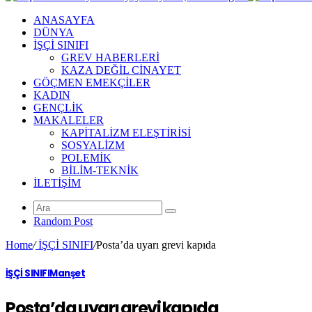
ANASAYFA
DÜNYA
İŞÇİ SINIFI
GREV HABERLERİ
KAZA DEĞİL CİNAYET
GÖÇMEN EMEKÇİLER
KADIN
GENÇLİK
MAKALELER
KAPİTALİZM ELEŞTİRİSİ
SOSYALİZM
POLEMİK
BİLİM-TEKNİK
ILETIŞIM
Random Post
Home
/
İŞÇİ SINIFI
/
Posta’da uyarı grevi kapıda
İŞÇİ SINIFI
Manşet
Posta’da uyarı grevi kapıda