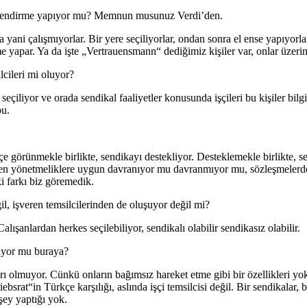
lgilendirme yapıyor mu? Memnun musunuz Verdi’den.
a yani çalışmıyorlar. Bir yere seçiliyorlar, ondan sonra el ense yapıyorl
me yapar. Ya da işte „Vertrauensmann“ dediğimiz kişiler var, onlar üzeri
cileri mi oluyor?
 seçiliyor ve orada sendikal faaliyetler konusunda işçileri bu kişiler bilgi
bu.
çe görünmekle birlikte, sendikayı destekliyor. Desteklemekle birlikte, 
şveren yönetmeliklere uygun davranıyor mu davranmıyor mu, sözleşmelerde
ki farkı biz göremedik.
il, işveren temsilcilerinden de oluşuyor değil mi?
alışanlardan herkes seçilebiliyor, sendikalı olabilir sendikasız olabilir.
iliyor mu buraya?
rı olmuyor. Cünkü onların bağımsız hareket etme gibi bir özellikleri yok.
ebsrat“in Türkçe karşılığı, aslında işçi temsilcisi değil. Bir sendikalar,
şey yaptığı yok.