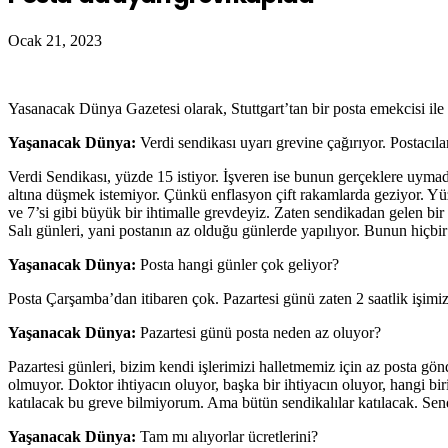
Ocak 21, 2023
Yasanacak Dünya Gazetesi olarak, Stuttgart’tan bir posta emekcisi ile 
Yaşanacak Dünya:
Verdi sendikası uyarı grevine çağırıyor. Postacılar
Verdi Sendikası, yüzde 15 istiyor. İşveren ise bunun gerçeklere uymad
altına düşmek istemiyor. Çünkü enflasyon çift rakamlarda geziyor. Yüz
ve 7’si gibi büyük bir ihtimalle grevdeyiz. Zaten sendikadan gelen bir
Salı günleri, yani postanın az olduğu günlerde yapılıyor. Bunun hiçbir 
Yaşanacak Dünya:
Posta hangi günler çok geliyor?
Posta Çarşamba’dan itibaren çok. Pazartesi günü zaten 2 saatlik işimi
Yaşanacak Dünya:
Pazartesi günü posta neden az oluyor?
Pazartesi günleri, bizim kendi işlerimizi halletmemiz için az posta gön
olmuyor. Doktor ihtiyacın oluyor, başka bir ihtiyacın oluyor, hangi birin
katılacak bu greve bilmiyorum. Ama bütün sendikalılar katılacak. Sendik
Yaşanacak Dünya:
Tam mı alıyorlar ücretlerini?