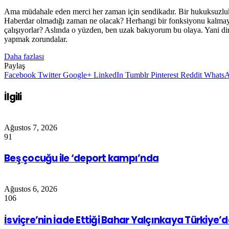
Ama müdahale eden merci her zaman için sendikadır. Bir hukuksuzluk
Haberdar olmadığı zaman ne olacak? Herhangi bir fonksiyonu kalmaya
çalışıyorlar? Aslında o yüzden, ben uzak bakıyorum bu olaya. Yani dire
yapmak zorundalar.
Daha fazlası
Paylaş
Facebook
Twitter
Google+
LinkedIn
Tumblr
Pinterest
Reddit
Whats
İlgili
Ağustos 7, 2026
91
Beş çocuğu ile ‘deport kampı’nda
Ağustos 6, 2026
106
İsviçre’nin İade Ettiği Bahar Yalçınkaya Türkiye’