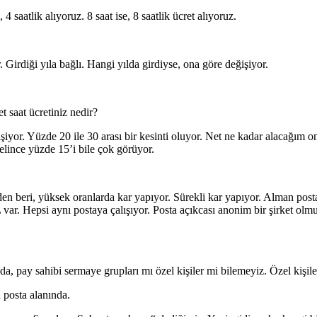
 4 saatlik alıyoruz. 8 saat ise, 8 saatlik ücret alıyoruz.
r. Girdiği yıla bağlı. Hangi yılda girdiyse, ona göre değişiyor.
t saat ücretiniz nedir?
iyor. Yüzde 20 ile 30 arası bir kesinti oluyor. Net ne kadar alacağım on
elince yüzde 15’i bile çok görüyor.
ünden beri, yüksek oranlarda kar yapıyor. Sürekli kar yapıyor. Alman post
r. Hepsi aynı postaya çalışıyor. Posta açıkcası anonim bir şirket olmu
a, pay sahibi sermaye grupları mı özel kişiler mi bilemeyiz. Özel kişiler
 posta alanında.