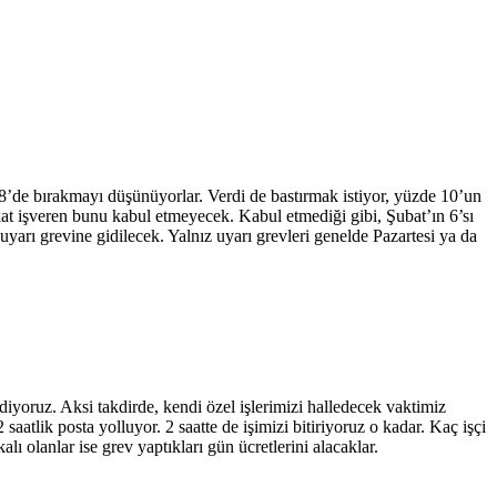
 8’de bırakmayı düşünüyorlar. Verdi de bastırmak istiyor, yüzde 10’un
kat işveren bunu kabul etmeyecek. Kabul etmediği gibi, Şubat’ın 6’sı
yarı grevine gidilecek. Yalnız uyarı grevleri genelde Pazartesi ya da
ediyoruz. Aksi takdirde, kendi özel işlerimizi halledecek vaktimiz
saatlik posta yolluyor. 2 saatte de işimizi bitiriyoruz o kadar. Kaç işçi
ı olanlar ise grev yaptıkları gün ücretlerini alacaklar.