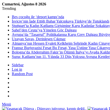
Cumartesi, Ağustos 8 2026
Trending
Beş çocuğu ile ‘deport kampı’nda
İsviçre’nin İade Ettiği Bahar Yalçınkaya Türkiye’de Tutuklandı
Stuttgart’ta Kadın Katliamı Girişimine Karşı Kadınlar Sokaktay
Sahel’den Ceuta’ya Yönelen Göç Dalgası
Avrupa’da “Tasarruf” Politikalarına Karşı Grev Dalgası Büyüy
Uzayan Savaş, Derinleşen Çıkmaz
Almanya’nın Hessen Eyaleti Kelkheim Şehrinde Kadın Cinaye
Fransız Burjuvazisi Fırsat Bu Fırsat, Yasa Üstüne Yasa Çıkarıyo
Bologna’da Abderrahim Fakir’in Ölümü İtalya’yı Ayağa Kaldır
Suruç Katliamı’nın 11. Yılında 33 Düş Yolcusu Avrupa Kentler
Sidebar
Log in
Random Post
Menü