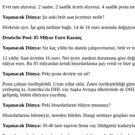
Evet tam alıyoruz. 2 saatse, 2 saatlik ücreti alıyoruz. 4 saatlik posta ise,
Yaşanacak Dünya:
Şu anki brüt saat ücretiniz nedir?
Herkesin ayrı. İşe giriş tarihine bağlı. 14 ile 16 euro arasında değişiyo
Deutsche Post: 85 Milyar Euro Kazanç
Yaşanacak Dünya:
Siz kaç yıldır bu alanda çalışıyorsunuz, brüt ve ne
12 yıldır. Saat ücretim 16 euro. Net ücret, medeni durumuna göre değiş
milyar euro. Bu 85 milyardan kendi hissedarlarına pay verdi ve bize g
Yaşanacak Dünya
: Peki posta devlete mi ait?
Posta çoktan özelleştirildi. Uzun yıllar oldu. Zaten özelleştirildiği g
yerleşmiş ki, Amerika’da DHL var, başka Avrupa ülkelerinde de DHL va
gelişmiş, bütün dünyaya yayılmış.
Yaşanacak Dünya
: Peki hissedarlarını biliyor musunuz?
Hissedarlarına bilemeyiz, nereden bilelim. Hangi sermaye grupları orad
Yaşanacak Dünya:
30-40 tane taşeron firma var, bildigimiz kadarıyla