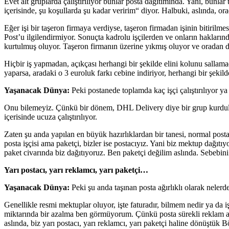
Evet alt gruplarda çalıştırılıyor bunlar posta dağıtımında. Yani, bunla
içerisinde, şu koşullarda şu kadar veririm“ diyor. Halbuki, aslında, or
Eğer işi bir taşeron firmaya verdiyse, taşeron firmadan işinin bitirilme
Post’u ilgilendirmiyor. Sonuçta kadrolu işçilerden ve onların haklarınd
kurtulmuş oluyor. Taşeron firmanın üzerine yıkmış oluyor ve oradan da
Hiçbir iş yapmadan, açıkçası herhangi bir şekilde elini kolunu sallama
yaparsa, aradaki o 3 euroluk farkı cebine indiriyor, herhangi bir şekil
Yaşanacak Dünya:
Peki postanede toplamda kaç işçi çalıştırılıyor y
Onu bilemeyiz. Çünkü bir dönem, DHL Delivery diye bir grup kurdular.
içerisinde ucuza çalıştırılıyor.
Zaten şu anda yapılan en büyük hazırlıklardan bir tanesi, normal posta 
posta işçisi ama paketçi, bizler ise postacıyız. Yani biz mektup dağıtı
paket civarında biz dağıtıyoruz. Ben paketçi değilim aslında. Sebebini 
Yarı postacı, yarı reklamcı, yarı paketçi…
Yaşanacak Dünya:
Peki şu anda taşınan posta ağırlıklı olarak nelerd
Genellikle resmi mektuplar oluyor, işte faturadır, bilmem nedir ya da
miktarında bir azalma ben görmüyorum. Çünkü posta sürekli reklam alıy
aslında, biz yarı postacı, yarı reklamcı, yarı paketçi haline dönüştük B