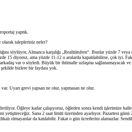
roportaj yaptık.
 olarak talepleriniz neler?
ığını söylüyor, Almanca karşılığı „Realitätsfern“. Bunlar yüzde 7 veya
de 15 diyoruz, ama yüzde 11-12 o aralarda kapatılabilirse, çok iyi. Fa
 arkadaş var o söyledi. Büyük bir ihtimalle uzlaşma sağlanamayacak ve u
şekilde bizlere bir faydası yok.
z var. Uyarı grevi yapsan ne olur, yapmasan ne olur.
deriliyor. Öğleye kadar çalışıyoruz, öğleden sonra kendi işlerimize hall
i yetiştireceğiz. Sana 2 saat limiti üzerinden ayarlıyor. Pazartesi günü 2 
alı olmayanlar da katılabilir. Fakat o gün ücretlerini alamazlar. Sendikal