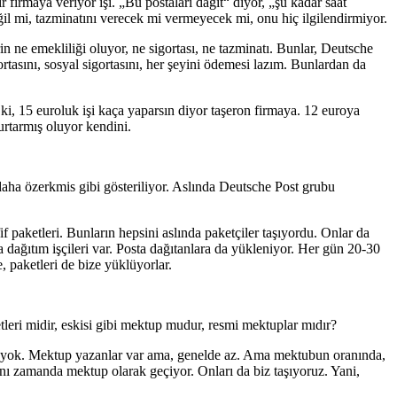
 firmaya veriyor işi. „Bu postaları dağıt“ diyor, „şu kadar saat
eğil mi, tazminatını verecek mi vermeyecek mi, onu hiç ilgilendirmiyor.
rin ne emekliliği oluyor, ne sigortası, ne tazminatı. Bunlar, Deutsche
rtasını, sosyal sigortasını, her şeyini ödemesi lazım. Bunlardan da
 ki, 15 euroluk işi kaça yaparsın diyor taşeron firmaya. 12 euroya
urtarmış oluyor kendini.
aha özerkmis gibi gösteriliyor. Aslında Deutsche Post grubu
f paketleri. Bunların hepsini aslında paketçiler taşıyordu. Onlar da
ta dağıtım işçileri var. Posta dağıtanlara da yükleniyor. Her gün 20-30
, paketleri de bize yüklüyorlar.
etleri midir, eskisi gibi mektup mudur, resmi mektuplar mıdır?
yazan yok. Mektup yazanlar var ama, genelde az. Ama mektubun oranında,
ynı zamanda mektup olarak geçiyor. Onları da biz taşıyoruz. Yani,