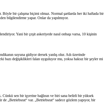
ar. Böyle bir çalışma biçimi olmaz. Normal şartlarda her iki haftada bir
nden bilgilendirme yapar. Onlar da yapılmıyor.
lendiriyor. Yani bir çeşit askeriyede nasıl onbaşı varsa, 10 kişinin
sendikanın suyuna gidiyor dersek yanlış olur. Adı üzerinde
ki bazı değişiklikleri falan uyguluyor mu, yoksa haksız bir şeyler mi
 Cünkü sen bir işyerine bağlısın ve biri sana belirli bir yüksek
 bir de „Betriebsrat“ var. „Betriebsrat“ sadece gözlem yapıyor, bir