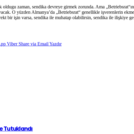
 oldugu zaman, sendika devreye girmek zorunda. Ama „Betriebsrat“ın iç
cak. O yüzden Almanya’da „Betriebsrat“ genellikle işverenlerin ekmeğ
kt bir işin varsa, sendika ile muhatap olabilirsin, sendika ile ilişkiye
App
Viber
Share via Email
Yazdır
de Tutuklandı