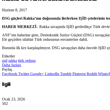
Haziran 8, 2017
DSG güçleri Rakka’nın doğusunda ilerlerken IŞİD çetelerinin terk
HABER MERKEZİ
– Rakka savaşında IŞİD geriledikçe Türk devletin
ANF’nin haberine göre, Demokratik Suriye Güçleri (DSG) savaşçıları
Ele geçirilen silahlar Türk ordusunun envanterine dahil.
Bununla ilk kez karşılaşılmıyor. DSG savaşçıları daha öncede IŞİD çet
Etiketler
ışid
rakka
türk ordusu
Daha fazlası
Paylaş
Facebook
Twitter
Google+
LinkedIn
Tumblr
Pinterest
Reddit
Whats
İlgili
Ocak 23, 2026
502