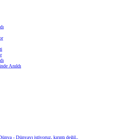
dı
or
ti
r
dı
inde Anıldı