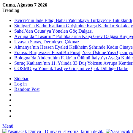
Cuma, Ağustos 7 2026
Trending
İsviçre’nin İade Ettiği Bahar Yalçınkaya Türkiye’de Tutuklandı
Stuttgart’ta Kadın Katliamı Girişimine Karşı Kadınlar Sokaktay
Sahel’den Ceuta’ya Yönelen Göç Dalgası
Avrupa’da “Tasarruf” Politikalarına Karşı Grev Dalgası Büyüy
Uzayan Savaş, Derinleşen Çıkmaz
Almanya’nın Hessen Eyaleti Kelkheim Şehrinde Kadın Cinaye
Fransız Burjuvazisi Fırsat Bu Fırsat, Yasa Üstüne Yasa Çıkarıyo
Bologna’da Abderrahim Fakir’in Ölümü İtalya’yı Ayağa Kaldır
Suruç Katliamı’nın 11. Yılında 33 Düş Yolcusu Avrupa Kentler
COSMO ya Yönelik Tasfiye Girişimi ve Çok Dilliliğe Darbe
Sidebar
Log in
Random Post
Menü