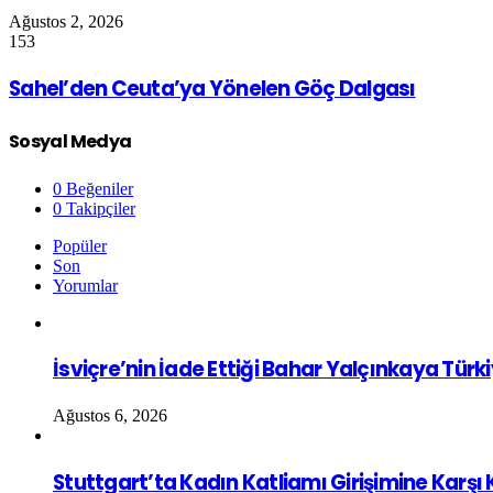
Ağustos 2, 2026
153
Sahel’den Ceuta’ya Yönelen Göç Dalgası
Sosyal Medya
0
Beğeniler
0
Takipçiler
Popüler
Son
Yorumlar
İsviçre’nin İade Ettiği Bahar Yalçınkaya Türk
Ağustos 6, 2026
Stuttgart’ta Kadın Katliamı Girişimine Karşı