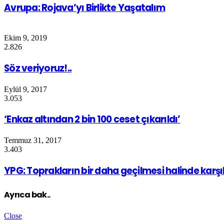
Avrupa: Rojava’yı Birlikte Yaşatalım
Ekim 9, 2019
2.826
Söz veriyoruz!..
Eylül 9, 2017
3.053
‘Enkaz altından 2 bin 100 ceset çıkarıldı’
Temmuz 31, 2017
3.403
YPG: Toprakların bir daha geçilmesi halinde karşı
Ayrıca bak..
Close