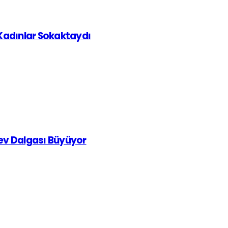
 Kadınlar Sokaktaydı
rev Dalgası Büyüyor