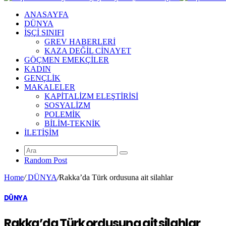
ANASAYFA
DÜNYA
İŞÇİ SINIFI
GREV HABERLERİ
KAZA DEĞİL CİNAYET
GÖÇMEN EMEKÇİLER
KADIN
GENÇLİK
MAKALELER
KAPİTALİZM ELEŞTİRİSİ
SOSYALİZM
POLEMİK
BİLİM-TEKNİK
ILETIŞIM
Random Post
Home
/
DÜNYA
/
Rakka’da Türk ordusuna ait silahlar
DÜNYA
Rakka’da Türk ordusuna ait silahlar