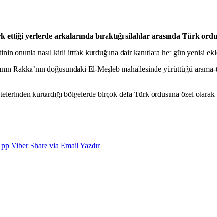
 ettiği yerlerde arkalarında bıraktığı silahlar arasında Türk ordu
in onunla nasıl kirli ittfak kurduğuna dair kanıtlara her gün yenisi ekl
nın Rakka’nın doğusundaki El-Meşleb mahallesinde yürüttüğü arama-ta
elerinden kurtardığı bölgelerde birçok defa Türk ordusuna özel olarak 
App
Viber
Share via Email
Yazdır