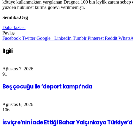
kötüye kullanmaktan yargılanan Dragnea 100 bin leylik zarara sebep 
yüzden hükümet kurma görevi verilmemişti.
Sendika.Org
Daha fazlası
Paylaş
Facebook
Twitter
Google+
LinkedIn
Tumblr
Pinterest
Reddit
Whats
İlgili
Ağustos 7, 2026
91
Beş çocuğu ile ‘deport kampı’nda
Ağustos 6, 2026
106
İsviçre’nin İade Ettiği Bahar Yalçınkaya Türkiye’