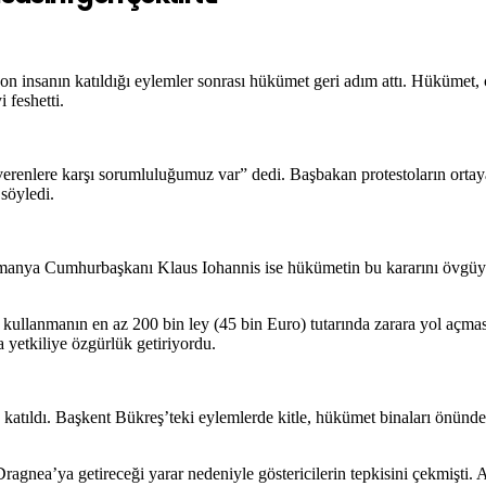
 insanın katıldığı eylemler sonrası hükümet geri adım attı. Hükümet,
 feshetti.
enlere karşı sorumluluğumuz var” dedi. Başbakan protestoların ortaya 
söyledi.
anya Cumhurbaşkanı Klaus Iohannis ise hükümetin bu kararını övgüyle
ullanmanın en az 200 bin ley (45 bin Euro) tutarında zarara yol açma
 yetkiliye özgürlük getiriyordu.
ıldı. Başkent Bükreş’teki eylemlerde kitle, hükümet binaları önünde ba
ea’ya getireceği yarar nedeniyle göstericilerin tepkisini çekmişti. A