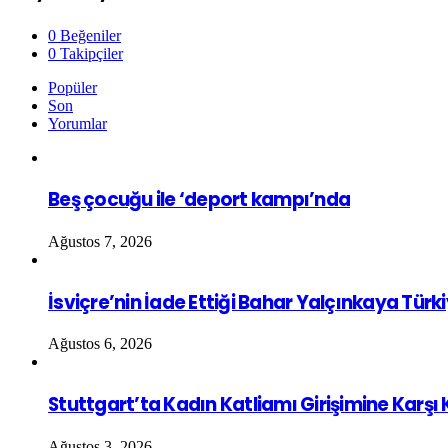
0
Beğeniler
0
Takipçiler
Popüler
Son
Yorumlar
Beş çocuğu ile ‘deport kampı’nda
Ağustos 7, 2026
İsviçre’nin İade Ettiği Bahar Yalçınkaya Türk
Ağustos 6, 2026
Stuttgart’ta Kadın Katliamı Girişimine Karşı
Ağustos 3, 2026