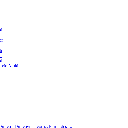
dı
or
ti
r
dı
inde Anıldı