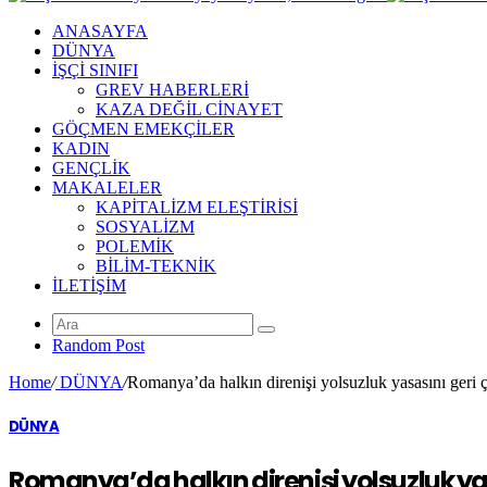
ANASAYFA
DÜNYA
İŞÇİ SINIFI
GREV HABERLERİ
KAZA DEĞİL CİNAYET
GÖÇMEN EMEKÇİLER
KADIN
GENÇLİK
MAKALELER
KAPİTALİZM ELEŞTİRİSİ
SOSYALİZM
POLEMİK
BİLİM-TEKNİK
ILETIŞIM
Random Post
Home
/
DÜNYA
/
Romanya’da halkın direnişi yolsuzluk yasasını geri çe
DÜNYA
Romanya’da halkın direnişi yolsuzluk yasa