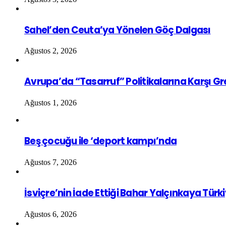
Sahel’den Ceuta’ya Yönelen Göç Dalgası
Ağustos 2, 2026
Avrupa’da “Tasarruf” Politikalarına Karşı G
Ağustos 1, 2026
Beş çocuğu ile ‘deport kampı’nda
Ağustos 7, 2026
İsviçre’nin İade Ettiği Bahar Yalçınkaya Türk
Ağustos 6, 2026