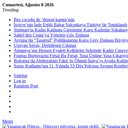
Cumartesi, Ağustos 8 2026
Trending
Beş çocuğu ile ‘deport kampı’nda
İsviçre’nin İade Ettiği Bahar Yalçınkaya Türkiye’de Tutuklandı
Stuttgart’ta Kadın Katliamı Girişimine Karşı Kadınlar Sokaktay
Sahel’den Ceuta’ya Yönelen Göç Dalgası
Avrupa’da “Tasarruf” Politikalarına Karşı Grev Dalgası Büyüy
Uzayan Savaş, Derinleşen Çıkmaz
Almanya’nın Hessen Eyaleti Kelkheim Şehrinde Kadın Cinaye
Fransız Burjuvazisi Fırsat Bu Fırsat, Yasa Üstüne Yasa Çıkarıyo
Bologna’da Abderrahim Fakir’in Ölümü İtalya’yı Ayağa Kaldır
Suruç Katliamı’nın 11. Yılında 33 Düş Yolcusu Avrupa Kentler
Sidebar
Log in
Random Post
Menü