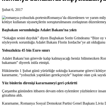
Şubat 6, 2017
Romanya’da düzenlenen ve yarım milyon
kötüye kullanan siyasetçilerin soruşturulmasını zorlaştıran düzenlemeyi
Başbakan sorumluluğu Adalet Bakanı’na yıktı
“Sokağın sesini duyduk” diyen Başbakan Sorin Grindeanu “Bize oy ver
söyleyerek sorumluğu Adalet Bakanı Florin Iordache’ye ait olduğunu 
Yolsuzlukta 45 bin Euro sınırı
Adalet Bakanı’nın görevde kalıp kalmayacağı henüz bilinmezken Rom
bakamam” diyerek istifa etmişti.
Hükümetin 1 Şubat günü yürürlüğe soktuğu kararname görevi kötüye k
kararname, “yolsuzluk yaptıkları gerekçesiyle” hapiste olan çok sayıda
Yüz binlerin direnişi kararnameyi geri çektirtti
Çarşamba gününden itibaren devam eden eylemlere yüzbinlerce insan kat
gözaltına aldı.
Kararname, Romanya Sosyal Demokrat Partisi Genel Başkanı Liviu Dragn