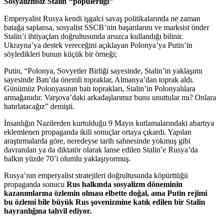
“
”
Sosyalizmsiz Stalin
popülerliği
Emperyalist Rusya kendi işgalci savaş politikalarında ne zaman
batağa saplansa, sosyalist SSCB’nin başarılarını ve marksist önder
Stalin’i ihtiyaçları doğrultusunda arsızca kullandığı bilinir.
Ukrayna’ya destek vereceğini açıklayan Polonya’ya Putin’in
söyledikleri bunun küçük bir örneği;
Putin, “Polonya, Sovyetler Birliği sayesinde, Stalin’in yaklaşımı
sayesinde Batı’da önemli topraklar, Almanya’dan toprak aldı.
Günümüz Polonyasının batı toprakları, Stalin’in Polonyalılara
armağanıdır. Varşova’daki arkadaşlarımız bunu unuttular mı? Onlara
hatırlatacağız” demişti.
İnsanlığın Nazilerden kurtulduğu 9 Mayıs kutlamalarındaki abartıya
eklemlenen propaganda ikili sonuçlar ortaya çıkardı. Yapılan
araştırmalarda göre, neredeyse tarih sahnesinde yokmuş gibi
davranılan ya da diktatör olarak lanse edilen Stalin’e Rusya’da
halkın yüzde 70’i olumlu yaklaşıyormuş.
Rusya’nın emperyalist stratejileri doğrultusunda köpürttüğü
propaganda sonucu
Rus halkında sosyalizm döneminin
kazanımlarına özlemin olması elbette doğal, ama Putin rejimi
bu özlemi bile büyük Rus şovenizmine katık edilen bir Stalin
hayranlığına tahvil ediyor.