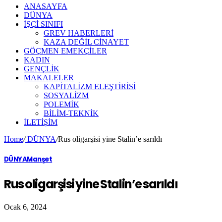
ANASAYFA
DÜNYA
İŞÇİ SINIFI
GREV HABERLERİ
KAZA DEĞİL CİNAYET
GÖÇMEN EMEKÇİLER
KADIN
GENÇLİK
MAKALELER
KAPİTALİZM ELEŞTİRİSİ
SOSYALİZM
POLEMİK
BİLİM-TEKNİK
ILETIŞIM
Home
/
DÜNYA
/
Rus oligarşisi yine Stalin’e sarıldı
DÜNYA
Manşet
Rus oligarşisi yine Stalin’e sarıldı
Ocak 6, 2024