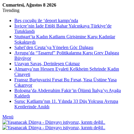
Cumartesi, Ağustos 8 2026
Trending
Beş çocuğu ile ‘deport kampı’nda
İsviçre’nin İade Ettiği Bahar Yalçınkaya Türkiye’de
Tutuklandı
Stuttgart’ta Kadın Katliamı Girişimine Karşı Kadınlar
Sokaktaydı
Sahel’den Ceuta’ya Yönelen Göç Dalgası
Avrupa’da “Tasarruf” Politikalarına Karşı Grev Dalgası
Büyüyor
Uzayan Savaş, Derinleşen Çıkmaz
Almanya’nın Hessen Eyaleti Kelkheim Şehrinde Kadın
Cinayeti
Fransız Burjuvazisi Fırsat Bu Fırsat, Yasa Üstüne Yasa
Çıkarıyor
Bologna’da Abderrahim Fakir’in Ölümü İtalya’yı Ayağa
Kaldırdı
Suruç Katliamı’nın 11. Yılında 33 Düş Yolcusu Avrupa
Kentlerinde Anıldı
Menü