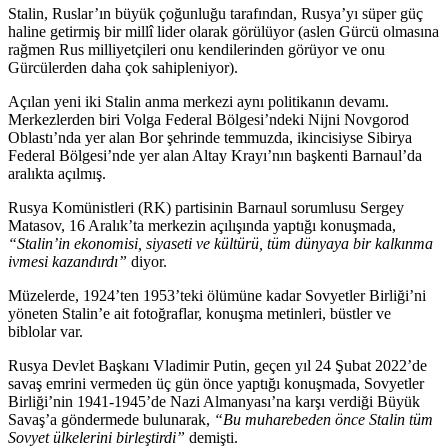
Stalin, Ruslar’ın büyük çoğunluğu tarafından, Rusya’yı süper güç
haline getirmiş bir millî lider olarak görülüyor (aslen Gürcü olmasına
rağmen Rus milliyetçileri onu kendilerinden görüyor ve onu
Gürcülerden daha çok sahipleniyor).
Açılan yeni iki Stalin anma merkezi aynı politikanın devamı.
Merkezlerden biri Volga Federal Bölgesi’ndeki Nijni Novgorod
Oblastı’nda yer alan Bor şehrinde temmuzda, ikincisiyse Sibirya
Federal Bölgesi’nde yer alan Altay Krayı’nın başkenti Barnaul’da
aralıkta açılmış.
Rusya Komünistleri (RK) partisinin Barnaul sorumlusu Sergey
Matasov, 16 Aralık’ta merkezin açılışında yaptığı konuşmada,
“Stalin’in ekonomisi, siyaseti ve kültürü, tüm dünyaya bir kalkınma
ivmesi kazandırdı”
diyor.
Müzelerde, 1924’ten 1953’teki ölümüne kadar Sovyetler Birliği’ni
yöneten Stalin’e ait fotoğraflar, konuşma metinleri, büstler ve
biblolar var.
Rusya Devlet Başkanı Vladimir Putin, geçen yıl 24 Şubat 2022’de
savaş emrini vermeden üç gün önce yaptığı konuşmada, Sovyetler
Birliği’nin 1941-1945’de Nazi Almanyası’na karşı verdiği Büyük
Savaş’a göndermede bulunarak,
“Bu muharebeden önce Stalin tüm
Sovyet ülkelerini birleştirdi”
demişti.