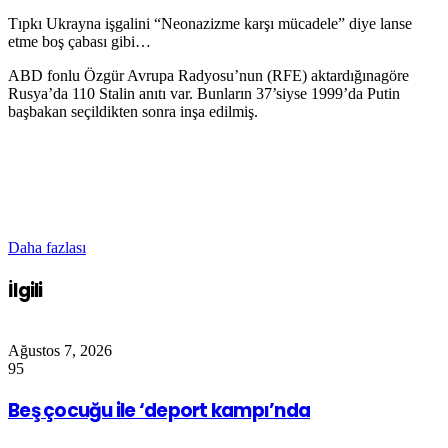
Tıpkı Ukrayna işgalini “Neonazizme karşı mücadele” diye lanse
etme boş çabası gibi…
ABD fonlu Özgür Avrupa Radyosu’nun (RFE) aktardığınagöre
Rusya’da 110 Stalin anıtı var. Bunların 37’siyse 1999’da Putin
başbakan seçildikten sonra inşa edilmiş.
Daha fazlası
İlgili
Ağustos 7, 2026
95
Beş çocuğu ile ‘deport kampı’nda