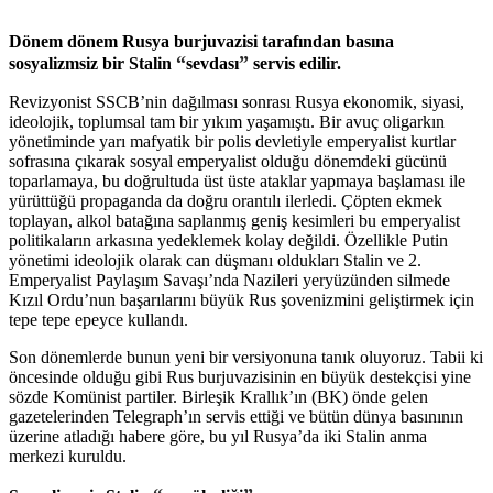
Dönem dönem Rusya burjuvazisi tarafından basına
“
”
sosyalizmsiz bir Stalin
sevdası
servis edilir.
Revizyonist SSCB’nin dağılması sonrası Rusya ekonomik, siyasi,
ideolojik, toplumsal tam bir yıkım yaşamıştı. Bir avuç oligarkın
yönetiminde yarı mafyatik bir polis devletiyle emperyalist kurtlar
sofrasına çıkarak sosyal emperyalist olduğu dönemdeki gücünü
toparlamaya, bu doğrultuda üst üste ataklar yapmaya başlaması ile
yürüttüğü propaganda da doğru orantılı ilerledi. Çöpten ekmek
toplayan, alkol batağına saplanmış geniş kesimleri bu emperyalist
politikaların arkasına yedeklemek kolay değildi. Özellikle Putin
yönetimi ideolojik olarak can düşmanı oldukları Stalin ve 2.
Emperyalist Paylaşım Savaşı’nda Nazileri yeryüzünden silmede
Kızıl Ordu’nun başarılarını büyük Rus şovenizmini geliştirmek için
tepe tepe epeyce kullandı.
Son dönemlerde bunun yeni bir versiyonuna tanık oluyoruz. Tabii ki
öncesinde olduğu gibi Rus burjuvazisinin en büyük destekçisi yine
sözde Komünist partiler. Birleşik Krallık’ın (BK) önde gelen
gazetelerinden Telegraph’ın servis ettiği ve bütün dünya basınının
üzerine atladığı habere göre, bu yıl Rusya’da iki Stalin anma
merkezi kuruldu.