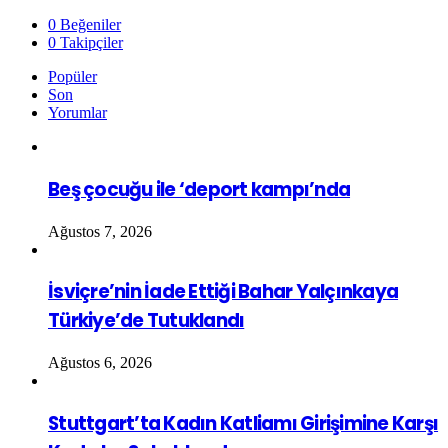
0
Beğeniler
0
Takipçiler
Popüler
Son
Yorumlar
Beş çocuğu ile ‘deport kampı’nda
Ağustos 7, 2026
İsviçre’nin İade Ettiği Bahar Yalçınkaya
Türkiye’de Tutuklandı
Ağustos 6, 2026
Stuttgart’ta Kadın Katliamı Girişimine Karşı