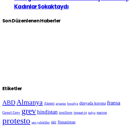
Kadınlar Sokaktaydı
Son Düzenlenen Haberler
Etiketler
Almanya
ABD
fransa
dünyada korona
Alınteri
arjantin
brezilya
grev
hindistan
Genel Grev
inşaat-iş
ingiltere
macron
italya
protesto
Yunanistan
sarı yelekliler
tikb