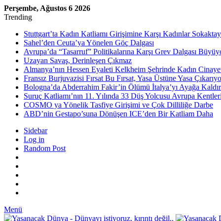
Perşembe, Ağustos 6 2026
Trending
Stuttgart’ta Kadın Katliamı Girişimine Karşı Kadınlar Sokaktay
Sahel’den Ceuta’ya Yönelen Göç Dalgası
Avrupa’da “Tasarruf” Politikalarına Karşı Grev Dalgası Büyüy
Uzayan Savaş, Derinleşen Çıkmaz
Almanya’nın Hessen Eyaleti Kelkheim Şehrinde Kadın Cinaye
Fransız Burjuvazisi Fırsat Bu Fırsat, Yasa Üstüne Yasa Çıkarıyo
Bologna’da Abderrahim Fakir’in Ölümü İtalya’yı Ayağa Kaldır
Suruç Katliamı’nın 11. Yılında 33 Düş Yolcusu Avrupa Kentler
COSMO ya Yönelik Tasfiye Girişimi ve Çok Dilliliğe Darbe
ABD’nin Gestapo’suna Dönüşen ICE’den Bir Katliam Daha
Sidebar
Log in
Random Post
Menü