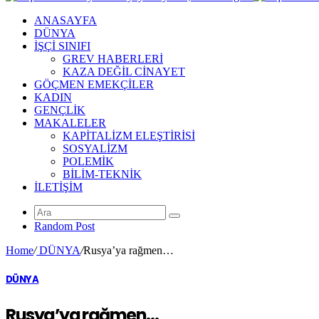
ANASAYFA
DÜNYA
İŞÇİ SINIFI
GREV HABERLERİ
KAZA DEĞİL CİNAYET
GÖÇMEN EMEKÇİLER
KADIN
GENÇLİK
MAKALELER
KAPİTALİZM ELEŞTİRİSİ
SOSYALİZM
POLEMİK
BİLİM-TEKNİK
ILETIŞIM
Random Post
Home
/
DÜNYA
/
Rusya’ya rağmen…
DÜNYA
Rusya’ya rağmen…