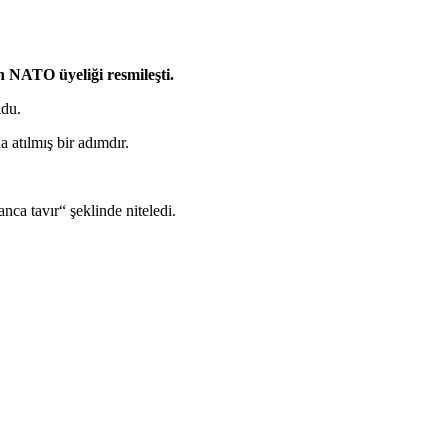
n NATO üyeliği resmileşti.
ldu.
 atılmış bir adımdır.
ca tavır“ şeklinde niteledi.