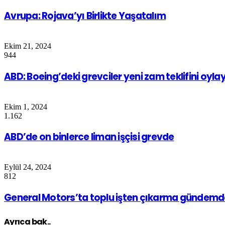
Avrupa: Rojava’yı Birlikte Yaşatalım
Ekim 21, 2024
944
ABD: Boeing’deki grevciler yeni zam teklifini oyl
Ekim 1, 2024
1.162
ABD’de on binlerce liman işçisi grevde
Eylül 24, 2024
812
General Motors’ta toplu işten çıkarma gündemd
Ayrıca bak..