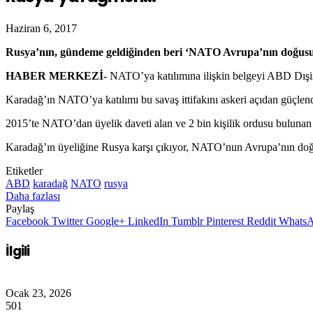
Haziran 6, 2017
Rusya’nın, gündeme geldiğinden beri ‘NATO Avrupa’nın doğusunda 
HABER MERKEZİ-
NATO’ya katılımına ilişkin belgeyi ABD Dışiş
Karadağ’ın NATO’ya katılımı bu savaş ittifakını askeri açıdan güçlen
2015’te NATO’dan üyelik daveti alan ve 2 bin kişilik ordusu bulunan 
Karadağ’ın üyeliğine Rusya karşı çıkıyor, NATO’nun Avrupa’nın doğusun
Etiketler
ABD
karadağ
NATO
rusya
Daha fazlası
Paylaş
Facebook
Twitter
Google+
LinkedIn
Tumblr
Pinterest
Reddit
Whats
İlgili
Ocak 23, 2026
501