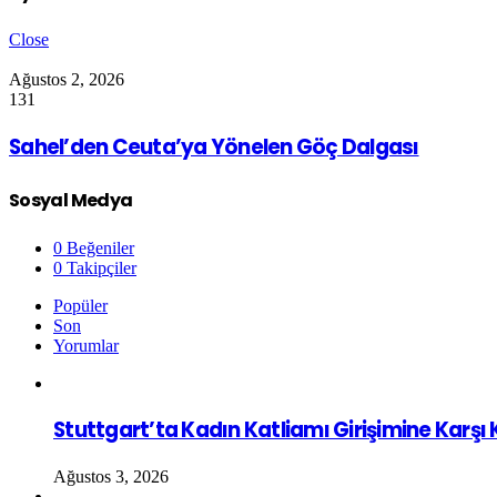
Close
Ağustos 2, 2026
131
Sahel’den Ceuta’ya Yönelen Göç Dalgası
Sosyal Medya
0
Beğeniler
0
Takipçiler
Popüler
Son
Yorumlar
Stuttgart’ta Kadın Katliamı Girişimine Karşı
Ağustos 3, 2026