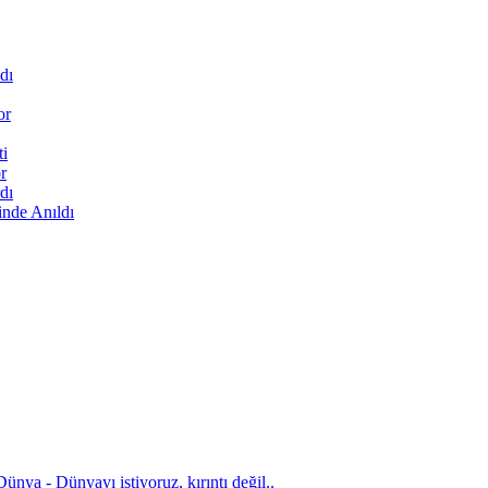
dı
or
ti
r
dı
inde Anıldı