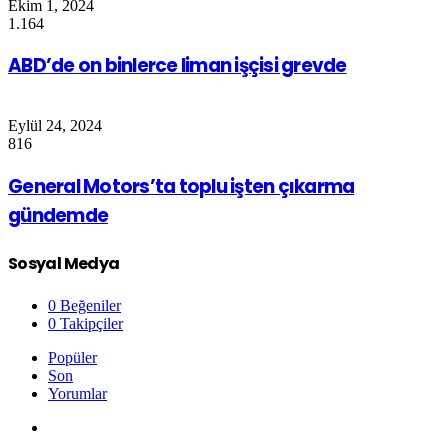
Ekim 1, 2024
1.164
ABD’de on binlerce liman işçisi grevde
Eylül 24, 2024
816
General Motors’ta toplu işten çıkarma
gündemde
Sosyal Medya
0
Beğeniler
0
Takipçiler
Popüler
Son
Yorumlar