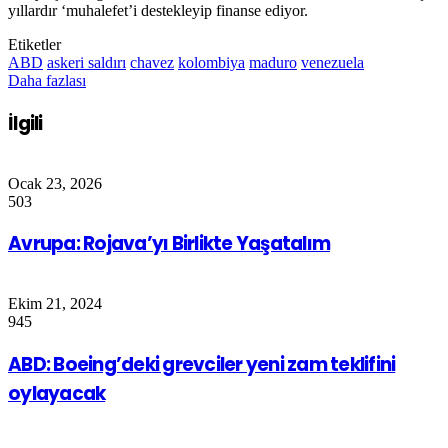
yıllardır ‘muhalefet’i destekleyip finanse ediyor.
Etiketler
ABD
askeri saldırı
chavez
kolombiya
maduro
venezuela
Daha fazlası
İlgili
Ocak 23, 2026
503
Avrupa: Rojava’yı Birlikte Yaşatalım
Ekim 21, 2024
945
ABD: Boeing’deki grevciler yeni zam teklifini
oylayacak