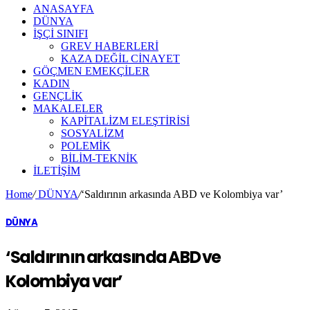
ANASAYFA
DÜNYA
İŞÇİ SINIFI
GREV HABERLERİ
KAZA DEĞİL CİNAYET
GÖÇMEN EMEKÇİLER
KADIN
GENÇLİK
MAKALELER
KAPİTALİZM ELEŞTİRİSİ
SOSYALİZM
POLEMİK
BİLİM-TEKNİK
ILETIŞIM
Home
/
DÜNYA
/
‘Saldırının arkasında ABD ve Kolombiya var’
DÜNYA
‘Saldırının arkasında ABD ve
Kolombiya var’