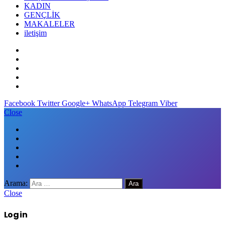
KADIN
GENÇLİK
MAKALELER
iletişim
Facebook
Twitter
Google+
WhatsApp
Telegram
Viber
Close
Arama:
Close
Log in