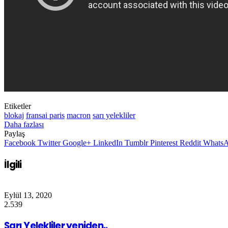
Etiketler
blokaj
fransai paris
macron
sarı yelekliler
Daha fazlası
Paylaş
Facebook
Twitter
Google+
LinkedIn
Tumblr
Pinterest
Reddit
Whats
İlgili
Eylül 13, 2020
2.539
Sarı Yelekliler yeniden..