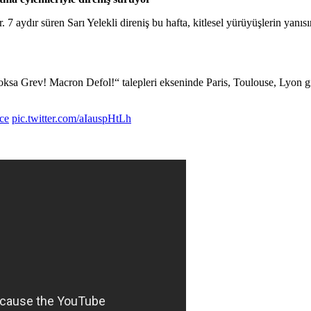
 7 aydır süren Sarı Yelekli direniş bu hafta, kitlesel yürüyüşlerin yanısı
! Yoksa Grev! Macron Defol!“ talepleri ekseninde Paris, Toulouse, Lyon 
ce
pic.twitter.com/aIauspHtLh