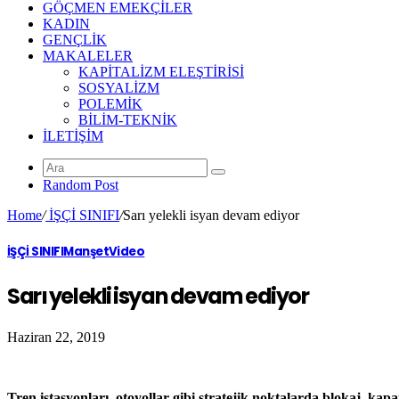
GÖÇMEN EMEKÇİLER
KADIN
GENÇLİK
MAKALELER
KAPİTALİZM ELEŞTİRİSİ
SOSYALİZM
POLEMİK
BİLİM-TEKNİK
ILETIŞIM
Random Post
Home
/
İŞÇİ SINIFI
/
Sarı yelekli isyan devam ediyor
İŞÇİ SINIFI
Manşet
Video
Sarı yelekli isyan devam ediyor
Haziran 22, 2019
Tren istasyonları, otoyollar gibi stratejik noktalarda blokaj, kap