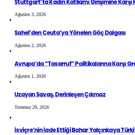
Stuttgart’ta Kadın Katliamı Girişimine Karşı
Ağustos 3, 2026
Sahel’den Ceuta’ya Yönelen Göç Dalgası
Ağustos 2, 2026
Avrupa’da “Tasarruf” Politikalarına Karşı G
Ağustos 1, 2026
Uzayan Savaş, Derinleşen Çıkmaz
Temmuz 29, 2026
İsviçre’nin İade Ettiği Bahar Yalçınkaya Türk