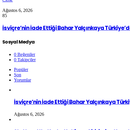
Ağustos 6, 2026
85
İsviçre’nin İade Ettiği Bahar Yalçınkaya Türkiye’
Sosyal Medya
0
Beğeniler
0
Takipçiler
Popüler
Son
Yorumlar
İsviçre’nin İade Ettiği Bahar Yalçınkaya Türk
Ağustos 6, 2026