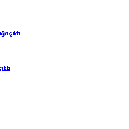
ağa çıktı
ıktı