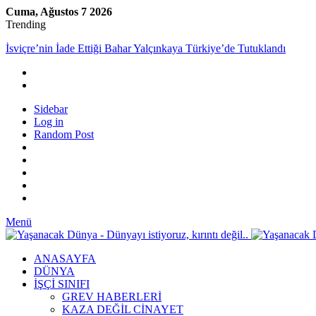
Cuma, Ağustos 7 2026
Trending
İsviçre’nin İade Ettiği Bahar Yalçınkaya Türkiye’de Tutuklandı
Sidebar
Log in
Random Post
Menü
ANASAYFA
DÜNYA
İŞÇİ SINIFI
GREV HABERLERİ
KAZA DEĞİL CİNAYET