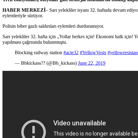
HABER MERKEZİ
– Sarı yelekliler isyanı 32. haftada devam ediyor.
eylemleriyle sürüyor.
Polisin biber gazlı saldırıları eylemleri durduramıyor.
Sarı yelekliler 32. hafta için „Yollar herkes için! Ekonomi halk için
yapılması çağrısında bulunmuştu.
Blocking railway station
#acte32
#YellowVests
#yellowresistan
— Bbkickass?? (@Bb_kickass)
June 22, 2019