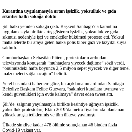
Karantina uygulamasıyla artan işsizlik, yoksulluk ve gıda
sıkıntısı halkı sokağa döktü
Şili halkı yeniden sokağa çıktı. Başkent Santiago’da karantina
uygulamasıyla birlikte artış gösteren işsizlik, yoksulluk ve gıda
sıkıntısı nedeniyle işçi ve emekçiler hükümeti protesto etti. Yoksul
mahallelerde bir araya gelen halka polis biber gazı ve tazyikli suyla
saldırdı.
Cumhurbaşkanı Sebastián Piñera, protestoların ardından
televizyonda konuşarak “muhtaçlara yiyecek dağıtma” sözü verdi,
“önümüzdeki hafta boyunca 2,5 milyon sepet yiyecek ve diğer temel
malzemeleri sağlanacağını” belirtti.
Yerel basındaki haberlere göre, bu açıklamanın ardından Santiago
Belediye Başkanı Felipe Guevara, “sakinleri kurallara uymaya ve
kendi güvenlikleri için evde kalmaya” davet eden tweet attı.
Şili’de, salgının yayılmasıyla birlikte kesintiye uğrayan işsizlik,
yoksulluk protestoları, Ekim 2019’da metro fiyatlarında planlanan
yüksek artışla tetiklenmiş ve tüm ülkeye yayılmıştı.
Ülkede şimdiye kadar 478 ölümle sonuçlanan 46 binden fazla
Covid-19 vakası var.