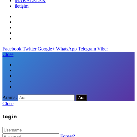
MAKALELER
iletişim
Facebook
Twitter
Google+
WhatsApp
Telegram
Viber
Close
Arama:
Close
Log in
Forget?