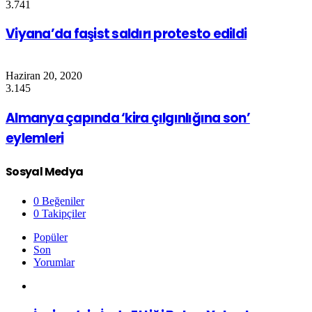
3.741
Viyana’da faşist saldırı protesto edildi
Haziran 20, 2020
3.145
Almanya çapında ‘kira çılgınlığına son’
eylemleri
Sosyal Medya
0
Beğeniler
0
Takipçiler
Popüler
Son
Yorumlar