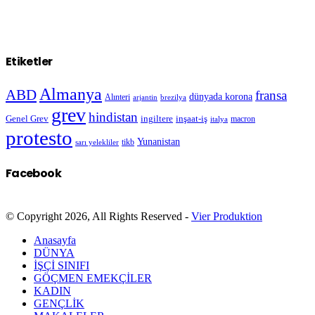
Etiketler
Almanya
ABD
fransa
dünyada korona
Alınteri
arjantin
brezilya
grev
hindistan
Genel Grev
inşaat-iş
ingiltere
macron
italya
protesto
Yunanistan
sarı yelekliler
tikb
Facebook
© Copyright 2026, All Rights Reserved -
Vier Produktion
Anasayfa
DÜNYA
İŞÇİ SINIFI
GÖÇMEN EMEKÇİLER
KADIN
GENÇLİK