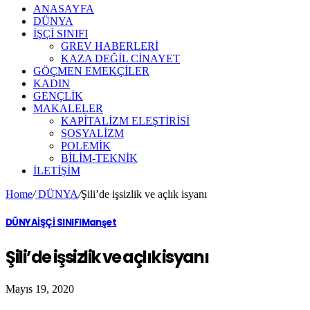
ANASAYFA
DÜNYA
İŞÇİ SINIFI
GREV HABERLERİ
KAZA DEĞİL CİNAYET
GÖÇMEN EMEKÇİLER
KADIN
GENÇLİK
MAKALELER
KAPİTALİZM ELEŞTİRİSİ
SOSYALİZM
POLEMİK
BİLİM-TEKNİK
ILETIŞIM
Home
/
DÜNYA
/
Şili’de işsizlik ve açlık isyanı
DÜNYA
İŞÇİ SINIFI
Manşet
Şili’de işsizlik ve açlık isyanı
Mayıs 19, 2020