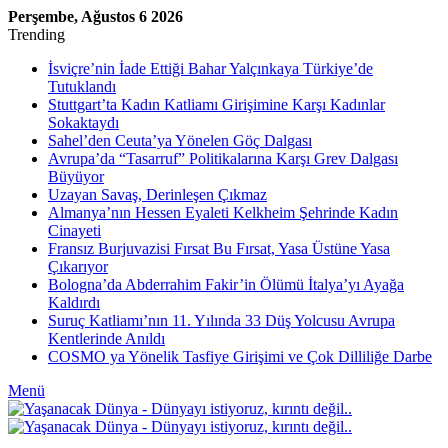
Perşembe, Ağustos 6 2026
Trending
İsviçre’nin İade Ettiği Bahar Yalçınkaya Türkiye’de
Tutuklandı
Stuttgart’ta Kadın Katliamı Girişimine Karşı Kadınlar
Sokaktaydı
Sahel’den Ceuta’ya Yönelen Göç Dalgası
Avrupa’da “Tasarruf” Politikalarına Karşı Grev Dalgası
Büyüyor
Uzayan Savaş, Derinleşen Çıkmaz
Almanya’nın Hessen Eyaleti Kelkheim Şehrinde Kadın
Cinayeti
Fransız Burjuvazisi Fırsat Bu Fırsat, Yasa Üstüne Yasa
Çıkarıyor
Bologna’da Abderrahim Fakir’in Ölümü İtalya’yı Ayağa
Kaldırdı
Suruç Katliamı’nın 11. Yılında 33 Düş Yolcusu Avrupa
Kentlerinde Anıldı
COSMO ya Yönelik Tasfiye Girişimi ve Çok Dilliliğe Darbe
Menü