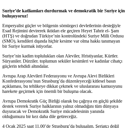
Suriye’de katliamları durdurmak ve demokratik bir Suriye için
buluşuyoruz!
Emperyalist güçler ve bölgenin sömürgeci devletlerinin desteğiyle
Esad Rejimini devirerek iktidarı ele geçiren Heyet Tahrir el- Şam
(HTŞ) ve doğrudan Türkiye’nin kontrolündeki Suriye Milli Ordusu
(SMO), kendileri dışında hiçbir kesime var olma hakkı tanımayan
bir Suriye kurmak istiyorlar.
Suriye’nin kadim toplulukları olan Aleviler, Hristiyanlar, Kürtler.
Süryaniler. Dürziler. toplumun seküler kesimleri ve kadınlar cihatçı
güçlerin tehdidi altındalar.
Avrupa Arap Alevileri Federasyonu ve Avrupa Alevi Birlikleri
Konfederasyonu’nun Strasburg’da düzenleyeceği kitlesel basın
açıklaması, bu tehlikeye dikkat çekmek ve uluslararası kamuoyunu
harekete geçirmek için önemli bir buluşma olacak.
Avrupa Demokratik Güç Birliği olarak bu çağrıya en güçlü şekilde
destek vererek Suriye halklarının yalnız olmadığını tüm dünyaya
duyuracak ve Demokratik Suriye mücadelesinin yanında
olduğumuzu bir kez daha dile getireceğiz.
4 Ocak 2025 saat 11.00’de Strasburg’da buluşalım. Şeriatçı değil