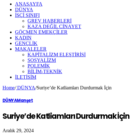
ANASAYFA
DÜNYA
İŞÇİ SINIFI
GREV HABERLERİ
KAZA DEĞİL CİNAYET
GÖÇMEN EMEKÇİLER
KADIN
GENÇLİK
MAKALELER
KAPİTALİZM ELEŞTİRİSİ
SOSYALİZM
POLEMİK
BİLİM-TEKNİK
ILETIŞIM
Home
/
DÜNYA
/
Suriye’de Katliamları Durdurmak İçin
DÜNYA
Manşet
Suriye’de Katliamları Durdurmak İçin
Aralık 29, 2024