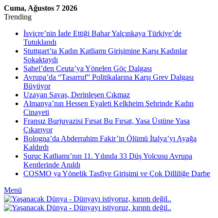
Cuma, Ağustos 7 2026
Trending
İsviçre’nin İade Ettiği Bahar Yalçınkaya Türkiye’de
Tutuklandı
Stuttgart’ta Kadın Katliamı Girişimine Karşı Kadınlar
Sokaktaydı
Sahel’den Ceuta’ya Yönelen Göç Dalgası
Avrupa’da “Tasarruf” Politikalarına Karşı Grev Dalgası
Büyüyor
Uzayan Savaş, Derinleşen Çıkmaz
Almanya’nın Hessen Eyaleti Kelkheim Şehrinde Kadın
Cinayeti
Fransız Burjuvazisi Fırsat Bu Fırsat, Yasa Üstüne Yasa
Çıkarıyor
Bologna’da Abderrahim Fakir’in Ölümü İtalya’yı Ayağa
Kaldırdı
Suruç Katliamı’nın 11. Yılında 33 Düş Yolcusu Avrupa
Kentlerinde Anıldı
COSMO ya Yönelik Tasfiye Girişimi ve Çok Dilliliğe Darbe
Menü