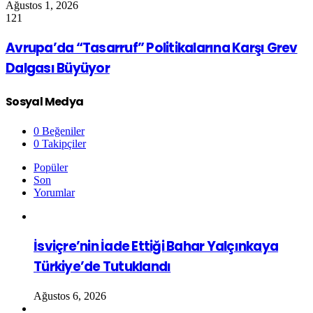
Ağustos 1, 2026
121
Avrupa’da “Tasarruf” Politikalarına Karşı Grev
Dalgası Büyüyor
Sosyal Medya
0
Beğeniler
0
Takipçiler
Popüler
Son
Yorumlar
İsviçre’nin İade Ettiği Bahar Yalçınkaya
Türkiye’de Tutuklandı
Ağustos 6, 2026