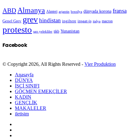
Almanya
ABD
fransa
dünyada korona
Alınteri
arjantin
brezilya
grev
hindistan
Genel Grev
inşaat-iş
ingiltere
macron
italya
protesto
Yunanistan
sarı yelekliler
tikb
Facebook
© Copyright 2026, All Rights Reserved -
Vier Produktion
Anasayfa
DÜNYA
İŞÇİ SINIFI
GÖÇMEN EMEKÇİLER
KADIN
GENÇLİK
MAKALELER
iletişim