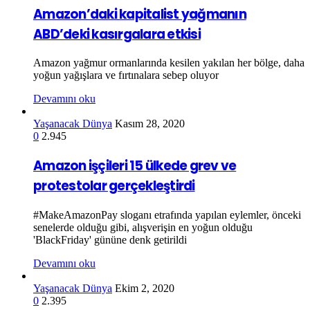
Amazon’daki kapitalist yağmanın
ABD’deki kasırgalara etkisi
Amazon yağmur ormanlarında kesilen yakılan her bölge, daha
yoğun yağışlara ve fırtınalara sebep oluyor
Devamını oku
Yaşanacak Dünya
Kasım 28, 2020
0
2.945
Amazon işçileri 15 ülkede grev ve
protestolar gerçekleştirdi
#MakeAmazonPay sloganı etrafında yapılan eylemler, önceki
senelerde olduğu gibi, alışverişin en yoğun olduğu
'BlackFriday' gününe denk getirildi
Devamını oku
Yaşanacak Dünya
Ekim 2, 2020
0
2.395