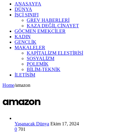
ANASAYFA
DÜNYA
İŞÇİ SINIFI
GREV HABERLERİ
KAZA DEĞİL CİNAYET
GÖÇMEN EMEKÇİLER
KADIN
GENÇLİK
MAKALELER
KAPİTALİZM ELEŞTİRİSİ
SOSYALİZM
POLEMİK
BİLİM-TEKNİK
ILETIŞIM
Home
/
amazon
amazon
Yaşanacak Dünya
Ekim 17, 2024
0
701