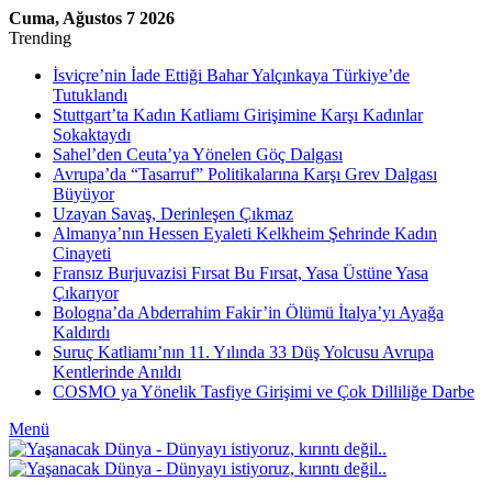
Cuma, Ağustos 7 2026
Trending
İsviçre’nin İade Ettiği Bahar Yalçınkaya Türkiye’de
Tutuklandı
Stuttgart’ta Kadın Katliamı Girişimine Karşı Kadınlar
Sokaktaydı
Sahel’den Ceuta’ya Yönelen Göç Dalgası
Avrupa’da “Tasarruf” Politikalarına Karşı Grev Dalgası
Büyüyor
Uzayan Savaş, Derinleşen Çıkmaz
Almanya’nın Hessen Eyaleti Kelkheim Şehrinde Kadın
Cinayeti
Fransız Burjuvazisi Fırsat Bu Fırsat, Yasa Üstüne Yasa
Çıkarıyor
Bologna’da Abderrahim Fakir’in Ölümü İtalya’yı Ayağa
Kaldırdı
Suruç Katliamı’nın 11. Yılında 33 Düş Yolcusu Avrupa
Kentlerinde Anıldı
COSMO ya Yönelik Tasfiye Girişimi ve Çok Dilliliğe Darbe
Menü