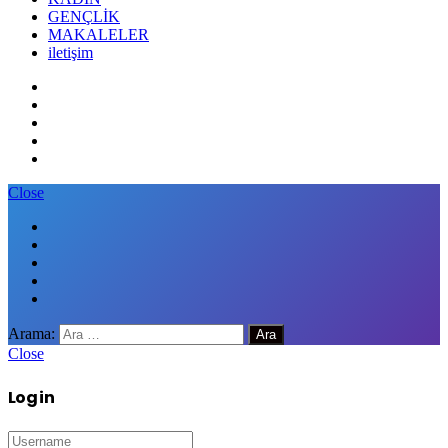
GENÇLİK
MAKALELER
iletişim
Close
Arama:
Close
Log in