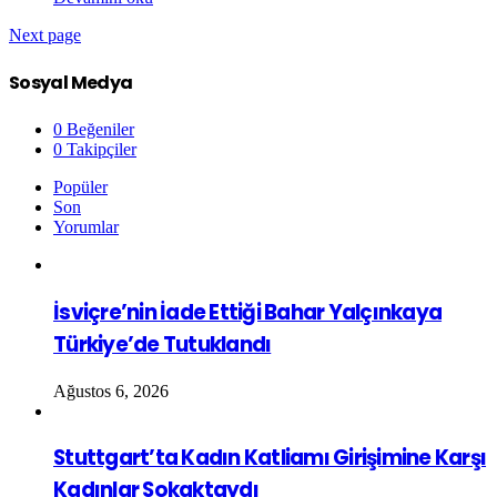
Next page
Sosyal Medya
0
Beğeniler
0
Takipçiler
Popüler
Son
Yorumlar
İsviçre’nin İade Ettiği Bahar Yalçınkaya
Türkiye’de Tutuklandı
Ağustos 6, 2026
Stuttgart’ta Kadın Katliamı Girişimine Karşı
Kadınlar Sokaktaydı