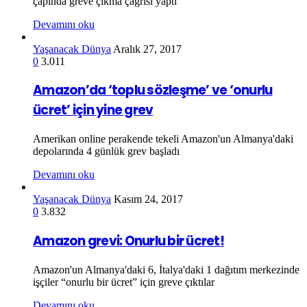
çapında greve çıkma çağrısı yaptı
Devamını oku
Yaşanacak Dünya
Aralık 27, 2017
0
3.011
Amazon’da ‘toplu sözleşme’ ve ‘onurlu
ücret’ için yine grev
Amerikan online perakende tekeli Amazon'un Almanya'daki
depolarında 4 günlük grev başladı
Devamını oku
Yaşanacak Dünya
Kasım 24, 2017
0
3.832
Amazon grevi: Onurlu bir ücret!
Amazon'un Almanya'daki 6, İtalya'daki 1 dağıtım merkezinde
işçiler “onurlu bir ücret” için greve çıktılar
Devamını oku