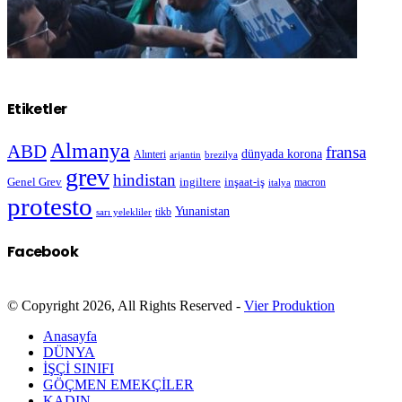
Etiketler
Almanya
ABD
fransa
dünyada korona
Alınteri
arjantin
brezilya
grev
hindistan
Genel Grev
inşaat-iş
ingiltere
macron
italya
protesto
Yunanistan
sarı yelekliler
tikb
Facebook
© Copyright 2026, All Rights Reserved -
Vier Produktion
Anasayfa
DÜNYA
İŞÇİ SINIFI
GÖÇMEN EMEKÇİLER
KADIN