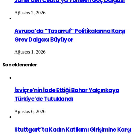
Sahel’den Ceuta’ya Yönelen Göç Dalgası
Ağustos 2, 2026
Avrupa’da “Tasarruf” Politikalarına Karşı
Grev Dalgası Büyüyor
Ağustos 1, 2026
Son eklenenler
İsviçre’nin İade Ettiği Bahar Yalçınkaya
Türkiye’de Tutuklandı
Ağustos 6, 2026
Stuttgart’ta Kadın Katliamı Girişimine Karşı