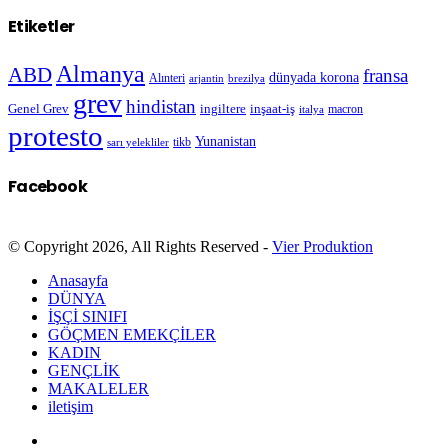
Etiketler
Almanya
ABD
fransa
dünyada korona
Alınteri
arjantin
brezilya
grev
hindistan
Genel Grev
inşaat-iş
ingiltere
macron
italya
protesto
Yunanistan
sarı yelekliler
tikb
Facebook
© Copyright 2026, All Rights Reserved -
Vier Produktion
Anasayfa
DÜNYA
İŞÇİ SINIFI
GÖÇMEN EMEKÇİLER
KADIN
GENÇLİK
MAKALELER
iletişim