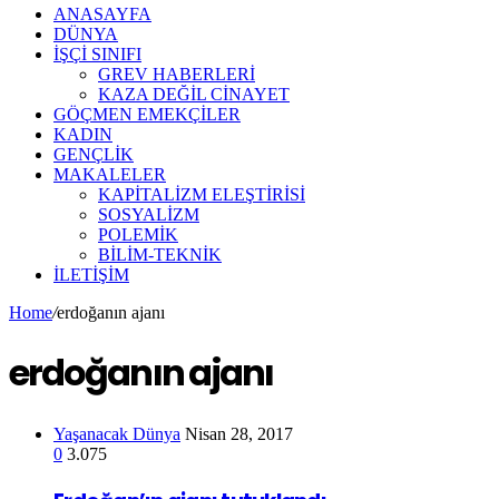
ANASAYFA
DÜNYA
İŞÇİ SINIFI
GREV HABERLERİ
KAZA DEĞİL CİNAYET
GÖÇMEN EMEKÇİLER
KADIN
GENÇLİK
MAKALELER
KAPİTALİZM ELEŞTİRİSİ
SOSYALİZM
POLEMİK
BİLİM-TEKNİK
ILETIŞIM
Home
/
erdoğanın ajanı
erdoğanın ajanı
Yaşanacak Dünya
Nisan 28, 2017
0
3.075