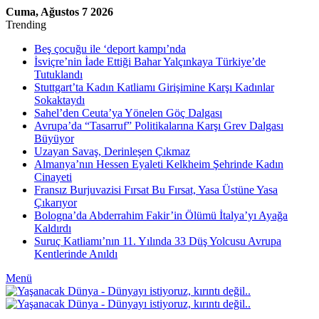
Cuma, Ağustos 7 2026
Trending
Beş çocuğu ile ‘deport kampı’nda
İsviçre’nin İade Ettiği Bahar Yalçınkaya Türkiye’de
Tutuklandı
Stuttgart’ta Kadın Katliamı Girişimine Karşı Kadınlar
Sokaktaydı
Sahel’den Ceuta’ya Yönelen Göç Dalgası
Avrupa’da “Tasarruf” Politikalarına Karşı Grev Dalgası
Büyüyor
Uzayan Savaş, Derinleşen Çıkmaz
Almanya’nın Hessen Eyaleti Kelkheim Şehrinde Kadın
Cinayeti
Fransız Burjuvazisi Fırsat Bu Fırsat, Yasa Üstüne Yasa
Çıkarıyor
Bologna’da Abderrahim Fakir’in Ölümü İtalya’yı Ayağa
Kaldırdı
Suruç Katliamı’nın 11. Yılında 33 Düş Yolcusu Avrupa
Kentlerinde Anıldı
Menü