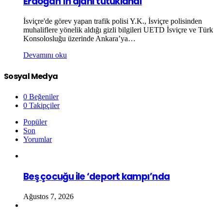
Erdoğan’ın ajanı tutuklandı
İsviçre'de görev yapan trafik polisi Y.K., İsviçre polisinden
muhaliflere yönelik aldığı gizli bilgileri UETD İsviçre ve Türk
Konsolosluğu üzerinde Ankara’ya…
Devamını oku
Sosyal Medya
0
Beğeniler
0
Takipçiler
Popüler
Son
Yorumlar
Beş çocuğu ile ‘deport kampı’nda
Ağustos 7, 2026