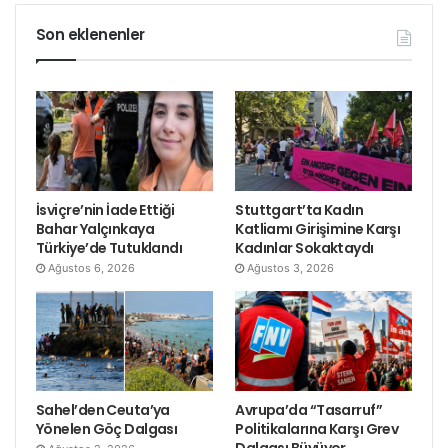
Son eklenenler
İsviçre’nin İade Ettiği
Stuttgart’ta Kadın
Bahar Yalçınkaya
Katliamı Girişimine Karşı
Türkiye’de Tutuklandı
Kadınlar Sokaktaydı
Ağustos 6, 2026
Ağustos 3, 2026
Sahel’den Ceuta’ya
Avrupa’da “Tasarruf”
Yönelen Göç Dalgası
Politikalarına Karşı Grev
Dalgası Büyüyor