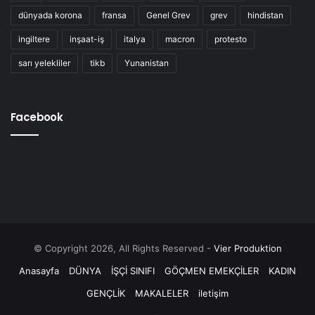
dünyada korona
fransa
Genel Grev
grev
hindistan
ingiltere
inşaat-iş
italya
macron
protesto
sarı yelekliler
tikb
Yunanistan
Facebook
© Copyright 2026, All Rights Reserved -
Vier Produktion
Anasayfa
DÜNYA
İŞÇİ SINIFI
GÖÇMEN EMEKÇİLER
KADIN
GENÇLİK
MAKALELER
iletişim