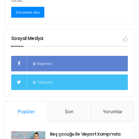
turda…
Devamını oku
Sosyal Medya
0
Beğeniler
0
Takipçiler
Popüler
Son
Yorumlar
Beş çocuğu ile ‘deport kampı’nda