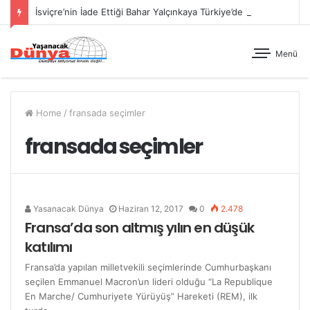
İsviçre’nin İade Ettiği Bahar Yalçınkaya Türkiye’de Tutuklandı
Menü
Home
/
fransada seçimler
fransada seçimler
Yasanacak Dünya
Haziran 12, 2017
0
2.478
Fransa’da son altmış yılın en düşük
katılımı
Fransa’da yapılan milletvekili seçimlerinde Cumhurbaşkanı
seçilen Emmanuel Macron’un lideri olduğu “La Republique
En Marche/ Cumhuriyete Yürüyüş” Hareketi (REM), ilk