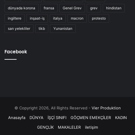
dünyada korona
fransa
Genel Grev
grev
hindistan
ingiltere
inşaat-iş
italya
macron
protesto
sarı yelekliler
tikb
Yunanistan
Facebook
© Copyright 2026, All Rights Reserved -
Vier Produktion
Anasayfa
DÜNYA
İŞÇİ SINIFI
GÖÇMEN EMEKÇİLER
KADIN
GENÇLİK
MAKALELER
iletişim