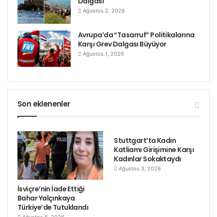
Dalgası
Ağustos 2, 2026
Avrupa’da “Tasarruf” Politikalarına
Karşı Grev Dalgası Büyüyor
Ağustos 1, 2026
Son eklenenler
Stuttgart’ta Kadın
Katliamı Girişimine Karşı
Kadınlar Sokaktaydı
Ağustos 3, 2026
İsviçre’nin İade Ettiği
Bahar Yalçınkaya
Türkiye’de Tutuklandı