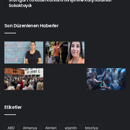
Stuttgart’ta Kadın Katliamı Girişimine Karşı Kadınlar
Sokaktaydı
Son Düzenlenen Haberler
Etiketler
ABD
Almanya
Alınteri
arjantin
brezilya