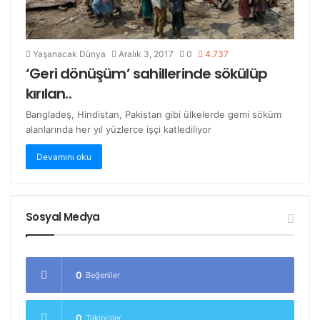
Yaşanacak Dünya
Aralık 3, 2017
0
4.737
‘Geri dönüşüm’ sahillerinde sökülüp
kırılan..
Bangladeş, Hindistan, Pakistan gibi ülkelerde gemi söküm
alanlarında her yıl yüzlerce işçi katlediliyor
Devamını oku
Sosyal Medya
0
Beğeniler
0
Takipçiler