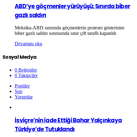
ABD’ye göçmenler yürüyüşü: Sınırda biber
gazlı saldırı
Meksika-ABD sınırında göçmenlerin protesto gösterisine
biber gazlı saldırı sonrasında sınır çift taraflı kapatıldı
Devamını oku
Sosyal Medya
0
Beğeniler
0
Takipçiler
Popüler
Son
Yorumlar
İsviçre’nin İade Ettiği Bahar Yalçınkaya
Türkiye’de Tutuklandı