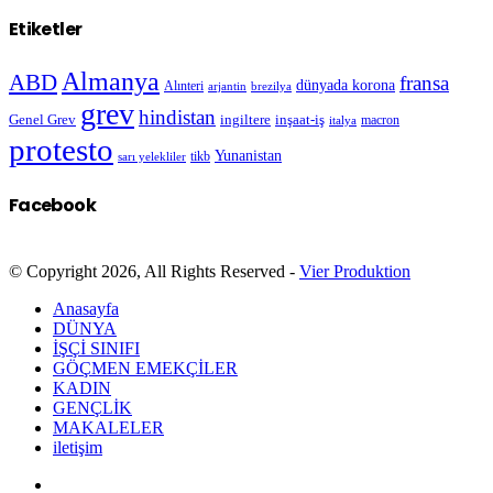
Etiketler
Almanya
ABD
fransa
dünyada korona
Alınteri
arjantin
brezilya
grev
hindistan
Genel Grev
inşaat-iş
ingiltere
macron
italya
protesto
Yunanistan
sarı yelekliler
tikb
Facebook
© Copyright 2026, All Rights Reserved -
Vier Produktion
Anasayfa
DÜNYA
İŞÇİ SINIFI
GÖÇMEN EMEKÇİLER
KADIN
GENÇLİK
MAKALELER
iletişim