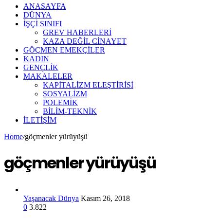
ANASAYFA
DÜNYA
İŞÇİ SINIFI
GREV HABERLERİ
KAZA DEĞİL CİNAYET
GÖÇMEN EMEKÇİLER
KADIN
GENÇLİK
MAKALELER
KAPİTALİZM ELEŞTİRİSİ
SOSYALİZM
POLEMİK
BİLİM-TEKNİK
ILETIŞIM
Home
/
göçmenler yürüyüşü
göçmenler yürüyüşü
Yaşanacak Dünya
Kasım 26, 2018
0
3.822