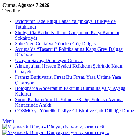
Cuma, Ağustos 7 2026
Trending
İsviçre’nin İade Ettiği Bahar Yalçınkaya Türkiye’de
Tutuklandı
Stuttgart’ta Kadın Katliamı Girişimine Karşı Kadınlar
Sokaktaydı
Sahel’den Ceuta’ya Yönelen Göç Dalgası
Avrupa’da “Tasarruf” Politikalarına Karşı Grev Dalgası
Büyüyor
Uzayan Savaş, Derinleşen Çıkmaz
Almanya’nın Hessen Eyaleti Kelkheim Şehrinde Kadın
Cinayeti
Fransız Burjuvazisi Fırsat Bu Fırsat, Yasa Üstüne Yasa
Çıkarıyor
Bologna’da Abderrahim Fakir’in Ölümü İtalya’yı Ayağa
Kaldırdı
Suruç Katliamı’nın 11. Yılında 33 Düş Yolcusu Avrupa
Kentlerinde Anıldı
COSMO ya Yönelik Tasfiye Girişimi ve Çok Dilliliğe Darbe
Menü