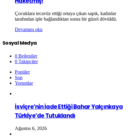
Haketmiş!
Çocuklara tecavüz ettiği ortaya çıkan sapık, kadınlar
tarafından iple bağlandıktan sonra bir güzel dövüldü.
Devamını oku
Sosyal Medya
0
Beğeniler
0
Takipçiler
Popüler
Son
Yorumlar
İsviçre’nin İade Ettiği Bahar Yalçınkaya
Türkiye’de Tutuklandı
Ağustos 6, 2026