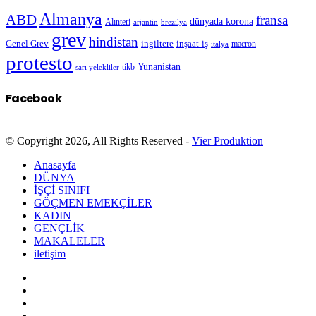
Almanya
ABD
fransa
dünyada korona
Alınteri
arjantin
brezilya
grev
hindistan
Genel Grev
inşaat-iş
ingiltere
macron
italya
protesto
Yunanistan
sarı yelekliler
tikb
Facebook
© Copyright 2026, All Rights Reserved -
Vier Produktion
Anasayfa
DÜNYA
İŞÇİ SINIFI
GÖÇMEN EMEKÇİLER
KADIN
GENÇLİK
MAKALELER
iletişim