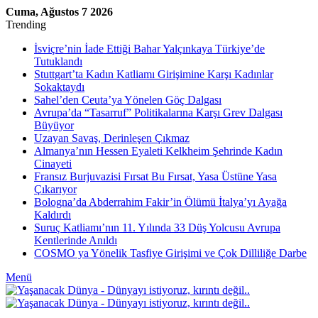
Cuma, Ağustos 7 2026
Trending
İsviçre’nin İade Ettiği Bahar Yalçınkaya Türkiye’de
Tutuklandı
Stuttgart’ta Kadın Katliamı Girişimine Karşı Kadınlar
Sokaktaydı
Sahel’den Ceuta’ya Yönelen Göç Dalgası
Avrupa’da “Tasarruf” Politikalarına Karşı Grev Dalgası
Büyüyor
Uzayan Savaş, Derinleşen Çıkmaz
Almanya’nın Hessen Eyaleti Kelkheim Şehrinde Kadın
Cinayeti
Fransız Burjuvazisi Fırsat Bu Fırsat, Yasa Üstüne Yasa
Çıkarıyor
Bologna’da Abderrahim Fakir’in Ölümü İtalya’yı Ayağa
Kaldırdı
Suruç Katliamı’nın 11. Yılında 33 Düş Yolcusu Avrupa
Kentlerinde Anıldı
COSMO ya Yönelik Tasfiye Girişimi ve Çok Dilliliğe Darbe
Menü