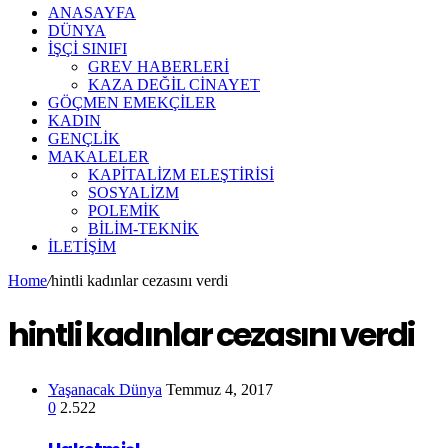
ANASAYFA
DÜNYA
İŞÇİ SINIFI
GREV HABERLERİ
KAZA DEĞİL CİNAYET
GÖÇMEN EMEKÇİLER
KADIN
GENÇLİK
MAKALELER
KAPİTALİZM ELEŞTİRİSİ
SOSYALİZM
POLEMİK
BİLİM-TEKNİK
ILETIŞIM
Home
/
hintli kadınlar cezasını verdi
hintli kadınlar cezasını verdi
Yaşanacak Dünya
Temmuz 4, 2017
0
2.522